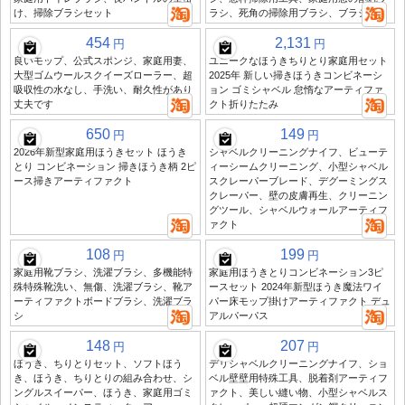
け、掃除ブラシセット
ラシ、死角の掃除用ブラシ、ブラシ
454
2,131
円
円
良いモップ、公式スポンジ、家庭用妻、
ユニークなほうきちりとり家庭用セット
大型ゴムウールスクイーズローラー、超
2025年 新しい掃きほうきコンビネーシ
吸収性の水なし、手洗い、耐久性があり
ョン ゴミシャベル 怠惰なアーティファ
丈夫です
クト折りたたみ
650
149
円
円
2026年新型家庭用ほうきセット ほうき
シャベルクリーニングナイフ、ビューテ
とり コンビネーション 掃きほうき柄 2ピ
ィーシームクリーニング、小型シャベル
ース掃きアーティファクト
スクレーパーブレード、デグーミングス
クレーパー、壁の皮膚再生、クリーニン
グツール、シャベルウォールアーティフ
ァクト
108
199
円
円
家庭用靴ブラシ、洗濯ブラシ、多機能特
家庭用ほうきとりコンビネーション3ピ
殊特殊靴洗い、無傷、洗濯ブラシ、靴ア
ースセット 2024年新型ほうき魔法ワイ
ーティファクトボードブラシ、洗濯ブラ
パー床モップ掛けアーティファクト デュ
シ
アルパーパス
148
207
円
円
ほうき、ちりとりセット、ソフトほう
デリシャベルクリーニングナイフ、ショ
き、ほうき、ちりとりの組み合わせ、シ
ベル壁壁用特殊工具、脱着剤アーティフ
ングルスイーパー、ほうき、家庭用ゴミ
ァクト、美しい縫い物、小型シャベルス