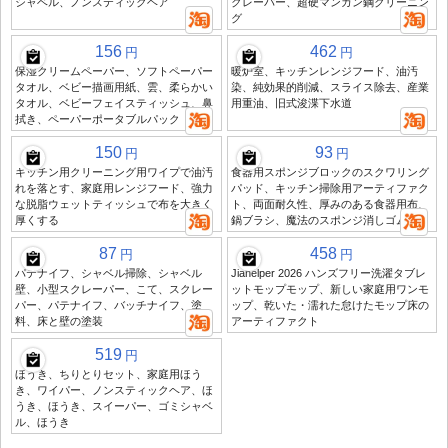
シャベル、ノンスティックヘア
クレーパー、超硬マンガン鋼クリーニン
グ
156
462
円
円
保湿クリームペーパー、ソフトペーパー
暖炉室、キッチンレンジフード、油汚
タオル、ベビー描画用紙、雲、柔らかい
染、純効果的削減、スライス除去、産業
タオル、ベビーフェイスティッシュ、鼻
用重油、旧式浚渫下水道
拭き、ペーパーポータブルパック
150
93
円
円
キッチン用クリーニング用ワイプで油汚
食器用スポンジブロックのスクワリング
れを落とす、家庭用レンジフード、強力
パッド、キッチン掃除用アーティファク
な脱脂ウェットティッシュで布を大きく
ト、両面耐久性、厚みのある食器用布、
厚くする
鍋ブラシ、魔法のスポンジ消しゴム
87
458
円
円
パテナイフ、シャベル掃除、シャベル
Jiahelper 2026 ハンズフリー洗濯タブレ
壁、小型スクレーパー、こて、スクレー
ットモップモップ、新しい家庭用ワンモ
パー、パテナイフ、バッチナイフ、塗
ップ、乾いた・濡れた怠けたモップ床の
料、床と壁の塗装
アーティファクト
519
円
ほうき、ちりとりセット、家庭用ほう
き、ワイパー、ノンスティックヘア、ほ
うき、ほうき、スイーパー、ゴミシャベ
ル、ほうき