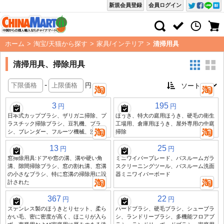
新規会員登録
会員ログイン
ホーム
>
淘宝/天猫から探す
>
家具/インテリア
>
清掃用具
清掃用具、掃除用具
-
円
3
195
円
円
日本式カップブラシ、ザリガニ掃除、プ
ほうき、特大の庭用ほうき、硬毛の衛生
ラスチック掃除ブラシ、豆乳機、ブラ
工場用、倉庫用ほうき、屋外専用の中庭
シ、ブレンダー、フルーツ機械、洗剤
掃除
13
25
円
円
窓掃除用具:ドアや窓の溝、溝や硬い角
ミニワイパーブレード、バスルームガラ
溝、隙間掃除ブラシ、窓の割れ溝、窓溝
スクリーニングツール、バスルーム洗面
の小さなブラシ、特に窓溝の掃除用に設
器ミニワイパーボード
計された
367
22
円
円
ステンレス製のほうきとりセット、柔ら
ハードブラシ、硬毛ブラシ、シューブラ
かい毛、密に密度が高く、ほこりが入ら
シ、ランドリーブラシ、多機能フロアブ