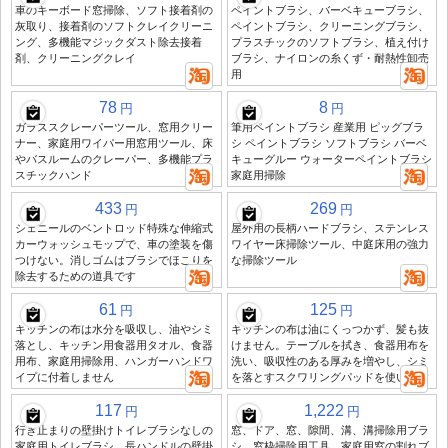
車のキーボード窓掃除、ソフト接着剤の
ペイントブラシ、バーベキューブラシ、
灰取り、接着剤のソフトクレイクリーニ
ペイントブラシ、クリーニングブラシ、
ング、多機能マジックダスト除去接着
プラスチックのソフトブラシ、植え付け
剤、クリーニングクレイ
ブラシ、ナイロンの糸くず・耐熱性卸売
用
78
8
円
円
ガラススクレーパーツール、窓用クリー
筆用ペイントブラシ 産業用 ピッグブラ
ナー、家庭用ワイパー用窓用ツール、床
シ ペイントブラシ ソフトブラシ バーベ
やバスルームのクレーパー、多機能プラ
キューグルー ウォーターペイントブラシ
スチックハンド
家庭用掃除
433
269
円
円
シェニールのベントロッド特殊な伸縮式
屋外用の長柄ハードブラシ、ステンレス
カーウォッシュモップで、車の塗装を傷
ワイヤー床掃除ツール、中庭床用の強力
つけない。消しゴムはブラシでほこりを
な掃除ツール
除去するための道具です
61
125
円
円
キッチンの布は水分を吸収し、油やシミ
キッチンの布は油にくっつかず、髪も抜
落とし、キッチン用食器用タオル、食器
けません。テーブルを拭き、食器用布を
用布、家庭用掃除用、ハンガーハンドワ
洗い、吸収性のある厚みを増やし、シミ
イプに付着しません
を落とすスクワリングパッドを使います
117
1,222
円
円
行き止まりの壁掛けトイレブラシなしの
窓、ドア、窓、隙間、溝、溝掃除用ブラ
家庭用トイレブラシ、長ハンドルの壁掛
シ、窓枠掃除用工具、家庭用窓の割れブ