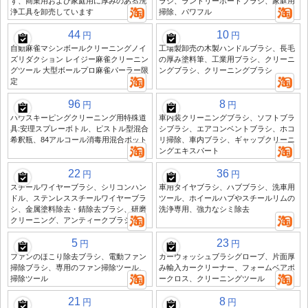
ず、商業用および家庭用に厚みのある洗
ラシ、ランドリーボードブラシ、家庭用
浄工具を卸売しています
掃除、パワフル
44
10
円
円
自動麻雀マシンボールクリーニングノイ
工場製卸売の木製ハンドルブラシ、長毛
ズリダクション レイジー麻雀クリーニン
の厚み塗料筆、工業用ブラシ、クリーニ
グツール 大型ボールプロ麻雀パーラー限
ングブラシ、クリーニングブラシ
定
96
8
円
円
ハウスキーピングクリーニング用特殊道
車内装クリーニングブラシ、ソフトブラ
具:安理スプレーボトル、ピストル型混合
シブラシ、エアコンベントブラシ、ホコ
希釈瓶、84アルコール消毒用混合ポット
リ掃除、車内ブラシ、ギャップクリーニ
ングエキスパート
22
36
円
円
スチールワイヤーブラシ、シリコンハン
車用タイヤブラシ、ハブブラシ、洗車用
ドル、ステンレススチールワイヤーブラ
ツール、ホイールハブやスチールリムの
シ、金属塗料除去・錆除去ブラシ、研磨
洗浄専用、強力なシミ除去
クリーニング、アンティークブラシ
5
23
円
円
ファンのほこり除去ブラシ、電動ファン
カーウォッシュブラシグローブ、片面厚
掃除ブラシ、専用のファン掃除ツール、
み輸入カークリーナー、フォームベアポ
掃除ツール
ークロス、クリーニングツール
21
8
円
円