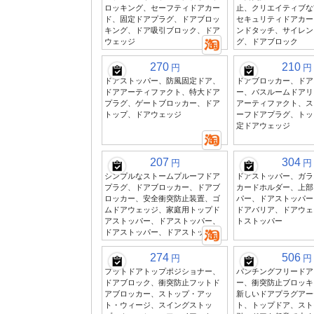
ロッキング、セーフティドアカー
止、クリエイティブな
ド、固定ドアプラグ、ドアブロッ
セキュリティドアカー
キング、ドア吸引ブロック、ドア
ンドタッチ、サイレン
ウェッジ
グ、ドアブロック
270
210
円
円
ドアストッパー、防風固定ドア、
ドアブロッカー、ドア
ドアアーティファクト、特大ドア
ー、バスルームドアリ
プラグ、ゲートブロッカー、ドア
アーティファクト、ス
トップ、ドアウェッジ
ーフドアプラグ、トッ
定ドアウェッジ
207
304
円
円
シンプルなストームプルーフドア
ドアストッパー、ガラ
プラグ、ドアブロッカー、ドアブ
カードホルダー、上部
ロッカー、安全衝突防止装置、ゴ
パー、ドアストッパー
ムドアウェッジ、家庭用トップド
ドアバリア、ドアウェ
アストッパー、ドアストッパー、
トストッパー
ドアストッパー、ドアストッパー
274
506
円
円
フットドアトップポジショナー、
パンチングフリードア
ドアブロック、衝突防止フットド
ー、衝突防止ブロッキ
アブロッカー、ストップ・アッ
新しいドアプラグアー
ト・ウィージ、スイングストッ
ト、トップドア、スト