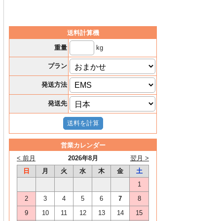
送料計算機
kg
重量
プラン
発送方法
発送先
営業カレンダー
< 前月
2026年8月
翌月 >
日
月
火
水
木
金
土
1
2
3
4
5
6
7
8
9
10
11
12
13
14
15