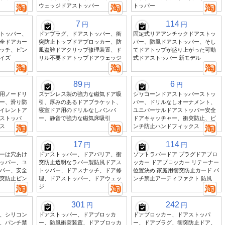
ウェッジドアストッパー
トッパー
7
114
円
円
トッパー、
ドアプラグ、ドアストッパー、衝
固定式リアアンチックドアストッ
全ドアカー
突防止トップドアブロッカー、防
パー、防風ドアストッパー、そし
ッチ、ピン
風盗難ドアクリップ修理装置、ド
てドアトップが盛り上がった可動
イズ
リル不要ドアトップドアウェッジ
式ドアストッパー 新モデル
89
6
円
円
用ノードリ
ステンレス製の強力な磁気ドア吸
シリコーンドアストッパーストッ
ー、滑り防
引、厚みのあるドアブラケット、
パー、ドリルなしオーナメント、
イレントア
寝室ドア用のドリルなしバンパ
ユニバーサルドアストッパー安全
ストッパ
ー、静音で強力な磁気床吸引
ドアキャッチャー、衝突防止、ピ
ス
ンチ防止ハンドフィックス
17
114
円
円
ーは穴あけ
ドアストッパー、ドアバリア、衝
ソフトラバードア プラグドアブロ
ッパー、ユ
突防止透明なラバー製防風ドアス
ッカー ドアブロッカー リテーナー
パー、安全
トッパー、ドアスナッチ、ドア修
位置決め 家庭用衝突防止カード パ
突防止ピン
理、ドアストッパー、ドアウェッ
ンチ禁止アーティファクト 防風
ジ
301
242
円
円
、シリコン
ドアストッパー、ドアブロッカ
ドアブロッカー、ドアストッパ
、パンチ禁
ー、防風衝突装置、ドアブロッカ
ー、ドアプラグ、衝突防止ドア、