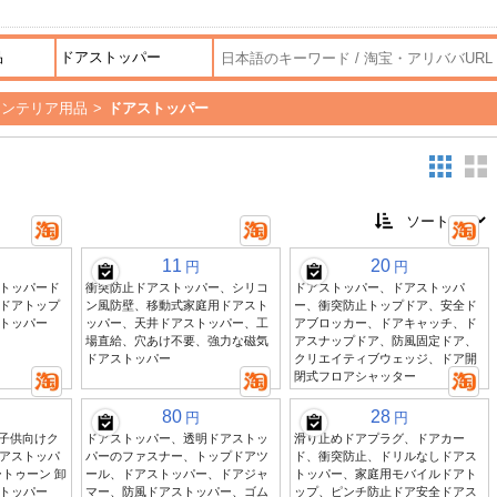
インテリア用品
>
ドアストッパー
11
20
円
円
トッパード
衝突防止ドアストッパー、シリコ
ドアストッパー、ドアストッパ
ドアトップ
ン風防壁、移動式家庭用ドアスト
ー、衝突防止トップドア、安全ド
トッパー
ッパー、天井ドアストッパー、工
アブロッカー、ドアキャッチ、ド
場直給、穴あけ不要、強力な磁気
アスナップドア、防風固定ドア、
ドアストッパー
クリエイティブウェッジ、ドア開
閉式フロアシャッター
80
28
円
円
 子供向けク
ドアストッパー、透明ドアストッ
滑り止めドアプラグ、ドアカー
アストッパ
パーのファスナー、トップドアツ
ド、衝突防止、ドリルなしドアス
トゥーン 卸
ール、ドアストッパー、ドアジャ
トッパー、家庭用モバイルドアト
トッパー
マー、防風ドアストッパー、ゴム
ップ、ピンチ防止ドア安全ドアス