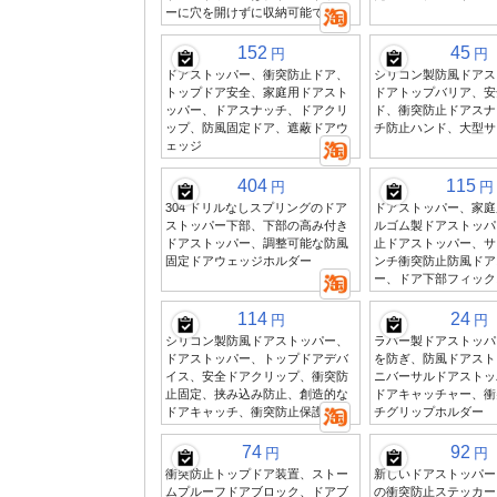
ーに穴を開けずに収納可能です
152
45
円
円
ドアストッパー、衝突防止ドア、
シリコン製防風ドアス
トップドア安全、家庭用ドアスト
ドアトップバリア、安
ッパー、ドアスナッチ、ドアクリ
ド、衝突防止ドアスナ
ップ、防風固定ドア、遮蔽ドアウ
チ防止ハンド、大型サ
ェッジ
404
115
円
円
304 ドリルなしスプリングのドア
ドアストッパー、家庭
ストッパー下部、下部の高み付き
ルゴム製ドアストッパ
ドアストッパー、調整可能な防風
止ドアストッパー、サ
固定ドアウェッジホルダー
ンチ衝突防止防風ドア
ー、ドア下部フィック
114
24
円
円
シリコン製防風ドアストッパー、
ラバー製ドアストッパ
ドアストッパー、トップドアデバ
を防ぎ、防風ドアスト
イス、安全ドアクリップ、衝突防
ニバーサルドアストッ
止固定、挟み込み防止、創造的な
ドアキャッチャー、衝
ドアキャッチ、衝突防止保護
チグリップホルダー
74
92
円
円
衝突防止トップドア装置、ストー
新しいドアストッパー
ムプルーフドアブロック、ドアブ
の衝突防止ステッカー