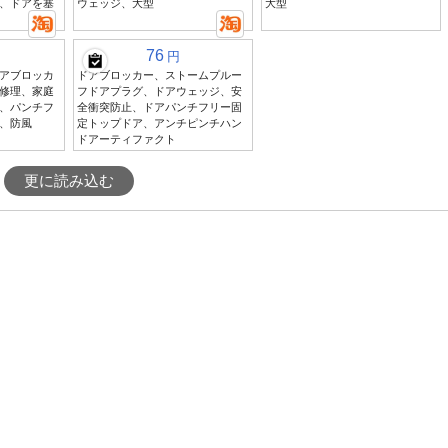
、ドアを塞
ウェッジ、大型
大型
76
円
アブロッカ
ドアブロッカー、ストームプルー
修理、家庭
フドアプラグ、ドアウェッジ、安
、パンチフ
全衝突防止、ドアパンチフリー固
、防風
定トップドア、アンチピンチハン
ドアーティファクト
更に読み込む