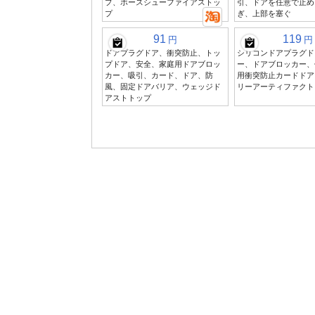
プ、ホースシューファイアストッ
引、ドアを任意で止め
プ
ぎ、上部を塞ぐ
91
119
円
円
ドアプラグドア、衝突防止、トッ
シリコンドアプラグド
プドア、安全、家庭用ドアブロッ
ー、ドアブロッカー、
カー、吸引、カード、ドア、防
用衝突防止カードドア
風、固定ドアバリア、ウェッジド
リーアーティファクト
アストトップ