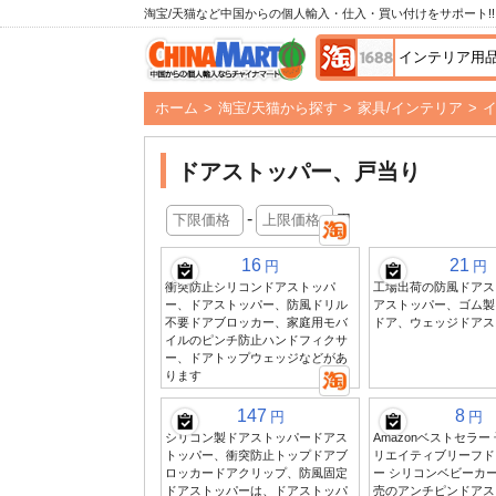
淘宝/天猫など中国からの個人輸入・仕入・買い付けをサポート!!
ホーム
>
淘宝/天猫から探す
>
家具/インテリア
>
ドアストッパー、戸当り
-
円
16
21
円
円
衝突防止シリコンドアストッパ
工場出荷の防風ドアス
ー、ドアストッパー、防風ドリル
アストッパー、ゴム製
不要ドアブロッカー、家庭用モバ
ドア、ウェッジドアス
イルのピンチ防止ハンドフィクサ
ー、ドアトップウェッジなどがあ
ります
147
8
円
円
シリコン製ドアストッパードアス
Amazonベストセラー
トッパー、衝突防止トップドアブ
リエイティブリーフド
ロッカードアクリップ、防風固定
ー シリコンベビーカー
ドアストッパーは、ドアストッパ
売のアンチピンドアス