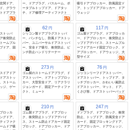
玄関ドア、
ー、ドアプラグ、バスルーム、ポ
吸引ドアブロッカー、防風固定ド
ド、グラウ
ータブルトップドア、ドアタッ
ア、トップドアブロッカー、ドア
トドアプラ
チ、ドア修理アーティファクト
ウェッジ
62
117
円
円
ストッパ
シリコン製ドアプラグストッパ
ゴム製ドアプラグ、ドアブロッカ
ア衝突防止
ー、パンチなし、防風ドアストッ
ー、ドアブロッカー、衝突防止ト
トームプル
パー、ユニバーサルドアストッパ
ップドアデバイス、ストームプル
プドア、固
ー、安全ドア吸引、衝突防止、ピ
ーフドアカード固定ブロック、ド
ンチ防止ハンドリテーナー
アブロッカー、ドアウェッジ、大
型サイズ
273
76
円
円
スドアドア
ゴム製のストームドアプラグ、ド
シリコンリーフドアストッパー、
ドアストッ
アストッパー、ドアトップブロッ
ドアストッパー、トップドア、タ
、ストーム
カー、大型安全ドア、リアクラリ
ッチブロッカー、かわいい嵐防止
ッジ、ゲー
ジョンガード、固定アーティファ
ドアストッパー、マット、ドア、
クト、ミュート
くさび形、ドアストッパーパッド
210
247
円
円
ブロッカ
ゴム製ドアプラグ、ドアブロッ
ドアプラグ、ドアブロック、衝突
ングドア、
ク、衝突防止トップドアデバイ
防止、トップドア、防風安全ドア
ティファク
ス、ストーム防止ドアカード固定
カード、固定ブロッキングドア、
ームドア吸
ブロック、ドアブロッカー、ドア
ドアブロッカー、ドアウェッジ、