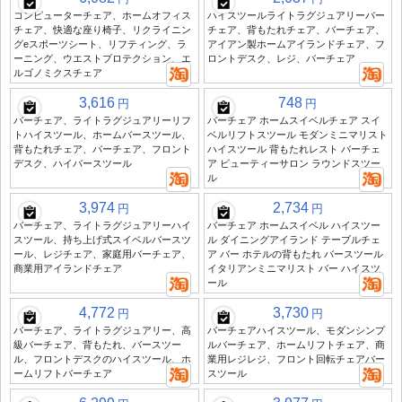
コンピューターチェア、ホームオフィス
ハイスツールライトラグジュアリーバー
チェア、快適な座り椅子、リクライニン
チェア、背もたれチェア、バーチェア、
グeスポーツシート、リフティング、ラ
アイアン製ホームアイランドチェア、フ
ーニング、ウエストプロテクション、エ
ロントデスク、レジ、バーチェア
ルゴノミクスチェア
3,616
748
円
円
バーチェア、ライトラグジュアリーリフ
バーチェア ホームスイベルチェア スイ
トハイスツール、ホームバースツール、
ベルリフトスツール モダンミニマリスト
背もたれチェア、バーチェア、フロント
ハイスツール 背もたれレスト バーチェ
デスク、ハイバースツール
ア ビューティーサロン ラウンドスツー
ル
3,974
2,734
円
円
バーチェア、ライトラグジュアリーハイ
バーチェア ホームスイベル ハイスツー
スツール、持ち上げ式スイベルバースツ
ル ダイニングアイランド テーブルチェ
ール、レジチェア、家庭用バーチェア、
ア バー ホテルの背もたれ バースツール
商業用アイランドチェア
イタリアンミニマリスト バー ハイスツ
ール
4,772
3,730
円
円
バーチェア、ライトラグジュアリー、高
バーチェアハイスツール、モダンシンプ
級バーチェア、背もたれ、バースツー
ルバーチェア、ホームリフトチェア、商
ル、フロントデスクのハイスツール、ホ
業用レジレジ、フロント回転チェアバー
ームリフトバーチェア
スツール