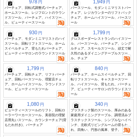
978
1,949
円
円
バーチェア、回転式調整式バーチェア、
バースツール、モダンミニマリストバー
ホームスツール、レジフロントのラウン
チェア、レジカウンターのリフトバック
ドスツール、バーチェア、ハイスツー
チェア、ホームハイスツール、バースツ
ル、ビューティースツール
ール
930
1,799
円
円
バーチェア、モダンミニマリストのハイ
クロスボーダーレストランのハイスツー
スツール、回転リフトスツール、ホーム
ル、バースツール、バーチェア、シング
スイベルチェア、背もたれバーチェア、
ルチェア、スモールスツール、頑丈で耐
ビューティーサロンのラウンドスツール
久性のあるダイニングテーブルスツー
ル、チェア
1,799
840
円
円
バーチェア、回転チェア、リフトバーチ
バーチェア、ホームスイベルチェア、回
ェア、回転バースツール、理髪店チェ
転リフトスツール、キャスタースツー
ア、ホームハイスツール、ラウンドスツ
ル、ハイスツール、背もたれ、バーチェ
ール、ビューティースツール
ア、ビューティーサロンのラウンドスツ
ール
1,080
340
円
円
ビューティースツールのリフト、回転ロ
プラスチック製のスツール、厚みのある
ーラーワーカースツール、美容院の理髪
家庭用ダイニングテーブル、調理済みプ
店用丸いスツール、カウンターチェア(背
ラスチックスツール、シンプルなハイベ
もたれ付き)、バーチェア
ンチ、北欧式リビングルームの背もた
れ、四角い、円形の風車、登子。