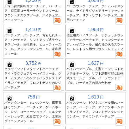
1,200
3,008
円
円
工場出荷の回転リフトチェア、バーチェ
バーカウンターチェア、ホームハイスツ
ア、家庭用ローラーラウンドスツール、
ール、ライトラグジュアリーキャッシャ
フロントデスクスツール、ハイチェア、
ーチェア、リフトリフトバーチェア、商
バースツール
用バーチェア
1,410
1,968
円
円
バーチェア、バーチェア、背もたれチェ
個室用のハイスツール、ナチュラルウッ
ア、バーチェア、リフトアップ式ラウン
ドカラーのバーチェア、カウンターチェ
ドスツール、回転椅子、ビューティース
ア、ハイスツール、耐久性のあるスツー
ツール、クラフトマンスツール、家庭用
ル、レストラン用のラウンドレモンティ
スツール
ー
3,752
1,627
円
円
クラウドソフトスタッフドバーチェア、
ハイバーテーブル、丸型ミニマリストカ
ライトラグジュアリーハイスツール、ク
クテルテーブル、リフト調整可能な回転
リームスタイルのソフトバックレストア
式スモールテーブル、バーラウンドテー
イランドチェア、フロントデスクのレジ
ブル、バーチェアの組み合わせ
バーチェア
756
1,619
円
円
バーカウンター、丸いスツール、携帯電
ハイスツール、ビジネスホール用のバー
話カウンター、バーチェア、ゲームホー
チェア、バーチェア、アイアンホームア
ル、レジ、コーヒーショップ、ミルクテ
イランドチェア、フロントデスクレジカ
ィーショップ、組み立てライン、工場用
ウンター、アイランドバーチェア
ダイニングスツール