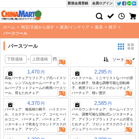
新規会員登録
会員ログイン
ホーム
>
淘宝/天猫から探す
>
家具/インテリア
>
家具
>
椅子
>
バースツール
バースツール
-
円
1,470
2,295
円
円
高級バーチェアリフトアップ式ハイスツ
ハイスツール、ミニマリストなバーの背
ール、シンプルなホームバーチェア、シ
もたれ椅子、快適な調整可能な回転椅
ルバープラットフォームの商用バースツ
子、商用フロントデスクのレジチェア、
ール、背もたれチェア
バーチェア、軽い贅沢
4,370
2,585
円
円
バーチェア、無垢材の椅子、ハイスツー
バーカウンターチェア、ホームハイスツ
ル、ミルクティーショップ、コーヒーバ
ール、調整可能な回転式レジスターチェ
ルコニー、バーチェア、バーチェア、イ
ア、アイランドプラットフォームの背も
ンターネットで有名なフロントデスクの
たれチェア、フロントデスクのライトラ
バーチェア、アマゾン
グジュアリーバーチェア