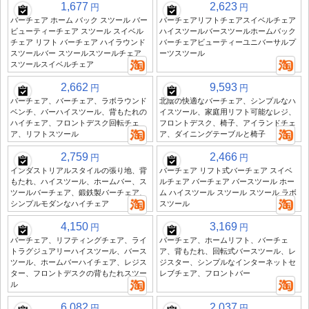
1,677
2,623
円
円
バーチェア ホーム バック スツール バー
バーチェアリフトチェアスイベルチェア
ビューティーチェア スツール スイベル
ハイスツールバースツールホームバック
チェア リフト バーチェア ハイラウンド
バーチェアビューティーユニバーサルプ
スツールバー スツールスツールチェア
ーツスツール
スツールスイベルチェア
2,662
9,593
円
円
バーチェア、バーチェア、ラボラウンド
北陰の快適なバーチェア、シンプルなハ
ベンチ、バーハイスツール、背もたれの
イスツール、家庭用リフト可能なレジ、
ハイチェア、フロントデスク回転チェ
フロントデスク、椅子、アイランドチェ
ア、リフトスツール
ア、ダイニングテーブルと椅子
2,759
2,466
円
円
インダストリアルスタイルの張り地、背
バーチェア リフト式バーチェア スイベ
もたれ、ハイスツール、ホームバー、ス
ルチェア バーチェア バースツール ホー
ツールバーチェア、鍛鉄製バーチェア、
ム ハイスツール スツール スツール ラボ
シンプルモダンなハイチェア
スツール
4,150
3,169
円
円
バーチェア、リフティングチェア、ライ
バーチェア、ホームリフト、バーチェ
トラグジュアリーハイスツール、バース
ア、背もたれ、回転式バースツール、レ
ツール、ホームバーハイチェア、レジス
ジスター、シンプルなインターネットセ
ター、フロントデスクの背もたれスツー
レブチェア、フロントバー
ル
6,082
2,037
円
円