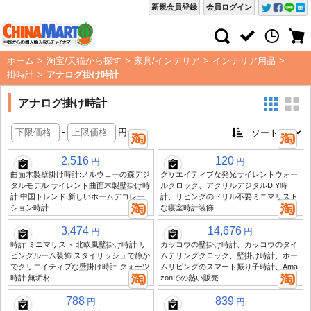
新規会員登録
会員ログイン
ホーム
>
淘宝/天猫から探す
>
家具/インテリア
>
インテリア用品
>
掛時計
>
アナログ掛け時計
アナログ掛け時計
-
円
2,516
120
円
円
曲面木製壁掛け時計:ノルウェーの森デジ
クリエイティブな発光サイレントウォー
タルモデル サイレント曲面木製壁掛け時
ルクロック、アクリルデジタルDIY時
計 中国トレンド 新しいホームデコレー
計、リビングのドリル不要ミニマリスト
ション時計
な寝室時計装飾
3,474
14,676
円
円
時計 ミニマリスト 北欧風壁掛け時計 リ
カッコウの壁掛け時計、カッコウのタイ
ビングルーム装飾 スタイリッシュで静か
ムテリングクロック、壁掛け時計、ホー
でクリエイティブな壁掛け時計 クォーツ
ムリビングのスマート振り子時計、Ama
時計 無垢材
zonでの熱い販売
788
839
円
円