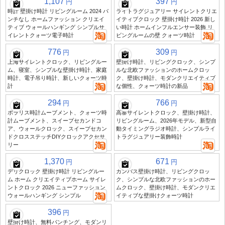
1,107
397
円
円
時計 壁掛け時計 リビングルーム 2024 パ
ライトラグジュアリー サイレントクリエ
ンチなし ホームファッション クリエイ
イティブクロック 壁掛け時計 2026 新し
ティブ ウォールハンギング シンプルサ
い時計 ホームインフルエンサー装飾 リ
イレントクォーツ電子時計
ビングルームの壁 クォーツ時計
776
309
円
円
上海サイレントクロック、リビングルー
壁掛け時計、リビングクロック、シンプ
ム、寝室、シンプルな壁掛け時計、家庭
ルな北欧ファッションのホームクロッ
時計、電子吊り時計、新しいクォーツ時
ク、壁掛け時計、モダンクリエイティブ
計
な個性、クォーツ時計の新品
294
766
円
円
ポラリス時計ムーブメント、クォーツ時
高寨サイレントクロック、壁掛け時計、
計ムーブメント、スイープセカンドコ
リビングルーム、2026年モデル、新型自
ア、ウォールクロック、スイープセカン
動タイミングラジオ時計、シンプルライ
ドクロスステッチDIYクロックアクセサ
トラグジュアリー装飾時計
リー
1,370
671
円
円
デリクロック 壁掛け時計 リビングルー
カンバス壁掛け時計、リビングクロッ
ム ホーム クリエイティブホーム サイレ
ク、シンプルな北欧ファッションのホー
ントクロック 2026 ニューファッション
ムクロック、壁掛け時計、モダンクリエ
ウォールハンギング シンプル
イティブな壁掛けクォーツ時計
396
円
壁掛け時計、無料パンチング、モダンリ