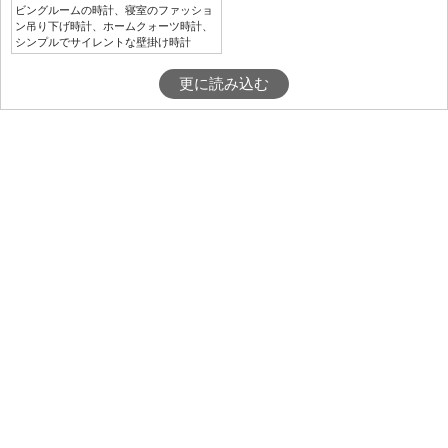
ビングルームの時計、寝室のファッショ
ン吊り下げ時計、ホームクォーツ時計、
シンプルでサイレントな壁掛け時計
更に読み込む