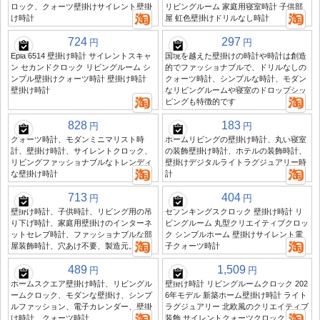
ロック、クォーツ壁掛けサイレント壁掛
リビングルーム 家庭用寝室時計 子供部
け時計
屋 虹色壁掛けドリルなし時計
724
297
円
円
Epla 6514 壁掛け時計 サイレントスキャ
国境を越えた壁掛けの時計や時計は創造
ン セカンドクロック リビングルーム シ
的でファッショナブルで、ドリルなしの
ンプル壁掛けクォーツ時計 壁掛け時計
クォーツ時計、シンプルな時計、モダン
壁掛け時計
なリビングルームや寝室のドロップシッ
ピングも特徴的です
828
183
円
円
クォーツ時計、モダンミニマリスト時
ホームリビングの壁掛け時計、丸い寝室
計、壁掛け時計、サイレントクロック、
の装飾壁掛け時計、ホテルの装飾時計、
リビングファッショナブルなトレンディ
壁掛けデジタルライトラグジュアリー時
な壁掛け時計
計
713
404
円
円
壁掛け時計、子供時計、リビング用の吊
セブンキングスクロック 壁掛け時計 リ
り下げ時計、家庭用壁掛けのインターネ
ビングルーム 丸型クリエイティブクロッ
ットセレブ時計、ファッショナブルな部
ク シンプルホーム 壁掛けサイレント電
屋装飾時計、穴あけ不要、製造元。
子クォーツ時計
489
1,509
円
円
ホームスクエア壁掛け時計、リビングル
壁掛け時計 リビングルームクロック 202
ームクロック、モダンな壁掛け、シンプ
6年モデル 新築ホーム壁掛け時計 ライト
ルファッション、電子カレンダー、壁掛
ラグジュアリー 北欧風のクリエイティブ
け時計、クォーツ時計
装飾 サイレントクォーツクロック