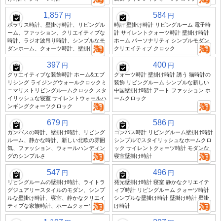
1,857
584
円
円
ポラリス時計、壁掛け時計、リビングル
時計 壁掛け時計 リビングルーム 電子時
ーム、ファッション、クリエイティブな
計 サイレントクォーツ時計 壁掛け時計
時計、ラジオ波吊り時計、シンプルなモ
ホーム パーソナリティ シンプルモダン
ダンホーム、クォーツ時計、壁掛け壁
クリエイティブ クロック
397
400
円
円
クリエイティブな装飾時計 ホーム&エブ
クォーツ時計 壁掛け時計 誘う 猫時計の
リシング ライジングウォールクロックミ
装飾 リビングルーム シンプルな新しい
ニマリストリビングルームクロック スタ
中国壁掛け時計 アート ファッション ホ
イリッシュな寝室 サイレントウォールハ
ームクロック
ンギングクォーツクロック
679
586
円
円
カンバスの時計、壁掛け時計、リビング
コンバス時計 リビングルーム壁掛け時計
ルーム、静かな時計、新しい北欧の雰囲
シンプルでスタイリッシュなホームクロ
気、ファッション、ウォールハンディン
ック サイレントクォーツ時計 モダンな
グのシンプルさ
寝室壁掛け時計
547
496
円
円
リビングルームの壁掛け時計、ライトラ
発光壁掛け時計 寝室 静かなクリエイテ
グジュアリースタイルのモダン、シンプ
ィブ時計 リビングルーム クォーツ時計
ルな壁掛け時計、寝室、静かなクリエイ
シンプルな壁掛け時計 壁掛け時計 壁掛
ティブな家族時計、ホームクォーツ時計
け時計