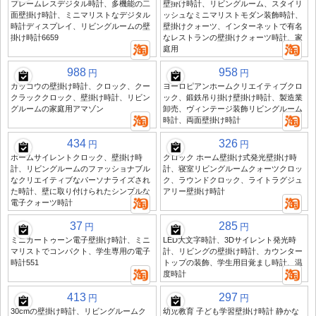
フレームレスデジタル時計、多機能の二
壁掛け時計、リビングルーム、スタイリ
面壁掛け時計、ミニマリストなデジタル
ッシュなミニマリストモダン装飾時計、
時計ディスプレイ、リビングルームの壁
壁掛けクォーツ、インターネットで有名
掛け時計6659
なレストランの壁掛けクォーツ時計、家
庭用
988
958
円
円
カッコウの壁掛け時計、クロック、クー
ヨーロピアンホームクリエイティブクロ
クラッククロック、壁掛け時計、リビン
ック、鍛鉄吊り掛け壁掛け時計、製造業
グルームの家庭用アマゾン
卸売、ヴィンテージ装飾リビングルーム
時計、両面壁掛け時計
434
326
円
円
ホームサイレントクロック、壁掛け時
クロック ホーム壁掛け式発光壁掛け時
計、リビングルームのファッショナブル
計、寝室リビングルームクォーツクロッ
なクリエイティブなパーソナライズされ
ク、ラウンドクロック、ライトラグジュ
た時計、壁に取り付けられたシンプルな
アリー壁掛け時計
電子クォーツ時計
37
285
円
円
ミニカートゥーン電子壁掛け時計、ミニ
LED大文字時計、3Dサイレント発光時
マリストでコンパクト、学生専用の電子
計、リビングの壁掛け時計、カウンター
時計551
トップの装飾、学生用目覚まし時計、温
度時計
413
297
円
円
30cmの壁掛け時計、リビングルームク
幼児教育 子ども学習壁掛け時計 静かな