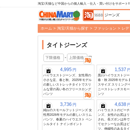
淘宝/天猫など中国からの個人輸入・仕入・買い付けをサポート!!
ホーム
>
淘宝/天猫から探す
>
ファッション
>
レデ
タイトジーンズ
-
円
4,995
1,537
円
ハイウエストジーンズ、女性用の
黒のハイウエストジー
小さな足、春と秋、2025年モデル
春・秋 2025年モデル
の新しいストレッチタイトでスリ
スサイズ スリミングペ
ムな背の高い冬のフリースロング
ニーストレッチスモー
パンツ
ンツ
3,736
4,638
円
純白のスモールフットジーンズ 女
ハイウエストのピーチ
性用2026年モデルの新しいスリム
ンズ、女性のお尻はリ
パンツ、春夏のハイウエスト ペン
され、長ズボンは外で
シルタイト ナインポイント
てセクシーなお尻はピ
ツ、伸縮性のあるタイ