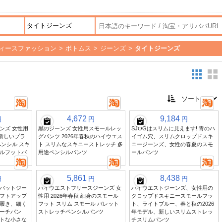
ィースファッション
>
ボトムス
>
ジーンズ
>
タイトジーンズ
4,672
9,184
円
円
円
ンズ 女性用
黒のジーンズ 女性用スモールレッ
SJOGはスリムに見えます! 青のハ
 新しいプラ
グパンツ 2026年春秋のハイウエス
イゴム穴、スリムクロップドスキ
ンシル スキ
ト スリムなスキニーストレッチ 多
ニージーンズ、女性の春夏のスモ
ルフットパ
用途ペンシルパンツ
ールパンツ
5,861
8,438
円
円
円
バットジー
ハイウエストフリースジーンズ 女
ハイウエストジーンズ、女性用の
フトアップ
性用 2026年春秋 細身のスモール
クロップドスキニースモールフッ
履き、細く
フット スリム スモール バレット
ト、ライトブルー、春と秋の2026
ーチパン
ストレッチペンシルパンツ
年モデル、新しいスリムストレッ
トな小さな
チスリムパンツ