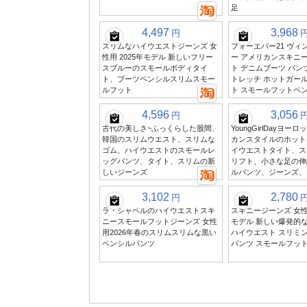
足
4,497
3,968
円
スリムなハイウエストジーンズ 女
フォーエバー21 ヴィ
性用 2025年モデル 新しいフリー
ー アメリカンスキニ
スブルーのスモールボディタイ
ト デニムブーツ パン
ト、ブーツペンシルスリムスモー
トレッチ ホットガール
ルフット
ト スモールフットペ
4,596
3,056
円
古代の美しさ~ふっくらした股間、
YoungGirlDayヨー
韓国のスリムウエスト、スリムな
カンスタイルのホット
ゴム、ハイウエストのスモールレ
イウエストタイト、ス
ッグパンツ、タイト、スリムの新
リフト、小さな足の伸
しいジーンズ
ルパンツ、ジーンズ、
3,102
2,780
円
ラ・シャペルのハイウエストスキ
スキニージーンズ 女性用
ニースモールフットジーンズ 女性
モデル 新しい爆発的
用2026年春のスリムスリムな黒い
ハイウエスト スリミ
ペンシルパンツ
パンツ スモールフット