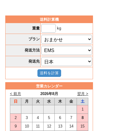
送料計算機
kg
重量
プラン
発送方法
発送先
営業カレンダー
< 前月
2026年8月
翌月 >
日
月
火
水
木
金
土
1
2
3
4
5
6
7
8
9
10
11
12
13
14
15