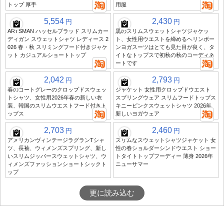
トップ 厚手
用服
5,554
2,430
円
円
ARTSMAN ハッセルブラッド スリムカー
黒のスリムスウェットシャツジャケッ
ディガン スウェットシャツ レディース 2
ト、女性用ウエストを締めるヘリンボー
026 春・秋 スリミングフード付きジャケ
ンヨガスーツはとても見た目が良く、タ
ット カジュアルショートトップ
イトなトップスで初秋の秋のコーディネ
ートです
2,042
2,793
円
円
春のコートグレーのクロップドスウェッ
ジャケット 女性用クロップドウエスト
トシャツ、女性用2026年春の新しい衣
スプリングウェア スリムフードトップス
装、韓国のスリムウエストフード付きト
キニーピンクスウェットシャツ 2026年
ップス
新しいヨガウェア
2,703
2,460
円
円
アメリカンヴィンテージラグランTシャ
スリムなスウェットシャツジャケット 女
ツ、長袖、ウィメンズスプリング、新し
性の春ショルダーシンドウエスト ショー
いスリムジッパースウェットシャツ、ウ
トタイトトップフーディー 薄身 2026年
ィメンズファッションショートシックト
ニューサマー
ップ
更に読み込む