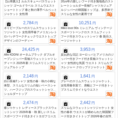
【日本購入】ルルスキューバスウェット
2026年の新しいフード付き無地色のスト
シャツ ゴールドラベル スリムウエスト
レートショルダー長袖Tシャツカジュア
ショートトップ 春と秋の薄手ベルベット
ルジッパーの韓国版トップは、多用途で
ジャケット 女性用
スリムな女性の夏用です
2,784
10,251
円
円
ネイビーブルーのスリムスウェットシャ
Miko esst 90s ミレニアム ヴィンテージ
ツジャケット 女性用早春アメリカンレト
スポーツトーンクロス スリムフィット
ロパッチワークチェックウエストトップ
フード付きスウェットシャツ 春 新品ス
デザインのフーディー
ーツジャケット
24,425
3,953
円
円
AMI KDDNI オータムブラック ダブルオ
反抗的な日記 ヨーロッパとアメリカのジ
ープンジッパー長袖スウェットシャツ レ
ッパー付きフード付き長袖スウェットシ
ディース 2025年新 スリムスリミングカ
ャツ 女性的な気質 ウエスト スリムなア
ジュアルトップ
スレジャー クロップドジャケット
2,148
1,641
円
円
白の長袖Tシャツ 女性の春・秋の小柄な
グレーのスリムスウェットジャケット、
体型、スリムなスリムの短いベースシャ
女性用春衣装で、肩幅とフード付きトッ
ツ、ハーフジップのスウェットシャツ、
プスリムでタイトなウエスト
ショルダートップ
2,474
2,442
円
円
春ジャケット レディースブラックスウェ
スリムなスウェットシャツジャケット 女
ットシャツ 2026年春・秋 新しいスリム
性の春衣 ウエストが締められた韓国製フ
スポーツフード付きタイトヨガフリース
ード付きタイトトップ 2026年春の女性