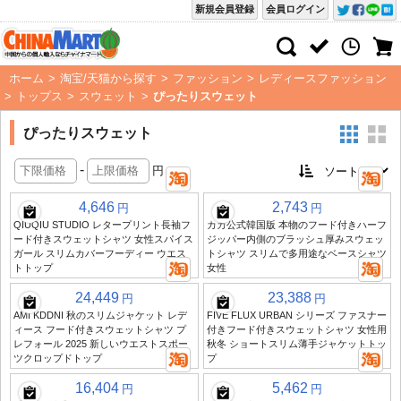
新規会員登録
会員ログイン
ホーム
>
淘宝/天猫から探す
>
ファッション
>
レディースファッション
>
トップス
>
スウェット
>
ぴったりスウェット
ぴったりスウェット
-
円
4,646
2,743
円
円
QIUQIU STUDIO レタープリント長袖フ
カカ公式韓国版 本物のフード付きハーフ
ード付きスウェットシャツ 女性スパイス
ジッパー内側のブラッシュ厚みスウェッ
ガール スリムカバーフーディー ウエス
トシャツ スリムで多用途なベースシャツ
トトップ
女性
24,449
23,388
円
円
AMI KDDNI 秋のスリムジャケット レデ
FIVE FLUX URBAN シリーズ ファスナー
ィース フード付きスウェットシャツ プ
付きフード付きスウェットシャツ 女性用
レフォール 2025 新しいウエストスポー
秋冬 ショートスリム薄手ジャケットトッ
ツクロップドトップ
プ
16,404
5,462
円
円