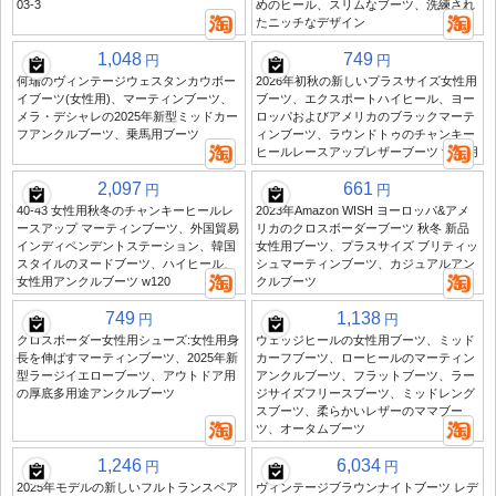
03-3
めのヒール、スリムなブーツ、洗練され
たニッチなデザイン
1,048
749
円
円
何瑞のヴィンテージウェスタンカウボー
2026年初秋の新しいプラスサイズ女性用
イブーツ(女性用)、マーティンブーツ、
ブーツ、エクスポートハイヒール、ヨー
メラ・デシャレの2025年新型ミッドカー
ロッパおよびアメリカのブラックマーテ
フアンクルブーツ、乗馬用ブーツ
ィンブーツ、ラウンドトゥのチャンキー
ヒールレースアップレザーブーツ 女性用
2,097
661
円
円
40-43 女性用秋冬のチャンキーヒールレ
2023年Amazon WISH ヨーロッパ&アメ
ースアップ マーティンブーツ、外国貿易
リカのクロスボーダーブーツ 秋冬 新品
インディペンデントステーション、韓国
女性用ブーツ、プラスサイズ ブリティッ
スタイルのヌードブーツ、ハイヒール、
シュマーティンブーツ、カジュアルアン
女性用アンクルブーツ w120
クルブーツ
749
1,138
円
円
クロスボーダー女性用シューズ:女性用身
ウェッジヒールの女性用ブーツ、ミッド
長を伸ばすマーティンブーツ、2025年新
カーフブーツ、ローヒールのマーティン
型ラージイエローブーツ、アウトドア用
アンクルブーツ、フラットブーツ、ラー
の厚底多用途アンクルブーツ
ジサイズフリースブーツ、ミッドレング
スブーツ、柔らかいレザーのママブー
ツ、オータムブーツ
1,246
6,034
円
円
2025年モデルの新しいフルトランスペア
ヴィンテージブラウンナイトブーツ レデ