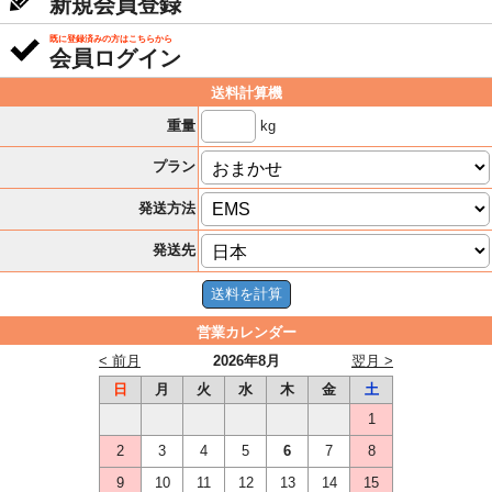
新規会員登録
既に登録済みの方はこちらから
会員ログイン
送料計算機
kg
重量
プラン
発送方法
発送先
営業カレンダー
< 前月
2026年8月
翌月 >
日
月
火
水
木
金
土
1
2
3
4
5
6
7
8
9
10
11
12
13
14
15