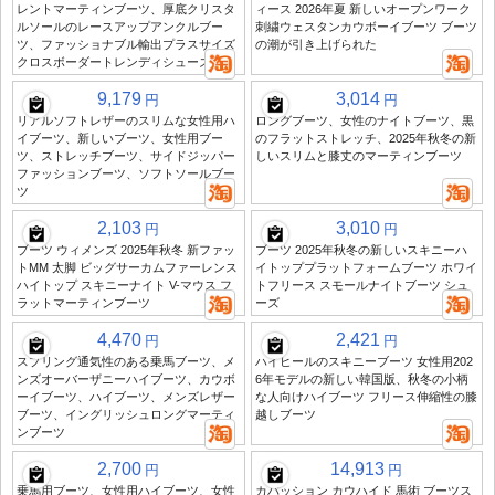
レントマーティンブーツ、厚底クリスタ
ィース 2026年夏 新しいオープンワーク
ルソールのレースアップアンクルブー
刺繍ウェスタンカウボーイブーツ ブーツ
ツ、ファッショナブル輸出プラスサイズ
の潮が引き上げられた
クロスボーダートレンディシューズ
9,179
3,014
円
円
リアルソフトレザーのスリムな女性用ハ
ロングブーツ、女性のナイトブーツ、黒
イブーツ、新しいブーツ、女性用ブー
のフラットストレッチ、2025年秋冬の新
ツ、ストレッチブーツ、サイドジッパー
しいスリムと膝丈のマーティンブーツ
ファッションブーツ、ソフトソールブー
ツ
2,103
3,010
円
円
ブーツ ウィメンズ 2025年秋冬 新ファッ
ブーツ 2025年秋冬の新しいスキニーハ
トMM 太脚 ビッグサーカムファーレンス
イトッププラットフォームブーツ ホワイ
ハイトップ スキニーナイト V-マウス フ
トフリース スモールナイトブーツ シュ
ラットマーティンブーツ
ーズ
4,470
2,421
円
円
スプリング通気性のある乗馬ブーツ、メ
ハイヒールのスキニーブーツ 女性用202
ンズオーバーザニーハイブーツ、カウボ
6年モデルの新しい韓国版、秋冬の小柄
ーイブーツ、ハイブーツ、メンズレザー
な人向けハイブーツ フリース伸縮性の膝
ブーツ、イングリッシュロングマーティ
越しブーツ
ンブーツ
2,700
14,913
円
円
乗馬用ブーツ、女性用ハイブーツ、女性
カバッション カウハイド 馬術 ブーツス