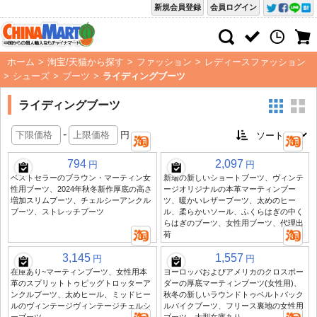
新規会員登録
会員ログイン
ホーム
>
淘宝/天猫から探す
>
ファッション
>
レディースファッション
>
シューズ
>
ブーツ
>
ライディングブーツ
ライディングブーツ
-
円
794
2,097
円
円
ベストセラーのブラウン・マーティン女
新瑞の新しいショートブーツ、ヴィンテ
性用ブーツ、2024年秋冬新作厚底の高さ
ージオリジナルの本革マーティンブー
増加スリムブーツ、チェルシーアンクル
ツ、暖かいレザーブーツ、太めのヒー
ブーツ、ストレッチブーツ
ル、柔らかいソール、ふくらはぎの中く
らはぎのブーツ、女性用ブーツ、代理出
荷
3,145
1,557
円
円
在庫あり~マーティンブーツ、女性用本
ヨーロッパおよびアメリカのクロスボー
革のスプリットトゥピッグトロッターア
ダーの厚底マーティンブーツ(女性用)、
ンクルブーツ、太めヒール、ミッドヒー
秋冬の新しいラウンドトゥベルトバック
ルのヴィンテージヴィンテージチェルシ
ルバイクブーツ、フリース裏地の女性用