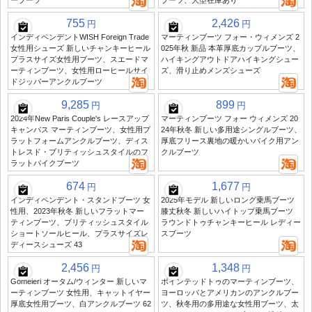
ーブーツ
ブーツ、大型在庫あり
755
2,426
円
円
インディペンデントWISH Foreign Trade
マーティンブーツ フォー・ウィメンズ 2
女性用シューズ 新しいチャンキーヒール
025年秋 新品 本革厚底カップルブーツ、
プラスサイズ女性用ブーツ、スエードマ
ハイキングアウトドアハイキングシュー
ーティンブーツ、女性用ローヒールサイ
ズ、滑り止めメンズシューズ
ドジッパーアンクルブーツ
9,285
899
円
円
2024年New Paris Couple's レースアップ
マーティンブーツ フォー ウィメンズ 20
キャンバス マーティンブーツ、女性用プ
24年秋冬 新しい多用途シングルブーツ、
ラットフォームアンクルブーツ、ディス
厚底フリース裏地の暖かいバイク用アン
トレスド・ブリティッシュスタイルのフ
クルブーツ
ラットバイクブーツ
674
1,677
円
円
インディペンデント・スタンドブーツ 女
2025年モデル 新しいロング乗馬ブーツ
性用、2023年秋冬 新しいフラットマー
膝丈秋冬 新しいハイトップ乗馬ブーツ
ティンブーツ、ブリティッシュスタイル
ラウンドトゥチャンキーヒール レディー
ショートソールヒール、プラスサイズレ
スブーツ
ディースシューズ 43
2,456
1,348
円
円
Gomeieri オータム/ウィンター 新しいマ
ポインテッドトゥのマーティンブーツ、
ーティンブーツ 女性用、キャットイヤー
ヨーロッパとアメリカンのアンクルブー
厚底女性用ブーツ、白アンクルブーツ 62
ツ、秋冬用の多用途な女性用ブーツ、太