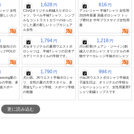
1,628
616
円
円
円
シャツ 女性
CSVQオリジナル刺繍入りポロシ
アスレジャー 半袖Tシャツ 女性用
の新しいカジ
ャツ、ラペル半袖Tシャツ、シンプ
2026年新夏 高級ポロシャツ トッ
ルなコントラストカラーのゆった
プ襟付き 中年プラスサイズ女性用
りした夏の新しいトップカジュア
服
ル女性
1,794
1,218
円
円
円
生徒向けの
大谷オリジナルの夏用ウエストポ
川川町香(チュアン・ジーイン)刺
ックPOLO
ロシャツは、半袖Tシャツの日本ア
繍入りポロシャツ オリジナルの本
カデミースタイルの学校です。
物サマーカレッジ半袖ポロシャツ
1,790
994
円
円
円
osong夏の
犬の肌、JKウエスト半袖ポロシャ
小島JKウエストポロシャツ半袖女
ルの学校、多
ツ、女性の夏の大学スタイル、多
子誕生日は、オリジナルの学校セ
途スポー
用途なTシャツ学校、スポーツ学校
ンセーションシャツ、女性用夏用T
の制服
シャツ刺繍トップスです
更に読み込む