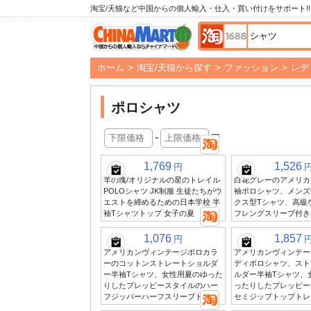
淘宝/天猫など中国からの個人輸入・仕入・買い付けをサポート!!
ホーム
>
淘宝/天猫から探す
>
ファッション
>
レデ
ポロシャツ
-
円
1,769
1,526
円
羊の塊/オリジナルの星のトレイル
白花グレーのアメリカ
POLOシャツ JK制服 生徒たちがウ
袖ポロシャツ、メンズ
エストを締めるための日本学校 半
クス型Tシャツ、高級
袖Tシャツトップ 女子の夏
フレングスリーブ付き
1,076
1,857
円
アメリカンヴィンテージポロカラ
アメリカンヴィンテー
ーのコットンストレートショルダ
ディポロシャツ、スト
ー半袖Tシャツ、女性用夏のゆった
ルダー半袖Tシャツ、
りしたプレッピースタイルのハー
ったりしたプレッピー
フジッパーハーフスリーブトップ
セミジップトップトレ