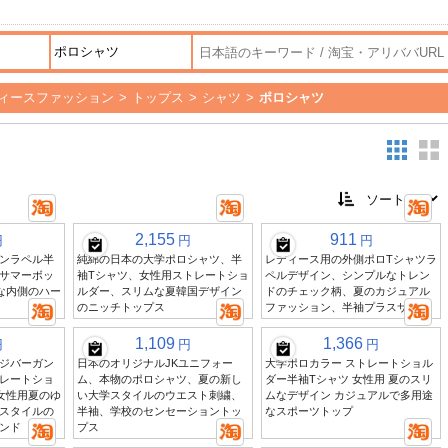
ィースファッション
>
トップス
>
シャツ
>
ポロシャツ
2,155
911
円
円
円
ンラペル半
純綿の日本の大学ポロシャツ、半
レディース用の外側ポロTシャツラ
サマーボッ
袖Tシャツ、女性用ストレートショ
ペルデザイン、シンプルなトレン
な内側のハー
ルダー、スリムな夏韓国デザイン
ドのチェック柄、夏のカジュアル
のニッチトップス
ファッション、半袖プラスサイズ
1,109
1,366
円
円
円
ジバーガン
日本のオリジナルJKユニフォー
大学ポロカラー ストレートショル
レートショ
ム、本物のポロシャツ、夏の新し
ダー半袖Tシャツ 女性用 夏のスリ
女性用夏のゆ
い大学スタイルのウエスト刺繍、
ムなデザイン カジュアルで多用途
スタイルの
半袖、学校のセンセーショントッ
なスポーツトップ
ンド
プス