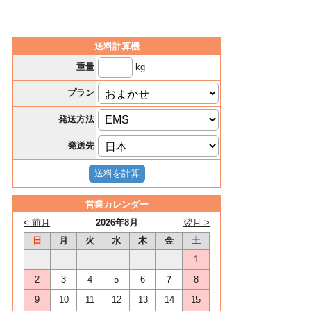
送料計算機
kg
重量
プラン
発送方法
発送先
営業カレンダー
< 前月
2026年8月
翌月 >
日
月
火
水
木
金
土
1
2
3
4
5
6
7
8
9
10
11
12
13
14
15