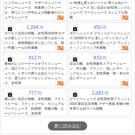
シングルシューズ、マザーズシューズ、
ル 快適な柔らかいソール 滑り止めビー
ビーニーシューズ、作業用ソフトソー
ニーシューズ 古い北京の女性用シングル
ル、滑りにくい中年および高齢者のカジ
シューズ ワークシューズ カジュアル布
ュアルシューズ
靴
1,204
450
円
円
オールド北京の布靴、女性用2025年モデ
ボケンシューズ フラットビーニーシュー
ルの新しいソフトソールの滑り止めベル
ズ 2025年モデル 新しいマットカジュア
ベット、長時間疲れずに立っている、黒
ルソフトソール女性用シューズ ワンフッ
い牛腱ソールの作業靴
ト・ノンスリップ作業靴
912
910
円
円
春秋のレジャーナースホワイトシュー
豆豆の靴、女性用新作メアリージェー
ズ、浅口フラットプラスサイズマザーシ
ン、牛の腱、フラット、浅いレザー、シ
ューズ、レザーの滑り止めビーニーシュ
ングルシューズ、女性用春・秋・冬の片
ーズ、柔らかいソールシングルシュー
足レザーシューズ
ズ、女性用
777
1,081
円
円
春の古い北京の布靴、女性用靴、フラッ
ビーニーシューズ 女性用冬用プラッシュ
トヒール、フラットソール、カジュアル
2025 新旧北京布靴 マザー厚底 本物の秋
ワークシューズ、妊婦用、母親の靴、ビ
冬滑り止めウール綿靴
ーニーシューズ、女性用
更に読み込む