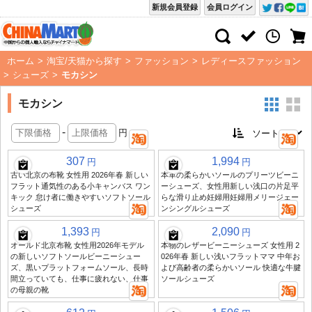
新規会員登録
会員ログイン
ホーム
>
淘宝/天猫から探す
>
ファッション
>
レディースファッション
>
シューズ
>
モカシン
モカシン
-
円
307
1,994
円
円
古い北京の布靴 女性用 2026年春 新しい
本革の柔らかいソールのプリーツビーニ
フラット通気性のある小キャンバス ワン
ーシューズ、女性用新しい浅口の片足平
キック 怠け者に働きやすいソフトソール
らな滑り止め妊婦用妊婦用メリージェー
シューズ
ンシングルシューズ
1,393
2,090
円
円
オールド北京布靴 女性用2026年モデル
本物のレザービーニーシューズ 女性用 2
の新しいソフトソールビーニーシュー
026年春 新しい浅いフラットママ 中年お
ズ、黒いプラットフォームソール、長時
よび高齢者の柔らかいソール 快適な牛腱
間立っていても、仕事に疲れない、仕事
ソールシューズ
の母親の靴