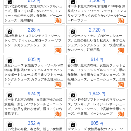
612
1,506
円
円
古い北京の布靴、女性用のシングルシュ
オールド北京の布靴 女性用 2026年春 爆
ーズ、滑りにくい柔らかいソール、1フ
発式ワンフットワーク フラット・ノンス
ィート分の平らな黒い作業靴、ビーニー
リップ ブラックの柔らかいソールビーニ
シューズ、妊婦用靴
ーローファー
228
2,720
円
円
2025年春 レトロフレンチソフトソール
インターネットセレブのビーンシュー
トゥ ブリティッシュJKローファー ソフ
ズ、女性の新しい春と秋の人、多才なカ
トソールカジュアルシューズ
ジュアルシングルシューズ、快適な柔ら
かいソール、妊婦用靴
605
614
円
円
豆豆シューズ 女性用フラットソール 202
春の古い北京の布靴、女性用フラットヒ
6年春 新作 浅いカジュアルスクエアバッ
ール、フラットシングルシューズ、黒の
クルボートシューズ 多用途ソフトソール
作業靴、女性用カジュアルシューズ、運
シングルシューズ カジュアル女性用シュ
転用シューズ、ビーニーシューズ、女性
ーズ
用
924
1,843
円
円
オールド北京の布靴、女性用本物の公式
ブランド特製ソフトソールのママシュー
旗艦店、新しいソフトソールビーニーシ
ズ、ワンキック、レイジーレザーシュー
ューズは足を疲れさせず、滑りにくい作
ズ、フラットソール、中高齢女性用シュ
業靴です。
ーズ、牛腱底、ビーンシューズ
352
605
円
円
古い北京の布靴、春と秋、新しい女性用
ママシューズ 女性用春秋のフラットソー