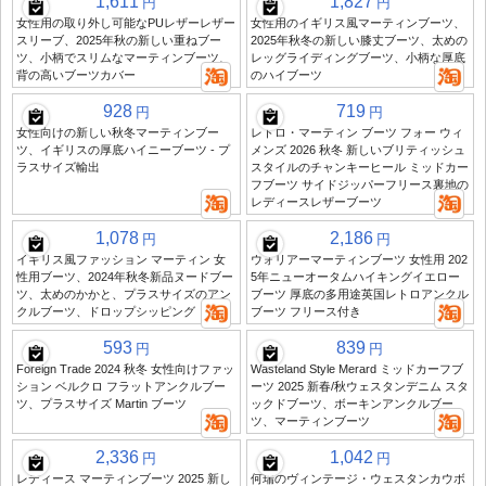
1,611
1,827
円
円
女性用の取り外し可能なPUレザーレザー
女性用のイギリス風マーティンブーツ、
スリーブ、2025年秋の新しい重ねブー
2025年秋冬の新しい膝丈ブーツ、太めの
ツ、小柄でスリムなマーティンブーツ、
レッグライディングブーツ、小柄な厚底
背の高いブーツカバー
のハイブーツ
928
719
円
円
女性向けの新しい秋冬マーティンブー
レトロ・マーティン ブーツ フォー ウィ
ツ、イギリスの厚底ハイニーブーツ - プ
メンズ 2026 秋冬 新しいブリティッシュ
ラスサイズ輸出
スタイルのチャンキーヒール ミッドカー
フブーツ サイドジッパーフリース裏地の
レディースレザーブーツ
1,078
2,186
円
円
イギリス風ファッション マーティン 女
ウォリアーマーティンブーツ 女性用 202
性用ブーツ、2024年秋冬新品ヌードブー
5年ニューオータムハイキングイエロー
ツ、太めのかかと、プラスサイズのアン
ブーツ 厚底の多用途英国レトロアンクル
クルブーツ、ドロップシッピング
ブーツ フリース付き
593
839
円
円
Foreign Trade 2024 秋冬 女性向けファッ
Wasteland Style Merard ミッドカーフブ
ション ベルクロ フラットアンクルブー
ーツ 2025 新春/秋ウェスタンデニム スタ
ツ、プラスサイズ Martin ブーツ
ックドブーツ、ボーキンアンクルブー
ツ、マーティンブーツ
2,336
1,042
円
円
レディース マーティンブーツ 2025 新し
何瑞のヴィンテージ・ウェスタンカウボ