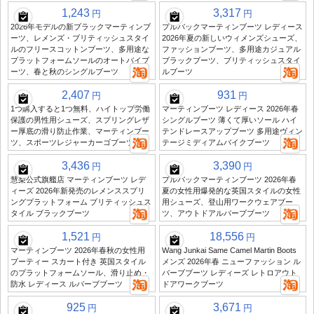
1,243
3,317
円
円
2026年モデルの新ブラックマーティンブ
プルバックマーティンブーツ レディース
ーツ、レメンズ・ブリティッシュスタイ
2026年夏の新しいウィメンズシューズ、
ルのフリースコットンブーツ、多用途な
ファッションブーツ、多用途カジュアル
プラットフォームソールのオートバイブ
ブラックブーツ、ブリティッシュスタイ
ーツ、春と秋のシングルブーツ
ルブーツ
2,407
931
円
円
1つ購入すると1つ無料、ハイトップ労働
マーティンブーツ レディース 2026年春
保護の男性用シューズ、スプリングレザ
シングルブーツ 薄くて厚いソール ハイ
ー厚底の滑り防止作業、マーティンブー
テンドレースアップブーツ 多用途ヴィン
ツ、スポーツレジャーカーゴブーツ
テージミディアムバイクブーツ
3,436
3,390
円
円
慧梨公式旗艦店 マーティンブーツ レデ
プルバックマーティンブーツ 2026年春
ィーズ 2026年新発売のレメンススプリ
夏の女性用爆発的な英国スタイルの女性
ングプラットフォーム ブリティッシュス
用シューズ、登山用ワークウェアブー
タイル ブラックブーツ
ツ、アウトドアルバーブブーツ
1,521
18,556
円
円
マーティンブーツ 2026年春秋の女性用
Wang Junkai Same Camel Martin Boots
ブーティー スカート付き 英国スタイル
メンズ 2026年春 ニューファッション ル
のプラットフォームソール、滑り止め・
バーブブーツ レディーズ レトロアウト
防水 レディース ルバーブブーツ
ドアワークブーツ
925
3,671
円
円