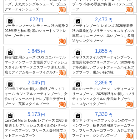
ーズ、人気のシングルシューズ、ブラッ
ブーツ 小さめ厚底の内側 ハイテンドブ
クマーティンシューズ
ーツ
622
2,473
円
円
マーティンブーツ レディース 秋の薄身 2
マーティンブーツ レメンズ 2026年新春
023年春と秋の靴 黒のショートソフトレ
秋の爆発的なブリティッシュスタイルの
ザー ブーティー
厚底スキニーブーツ、黒いブーツ、多用
途なシングルブーツ
1,845
1,855
円
円
身長増加用シューズ COS ユニバーサル
イギリススタイルのマーティンブーツ、
マーティンブーツ 女性用ブリティッシュ
女性用秋冬のフリースブーツ、2026年モ
スタイル サマーテニスブーツ 新しい厚
デルの新しいプラットフォームハイトア
底ミディアムモーターサイクルナイト
ップブーツ、暖かい綿の靴
2,045
2,396
円
円
2026年モデルの新しい春/秋プラットフ
厚底のマーティンブーツ、レディースフ
ォーム カジュアルマーティンブーツ、女
リースブーツ、2025年秋冬の新しいブリ
性のインターネットセレブ学生デザート
ティッシュスタイルの身長向上ブーツ、
ブーツ、英国スタイルブーツ
レトロなバイクブーツ
5,173
7,330
円
円
Earl Cat Martin Boots レディーズ 2026 春
ダフネ レディーズファッションのマーテ
夏 新しいブリッシュスタイルのレザーレ
ィンブーツ、秋冬の多用途ウォームブー
ディーズブーツ、フリースと爆発性プラ
ツ、フリースカーゴブーツ、カジュアル
ットフォームブーツ
ブーティー、シングルブーツ