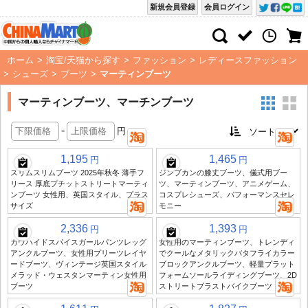
新規会員登録
会員ログイン
ホーム
>
淘宝/天猫から探す
>
ファッション
>
レディースファッション
>
シューズ
>
ブーツ
>
マーティンブーツ
マーティンブーツ、マーチンブーツ
-
円
1,195
1,465
円
円
スリムスリムブーツ 2025年秋冬 薄手フ
ジンブカンの膝丈ブーツ、儀式用ブー
リース 厚底プチットストリートマーティ
ツ、マーティンブーツ、アニメゲーム、
ンブーツ 女性用、英国スタイル、プラス
コスプレシューズ、パフォーマンスセレ
サイズ
モニー
2,336
1,393
円
円
カウハイドスパイスガールパンツレッグ
女性用のマーティンブーツ、トレンディ
アンクルブーツ、女性用プリーツレイヤ
でクールなメタリックバタフライカラー
ードブーツ、ヴィンテージ英国スタイル
ブロックアンクルブーツ、軽量プラット
メラッド・ウェスタンマーティン女性用
フォームソールライディングブーツ、2D
ブーツ
ストリートブラストバイクブーツ