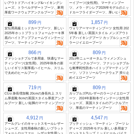
いアウトドアハイキング&ハイキングシ
ーイブーツ(女性用)、マーティンブー
ューズ、トラベルデザートブーツ、夏用
ツ、メラ・デシレア2026年モデルのミッ
厚底ワークウェアアンクルブーツ
ドカーフライダーブーツ、厚いヒール
899
1,857
円
円
女性用高級ミッドカーフブーツ、新しい
ウォリアーマーティンブーツ 女性用 202
2025年ホットプラットフォームケーキ厚
5年春 新しい英国スタイル メンズアウト
底のハイトアップフォームヴィンテージ
ドアハイキングブーツ カップルシューズ
ブーツ、マーティンブーツ
ラージイエローブーツ
866
809
円
円
ファッショナブルで多用途、快適なマー
2023年ニューオータム ウィメンズシュ
ティンブーツ(女性用)、2025年秋冬の新
ーズ:アンクルブーツ、ファッショナブル
しいイギリス製厚底ハイヒール、スリム
な耐摩耗性防水ハイトップマーティンブ
で太めのヒールブーツ
ーツ、ソフトソールワークウェア 滑り止
めイエローブーツ
719
809
円
円
COS 身長増加靴 20cmの身長向上 スリ
カップルズPUレザーのラージイエローブ
ム厚底靴 8cmの英国スタイル厚底アンク
ーツ、2024年新秋冬ヴィンテージ女性用
ルブーツ 新しい短脚のマーティンブーツ
シューズ、英国スタイルのアンクルブー
ツ、厚底のマーティンブーツ
4,912
4,547
円
円
アールグレイのキャットスモールレザー
ブリティッシュ・マーティン・ブーツ レ
シューズ、女性用春秋の新しいプラット
ディーズ 2025年モデル 新しい多用途フ
フォームローファー、レザー女性用シュ
ロントストラップ ミッドヒール バイク