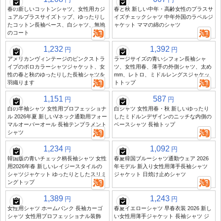
春の新しいコットンシャツ、女性用カジ
春と秋 新しい中年・高齢女性のプラスサ
ュアルプラスサイズトップ、ゆったりし
イズチェックシャツ 中年外国のラペルジ
たコットン長袖ベース、白シャツ、無地
ャケット ママの綿のシャツ
のコート
1,232
1,392
円
円
アメリカンヴィンテージのピンクストラ
ラージサイズの青いシフォン長袖シャ
イプのポロカラーシャツジャケット、女
ツ、女性用春、薄手の外側シャツ、太め
性の春と秋のゆったりした長袖シャツを
mm、レトロ、ミドルレングスジャケッ
羽織ります
トトップ
1,151
587
円
円
白の半袖シャツ 女性用プロフェッショナ
白シャツ 女性用春・秋 新しいゆったり
ル 2026年夏 新しいVネック通勤用フォー
したミドルンデザインのニッチな内側の
マルオーバーオール 長袖テンプラメント
ベースシャツ 長袖トップ
シャツ
1,234
1,092
円
円
韓国版の青いチェック柄長袖シャツ 女性
春夏韓国ブルーシャツ通勤ウェア 2026
用2026年春 新しいレイジースタイルの
年モデル 新入り女性用薄手長袖シャツ
シャツジャケット ゆったりとしたスリミ
ジャケット 日焼け止めシャツ
ングトップ
1,389
1,243
円
円
女性用シャツ ホームバンク 長袖カーゴ
春夏イエローシャツ 早春衣装 2026 新し
シャツ 女性用プロフェッショナル装飾
い女性用薄手ジャケット 長袖シャツ ジ