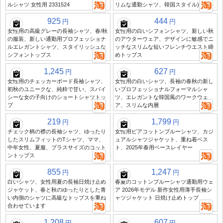
ルシャツ 女性用 2331524
リムな通勤シャツ、韓国スタイル)
925
444
円
円
女性用の高級グレーの長袖シャツ、春/秋
女性用の白いシフォンシャツ、新しい秋
の服装、新しい通勤用プロフェッショナ
のアウターウェア、デザインに敏感でニ
ルエレガントシャツ、スタイリッシュな
ッチなスリムな短いフレンチウエスト締
シフォントップス
めトップス
1,245
627
円
円
女性用のチェッカーボード長袖シャツ、
女性用の白いシャツ、長袖の春秋の新し
初秋のユニークな、純粋で甘い、スパイ
いプロフェッショナルフォーマルシャ
シーな女の子向けのショートシャツトッ
ツ、エレガントな韓国風のワークウェ
プ
ア、スリムな内層
219
1,799
円
円
チェック柄の襟の長袖シャツ、ゆったり
女性用ピアコットンブルーシャツ、カジ
したスリムフィットのTシャツ、ママ、
ュアルシャツジャケット、重ね着ベス
中年女性、夏服、プラスサイズのコット
ト、2025年春用ベースレイヤー
ントップス
855
1,247
円
円
白いシャツ、女性用夏の長袖日焼け止め
春夏のコットンブルーシャツ通勤用ウェ
ジャケット、春と秋のゆったりとした青
ア 2026年モデル 新作女性用薄手長袖シ
い内側のシャツに高級なトップスを重ね
ャツジャケット 日焼け止めトップ
合わせています
1,208
607
円
円