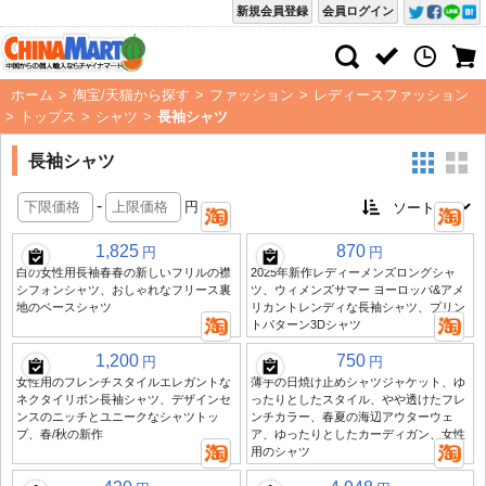
新規会員登録
会員ログイン
ホーム
>
淘宝/天猫から探す
>
ファッション
>
レディースファッション
>
トップス
>
シャツ
>
長袖シャツ
長袖シャツ
-
円
1,825
870
円
円
白の女性用長袖春春の新しいフリルの襟
2025年新作レディーメンズロングシャ
シフォンシャツ、おしゃれなフリース裏
ツ、ウィメンズサマー ヨーロッパ&アメ
地のベースシャツ
リカントレンディな長袖シャツ、プリン
トパターン3Dシャツ
1,200
750
円
円
女性用のフレンチスタイルエレガントな
薄手の日焼け止めシャツジャケット、ゆ
ネクタイリボン長袖シャツ、デザインセ
ったりとしたスタイル、やや透けたフレ
ンスのニッチとユニークなシャツトッ
ンチカラー、春夏の海辺アウターウェ
プ、春/秋の新作
ア、ゆったりとしたカーディガン、女性
用のシャツ