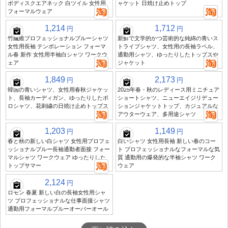
ボディスクエアネック 白ツイル 女性用
ャケット 日焼け止めトップ
フォーマルウェア
1,214
1,712
円
円
竹繊維プロフェッショナルブルーシャツ
新鮮で文学的かつ芸術的な純綿の青いス
女性用長袖 テンポレーション フォーマ
トライプシャツ、女性用の長袖ラペル、
ル春 新作 女性用半袖白シャツ ワークウ
通勤用シャツ、ゆったりしたトップスや
ェア
ジャケット
1,849
2,173
円
円
韓国の青いシャツ、女性用春秋ジャケッ
2025年春・秋のレディース用ミニチュア
ト、長袖カーディガン、ゆったりしたポ
ショートシャツ、ニューエイジリデュー
ロシャツ、花刺繍の日焼け止めトップス
ションジャケットトップ、カジュアルな
アウターウェア、多用途シャツ
1,203
1,149
円
円
春と秋の新しい白シャツ 女性用プロフェ
白いシャツ 女性用長袖 新しい春のコー
ッショナルブルー長袖通勤者面接 フォー
ト プロフェッショナルなフォーマルな気
マルシャツ ワークウェア ゆったりした
質 通勤用の爆発的な半袖シャツ ワーク
トップサマー
ウェア
2,124
円
ロモン 春夏 新しい白の長袖女性用シャ
ツ プロフェッショナルな仕事面接シャツ
通勤用フォーマルブルーオーバーオール