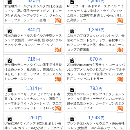
420
4,948
円
円
女性用のパールアイスシルクの日光保護
RL ラフ・オールドマネースタイル コミ
シャツ、夏の薄手カーディガン、ドレー
ューター リネン刺繍ストライプシャツ
プ付きのカバーアップシャツ、ジャケッ
女性用、2026年春夏 新しいゆったりし
トトップス、シェニール生地
た高級シャツ
840
1,350
円
円
韓国の白シャネルスタイルの中空レース
女性用のプロフェッショナルシャツ、長
シャツ 女性用、2026年夏 新 ゆるいクル
袖のエレガントな白シャツ、春秋ホテル
ーネック ランタンスリーブトップ
のフロントデスク係、金のジュエリーシ
ョップの作業服
716
870
円
円
女性用のラジースタイルの薄手長袖日焼
2026年Amazon独立系サイト ヨーロッパ
け止めシャツ、夏の新しい韓国のゆった
およびアメリカのクロスボーダー マルチ
りしたミドル丈トップス、カジュアルな
カラー マルチサイズ在庫 カジュアル女
トレンディなシャツ
性用シャツ ベストセラー
1,314
793
円
円
ビジネスユニセックス ピアホワイト 春
女性用のフレンチサンプロテクションシ
夏プロフェッショナルシャツ、通勤用フ
ャツ、女性用サマーデザインのニッチな
ォーマルホワイトカラーシャツ、プロフ
薄手通気性シャツ、カーディガンのテク
ェッショナルフィット、アイロンなし
スチャートップス
1,260
1,543
円
円
UNIIZERA ウィメンズ 2026 夏 新しい長
フレンチエレガントなウエスト締め長袖
袖ラペル カジュアルな小柄チェックバブ
シャツ(女性用、2026年春デザイン、ス