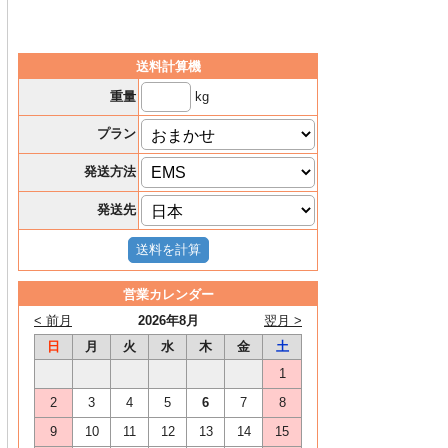
送料計算機
kg
重量
プラン
発送方法
発送先
営業カレンダー
< 前月
2026年8月
翌月 >
日
月
火
水
木
金
土
1
2
3
4
5
6
7
8
9
10
11
12
13
14
15