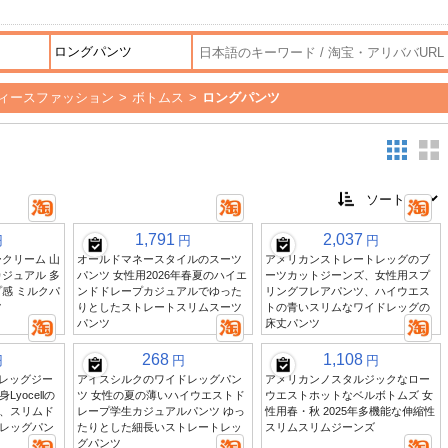
ィースファッション
>
ボトムス
>
ロングパンツ
1,791
2,037
円
円
円
クリーム 山
オールドマネースタイルのスーツ
アメリカンストレートレッグのブ
ジュアル 多
パンツ 女性用2026年春夏のハイエ
ーツカットジーンズ、女性用スプ
感 ミルクパ
ンドドレープカジュアルでゆった
リングフレアパンツ、ハイウエス
ツ
りとしたストレートスリムスーツ
トの青いスリムなワイドレッグの
パンツ
床丈パンツ
268
1,108
円
円
円
ドレッグジー
アイスシルクのワイドレッグパン
アメリカンノスタルジックなロー
yocellの
ツ 女性の夏の薄いハイウエストド
ウエストホットなベルボトムズ 女
、スリムド
レープ学生カジュアルパンツ ゆっ
性用春・秋 2025年多機能な伸縮性
レッグパン
たりとした細長いストレートレッ
スリムスリムジーンズ
グパンツ