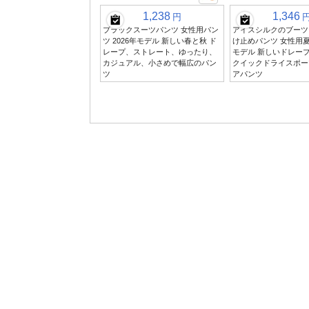
1,238
1,346
円
ブラックスーツパンツ 女性用パン
アイスシルクのブーツ
ツ 2026年モデル 新しい春と秋 ド
け止めパンツ 女性用夏
レープ、ストレート、ゆったり、
モデル 新しいドレー
カジュアル、小さめで幅広のパン
クイックドライスポー
ツ
アパンツ