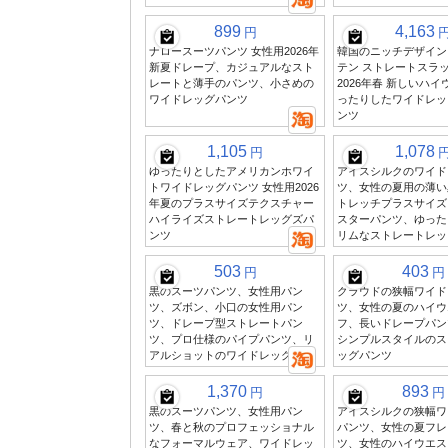
899
4,163
円
ナロースーツパンツ 女性用2026年
韓国のニッチデザイン
新夏ドレープ、カジュアルなスト
テン ストレートスラッ
レートと薄手のパンツ、小さめの
2026年春 新しいハ
ワイドレッグパンツ
ったりしたワイドレッ
ンツ
1,105
1,078
円
ゆったりとしたアメリカンホワイ
アイスシルクのワイド
トワイドレッグパンツ 女性用2026
ツ、女性の夏用の薄い
年夏のプラスサイズテクスチャー
トレッチプラスサイズ
ハイライズストレートレッグズパ
スターパンツ、ゆった
ンツ
リムなストレートレッ
503
403
円
円
黒のスーツパンツ、女性用パン
クラウドの狭幅ワイド
ツ、ズボン、小口の女性用パン
ツ、女性の夏のハイウ
ツ、ドレープ型ストレートパン
フ、長いドレープパン
ツ、プロ仕様のパイプパンツ、リ
シンプルスタイルのス
アルショットのワイドレッグ
ッグパンツ
1,370
893
円
円
黒のスーツパンツ、女性用パン
アイスシルクの狭幅ワ
ツ、春と秋のプロフェッショナル
パンツ、女性の夏フレ
なフォーマルウェア、ワイドレッ
ツ、女性のハイウエス