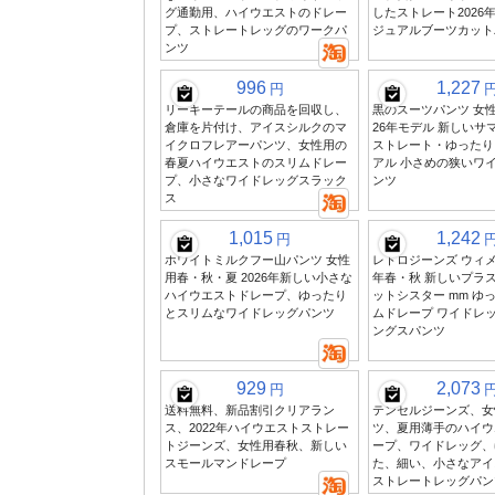
グ通勤用、ハイウエストのドレー
したストレート2026
プ、ストレートレッグのワークパ
ジュアルブーツカット
ンツ
996
1,227
円
リーキーテールの商品を回収し、
黒のスーツパンツ 女性
倉庫を片付け、アイスシルクのマ
26年モデル 新しいサ
イクロフレアーパンツ、女性用の
ストレート・ゆったり
春夏ハイウエストのスリムドレー
アル 小さめの狭いワ
プ、小さなワイドレッグスラック
ンツ
ス
1,015
1,242
円
ホワイトミルクフー山パンツ 女性
レトロジーンズ ウィメン
用春・秋・夏 2026年新しい小さな
年春・秋 新しいプラス
ハイウエストドレープ、ゆったり
ットシスター mm ゆ
とスリムなワイドレッグパンツ
ムドレープ ワイドレッ
ングスパンツ
929
2,073
円
送料無料、新品割引クリアラン
テンセルジーンズ、女
ス、2022年ハイウエストストレー
ツ、夏用薄手のハイウ
トジーンズ、女性用春秋、新しい
ープ、ワイドレッグ、
スモールマンドレープ
た、細い、小さなアイ
ストレートレッグパン