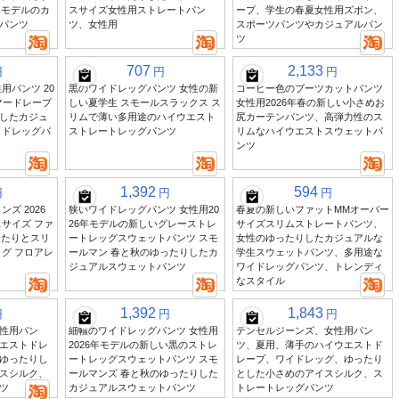
年モデルのカ
スサイズ女性用ストレートパン
ープ、学生の春夏女性用ズボン、
パンツ
ツ、女性用
スポーツパンツやカジュアルパン
ツ
707
2,133
円
円
円
用パンツ 20
黒のワイドレッグパンツ 女性の新
コーヒー色のブーツカットパンツ
マードレープ
しい夏学生 スモールスラックス ス
女性用2026年春の新しい小さめお
したカジュ
リムで薄い多用途のハイウエスト
尻カーテンパンツ、高弾力性のス
イドレッグパ
ストレートレッグパンツ
リムなハイウエストスウェットパ
ンツ
1,392
594
円
円
円
ズ 2026
狭いワイドレッグパンツ 女性用20
春夏の新しいファットMMオーバー
サイズ ファ
26年モデルの新しいグレーストレ
サイズスリムストレートパンツ、
ったりとスリ
ートレッグスウェットパンツ スモ
女性のゆったりしたカジュアルな
グ フロアレ
ールマン 春と秋のゆったりしたカ
学生スウェットパンツ、多用途な
ジュアルスウェットパンツ
ワイドレッグパンツ、トレンディ
なスタイル
1,392
1,843
円
円
円
性用パン
細幅のワイドレッグパンツ 女性用
テンセルジーンズ、女性用パン
エストドレ
2026年モデルの新しい黒のストレ
ツ、夏用、薄手のハイウエストド
ゆったりし
ートレッグスウェットパンツ スモ
レープ、ワイドレッグ、ゆったり
スシルク、
ールマンズ 春と秋のゆったりした
とした小さめのアイスシルク、ス
ツ
カジュアルスウェットパンツ
トレートレッグパンツ