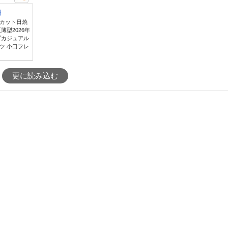
円
カット日焼
薄型2026年
プカジュアル
ツ 小口フレ
更に読み込む