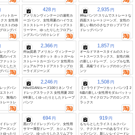
428
2,935
円
円
円
 バットカー
アメリカンヴィンテージの速乾カ
神様パンツ! スリムでストレートな
クス 女性用
ーゴパンツ、女性用夏のハイウエ
四面ストレートジーンズ、女性の
イウエストのゆ
ストストレートワイドレッグスト
新しい秋の小さなクロップドワイ
グロングパ
リーマー、ゆったりしたフロアレ
ドレッグパンツ
ングスパンツのトレンド
2,366
1,857
円
円
円
レッグパン
外国貿易 アメリカン ヴィンテージ
オールドマネースタイルのストレ
黒のハイス
ストリートポケット ホットガール
ートスーツスラックス、女性の秋
ファットシ
ストレートカーゴパンツ 女性用カ
の新しいドレープ、シンプルな気
りとしたス
ジュアルアウトドアストラップロ
質、高級ワイドレッグのロングパ
グパンツ
ーライズジーンズ
ンツ
2,246
1,508
円
円
レッグパン
HAVEGAN/ルーズ100リネン ワイ
【クラウドブーツカットパンツ】2
エストパ
ドレッグスラックス 女性用夏 202
6歳の新しい女性用モダルバットッ
ツ、無地の
6年新しくゆったりとしたドレープ
クス、マイクロフレアのロングス
トレートレ
パンツ
ラックス
694
919
円
円
イドレッグ
黒のワイドレッグパンツ、女性用
もちらとしたライスミルクパン
アーズパン
サマー薄型ドレープ、カジュアル
ツ、テクスチャーのあるワイドレ
トゆったり
パンツ、ゆったりしたスリムプラ
ッグパンツ、新しいレイジードレ