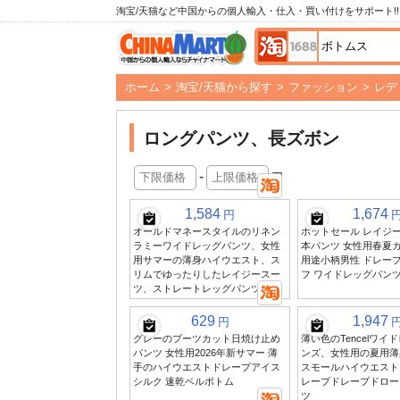
淘宝/天猫など中国からの個人輸入・仕入・買い付けをサポート!!
ホーム
>
淘宝/天猫から探す
>
ファッション
>
レデ
ロングパンツ、長ズボン
-
円
1,584
1,674
円
オールドマネースタイルのリネン
ホットセール レイジー
ラミーワイドレッグパンツ、女性
本パンツ 女性用春夏カ
用サマーの薄身ハイウエスト、ス
用途小柄男性 ドレープ
リムでゆったりしたレイジースー
フ ワイドレッグパン
ツ、ストレートレッグパンツ
629
1,947
円
グレーのブーツカット日焼け止め
薄い色のTencelワイ
パンツ 女性用2026年新サマー 薄
ンズ、女性用の夏用薄身L
手のハイウエストドレープアイス
スモールハイウエスト
シルク 速乾ベルボトム
レープドレープドロー
ツ