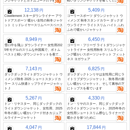
ンジャケットとボトムコートの下着
軽いダウンジャケットを着てください
12,138
5,409
円
円
Coldelement スキーダウンライナー アウ
コーリースポーツ ダウンジャケット ウ
トドアスポーツ 暖かい女性の秋冬ジャケ
ィメンズ 秋冬スタンドカラー ダックダ
ット ミッドレイヤースリムベースベース
ウンライナー ライトスリム ハイト ふわ
ふわで暖かいジャケット
8,949
6,450
円
円
雪の中を飛ぶ ダウンライナー 女性用202
コーリー・フリーヴ ライトダウンジャケ
5年モデルのスリムな外国風で、ボトム
ットライナー 女性用秋冬 スリムランニ
ベストと軽いダウンジャケットを着て
ング暖かいスポーツジャケット フィット
ネス ヨガウェア
7,143
6,825
円
円
ダックダックライトダウンジャケット ウ
ダックダックトンリヤは女性用に同じラ
ィメンズ秋冬 2025 ショートスタンドカ
イトリブダウンジャケット、秋冬用の新
ラー スリム快適トップライナージャケッ
しい暖かいジャケット、そして裏地の下
ト J
にトップスを着ています
5,267
4,330
円
円
トン・リヤスター、同じダックダックの
トン・リヤのスター、同じダックダック
ライトダウンジャケット、女性用、2025
のライトダウンジャケット、2025年冬の
年冬の新しい暖かいフード付きカジュア
女性用ショートスリム襟なしライナーで
ルライナージャケット
暖かさを保つために
4,047
17,844
円
円