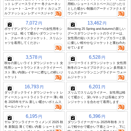
ット レディースライナー 冬クルーネッ
用軽いショートベストベースにぴったり
ク ショート・ユーティリティ カジュア
とした暖かい制服のアーティファクトダ
ルファッション レディースジャケット
ウンライナー
7,072
13,462
円
円
ボサイデンダウンライナーの女性用冬シ
Bosideng 25 Spring and Autumnの新しい
ョーツは、軽くて暖かいダウンジャケッ
グースダウンジャケットのライナーは、
ト、クルーネックジャケット、スリムシ
女性用の短いスタンドアップカラーと肌
ャツを着用してください
に優しい軽やかなジャケットと重ね合わ
せています
3,578
6,528
円
円
秋冬の新しいライトダウンジャケット 女
コーリーライトダウンジャケット 女性用
性用ショートラウンドネックライナーベ
秋冬のコールドプロテクション 多用途ス
スト 薄い内側レイヤーに襟なしの軽いジ
リムスポーツランニングライナー ウォー
ャケット
ムジャケット
16,793
6,201
円
円
ダックダックライトダウンジャケット レ
スリムでスリムなライナー、女性用は軽
ディースショートライトライナー 薄い秋
くて暖かく、深いVネックは長袖とダウ
冬 2025年モデル 新しい暖かいボトムス
ンジャケットを合わせて着用します
モールジャケット
6,195
6,396
円
円
ヤル ダウンライナー ウィメンズ 2025 秋
ダウンライナーガール 2025年秋冬 スリ
冬 新製品 薄くて軽い内着 ショートダウ
ムで軽やかで暖かい下着とコート、下に