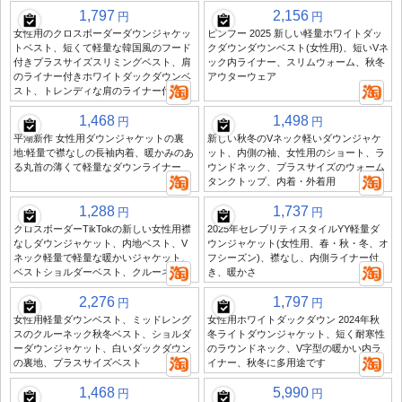
1,797
2,156
円
円
女性用のクロスボーダーダウンジャケッ
ピンフー 2025 新しい軽量ホワイトダッ
トベスト、短くて軽量な韓国風のフード
クダウンダウンベスト(女性用)、短いVネ
付きプラスサイズスリミングベスト、肩
ック内ライナー、スリムウォーム、秋冬
のライナー付きホワイトダックダウンベ
アウターウェア
スト、トレンディな肩のライナー付き
1,468
1,498
円
円
平湖新作 女性用ダウンジャケットの裏
新しい秋冬のVネック軽いダウンジャケ
地:軽量で襟なしの長袖内着、暖かみのあ
ット、内側の袖、女性用のショート、ラ
る丸首の薄くて軽量なダウンライナー
ウンドネック、プラスサイズのウォーム
タンクトップ、内着・外着用
1,288
1,737
円
円
クロスボーダーTikTokの新しい女性用襟
2025年セレブリティスタイルYY軽量ダ
なしダウンジャケット、内地ベスト、V
ウンジャケット(女性用、春・秋・冬、オ
ネック軽量で軽量な暖かいジャケット、
フシーズン)、襟なし、内側ライナー付
ベストショルダーベスト、クルーネック
き、暖かさ
2,276
1,797
円
円
女性用軽量ダウンベスト、ミッドレング
女性用ホワイトダックダウン 2024年秋
スのクルーネック秋冬ベスト、ショルダ
冬ライトダウンジャケット、短く耐寒性
ーダウンジャケット、白いダックダウン
のラウンドネック、V字型の暖かい内ラ
の裏地、プラスサイズベスト
イナー、秋冬に多用途です
1,468
5,990
円
円