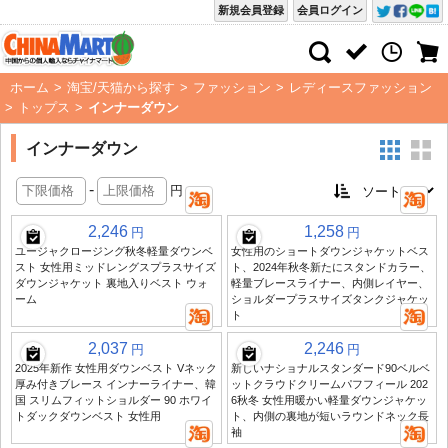
新規会員登録
会員ログイン
ホーム
>
淘宝/天猫から探す
>
ファッション
>
レディースファッション
>
トップス
>
インナーダウン
インナーダウン
-
円
2,246
1,258
円
円
ユージャクロージング秋冬軽量ダウンベ
女性用のショートダウンジャケットベス
スト 女性用ミッドレングスプラスサイズ
ト、2024年秋冬新たにスタンドカラー、
ダウンジャケット 裏地入りベスト ウォ
軽量ブレースライナー、内側レイヤー、
ーム
ショルダープラスサイズタンクジャケッ
ト
2,037
2,246
円
円
2025年新作 女性用ダウンベスト Vネック
新しいナショナルスタンダード90ベルベ
厚み付きブレース インナーライナー、韓
ットクラウドクリームパフフィール 202
国 スリムフィットショルダー 90 ホワイ
6秋冬 女性用暖かい軽量ダウンジャケッ
トダックダウンベスト 女性用
ト、内側の裏地が短いラウンドネック長
袖