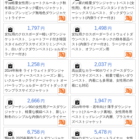
平湖軽量女性用ショートクルーネック秋
メン家の軽量ダウンジャケットベスト(女
冬新品クルーネック暖かいジャケット、
性用)、冬オフシーズンスタンドカラーベ
ドロップシッピング無地色ダウンジャケ
ーシックスリムベスト、ダックダウンジ
ットライナー
ャケット(内側ライナー付き)
1,797
1,498
円
円
女性用のクロスボーダー軽いダウンジャ
女性用クロスボーダーライトウェイトダ
ケットベスト、ショートフード付き韓国
ウンベスト、クルーネックの秋冬新品ベ
スタイルのプラスサイズスリミングベス
スト(内側ライナー付き)、ラージサイズ
ト、白いダックダウンベスト(ショルダー
ベスト、オフシーズン用
ライナー付き)
1,258
2,037
円
円
2024年秋冬 ライトウェイトダウンジャ
高品質なカラー90ホワイトグースダウン
ケット レディースベストシーズン 新し
プラスサイズベスト、軽量で暖かいダウ
いクルーネックライナージャケット オー
ンベスト、内着にも多用途、女性用の外
バーラップショルダー ホワイトダックダ
着にも対応
ウンプラスサイズジャケット
2,666
1,947
円
円
ピンフーチシン90の女性用グースダウン
2025年中年・若年向け:薄手ダウンジャ
ジャケット、軽量な横縞ベスト、新しい
ケット(クルーネック裏地)、女性用冬用
秋冬のシンプルな内側のダウンライナー
ベストミッドレングス内層、プラスサイ
ズベストジャケット
6,758
5,478
円
円
鴨緑色 2025年新作ライトダウンジャケ
鴨緑のダウンジャケットライナー、女性