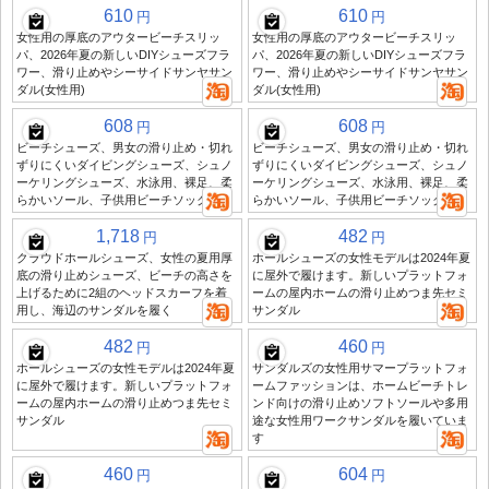
610
610
円
円
女性用の厚底のアウタービーチスリッ
女性用の厚底のアウタービーチスリッ
パ、2026年夏の新しいDIYシューズフラ
パ、2026年夏の新しいDIYシューズフラ
ワー、滑り止めやシーサイドサンヤサン
ワー、滑り止めやシーサイドサンヤサン
ダル(女性用)
ダル(女性用)
608
608
円
円
ビーチシューズ、男女の滑り止め・切れ
ビーチシューズ、男女の滑り止め・切れ
ずりにくいダイビングシューズ、シュノ
ずりにくいダイビングシューズ、シュノ
ーケリングシューズ、水泳用、裸足、柔
ーケリングシューズ、水泳用、裸足、柔
らかいソール、子供用ビーチソックス
らかいソール、子供用ビーチソックス
1,718
482
円
円
クラウドホールシューズ、女性の夏用厚
ホールシューズの女性モデルは2024年夏
底の滑り止めシューズ、ビーチの高さを
に屋外で履けます。新しいプラットフォ
上げるために2組のヘッドスカーフを着
ームの屋内ホームの滑り止めつま先セミ
用し、海辺のサンダルを履く
サンダル
482
460
円
円
ホールシューズの女性モデルは2024年夏
サンダルズの女性用サマープラットフォ
に屋外で履けます。新しいプラットフォ
ームファッションは、ホームビーチトレ
ームの屋内ホームの滑り止めつま先セミ
ンド向けの滑り止めソフトソールや多用
サンダル
途な女性用ワークサンダルを履いていま
す
460
604
円
円