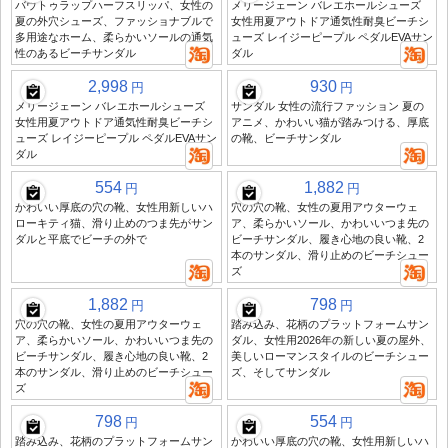
バウトゥラップハーフスリッパ、女性の
メリージェーン バレエホールシューズ
夏の外穴シューズ、ファッショナブルで
女性用夏アウトドア通気性耐臭ビーチシ
多用途なホーム、柔らかいソールの通気
ューズ レイジーピープル ペダルEVAサン
性のあるビーチサンダル
ダル
2,998
930
円
円
メリージェーン バレエホールシューズ
サンダル 女性の流行ファッション 夏の
女性用夏アウトドア通気性耐臭ビーチシ
アニメ、かわいい猫が踏みつける、厚底
ューズ レイジーピープル ペダルEVAサン
の靴、ビーチサンダル
ダル
554
1,882
円
円
かわいい厚底の穴の靴、女性用新しいハ
穴の穴の靴、女性の夏用アウターウェ
ローキティ猫、滑り止めのつま先がサン
ア、柔らかいソール、かわいいつま先の
ダルと平底でビーチの外で
ビーチサンダル、履き心地の良い靴、2
本のサンダル、滑り止めのビーチシュー
ズ
1,882
798
円
円
穴の穴の靴、女性の夏用アウターウェ
踏み込み、花柄のプラットフォームサン
ア、柔らかいソール、かわいいつま先の
ダル、女性用2026年の新しい夏の屋外、
ビーチサンダル、履き心地の良い靴、2
美しいローマンスタイルのビーチシュー
本のサンダル、滑り止めのビーチシュー
ズ、そしてサンダル
ズ
798
554
円
円
踏み込み、花柄のプラットフォームサン
かわいい厚底の穴の靴、女性用新しいハ