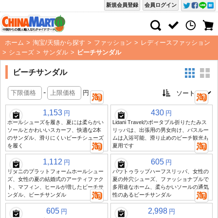
新規会員登録
会員ログイン
ホーム
>
淘宝/天猫から探す
>
ファッション
>
レディースファッション
>
シューズ
>
サンダル
>
ビーチサンダル
ビーチサンダル
-
円
1,153
430
円
円
ホールシューズを履き、夏には柔らかい
Lidani Travelのポータブル折りたたみス
ソールとかわいいスカーフ、快適な2本
リッパは、出張用の男女向け、バスルー
のサンダル、滑りにくいビーチシューズ
ムは入浴可能、滑り止めのビーチ観光も
を履く
夏用です
1,112
605
円
円
リダニのプラットフォームホールシュー
バウトゥラップハーフスリッパ、女性の
ズ、女性の夏の結婚式のアーティファク
夏の外穴シューズ、ファッショナブルで
ト、マフィン、ヒールが増したビーチサ
多用途なホーム、柔らかいソールの通気
ンダル、ビーチサンダル
性のあるビーチサンダル
605
2,998
円
円