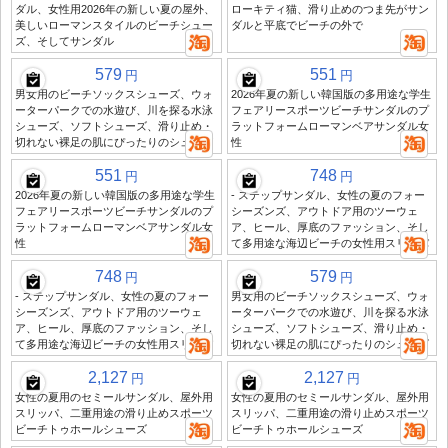
ダル、女性用2026年の新しい夏の屋外、
ローキティ猫、滑り止めのつま先がサン
美しいローマンスタイルのビーチシュー
ダルと平底でビーチの外で
ズ、そしてサンダル
579
551
円
円
男女用のビーチソックスシューズ、ウォ
2026年夏の新しい韓国版の多用途な学生
ーターパークでの水遊び、川を探る水泳
フェアリースポーツビーチサンダルのプ
シューズ、ソフトシューズ、滑り止め・
ラットフォームローマンベアサンダル女
切れない裸足の肌にぴったりのシューズ
性
551
748
円
円
2026年夏の新しい韓国版の多用途な学生
- ステップサンダル、女性の夏のフォー
フェアリースポーツビーチサンダルのプ
シーズンズ、アウトドア用のツーウェ
ラットフォームローマンベアサンダル女
ア、ヒール、厚底のファッション、そし
性
て多用途な海辺ビーチの女性用スリッパ
748
579
円
円
- ステップサンダル、女性の夏のフォー
男女用のビーチソックスシューズ、ウォ
シーズンズ、アウトドア用のツーウェ
ーターパークでの水遊び、川を探る水泳
ア、ヒール、厚底のファッション、そし
シューズ、ソフトシューズ、滑り止め・
て多用途な海辺ビーチの女性用スリッパ
切れない裸足の肌にぴったりのシューズ
2,127
2,127
円
円
女性の夏用のセミールサンダル、屋外用
女性の夏用のセミールサンダル、屋外用
スリッパ、二重用途の滑り止めスポーツ
スリッパ、二重用途の滑り止めスポーツ
ビーチトゥホールシューズ
ビーチトゥホールシューズ