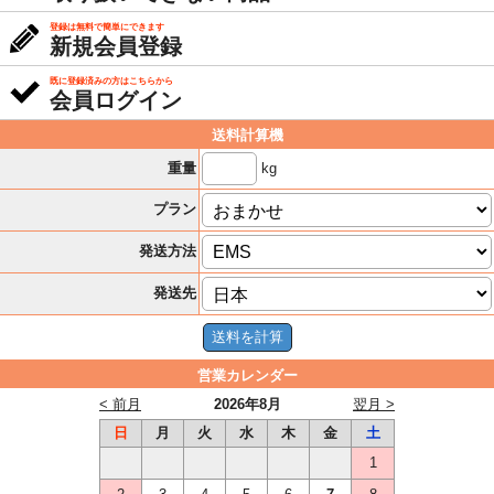
登録は無料で簡単にできます
新規会員登録
既に登録済みの方はこちらから
会員ログイン
送料計算機
kg
重量
プラン
発送方法
発送先
営業カレンダー
< 前月
2026年8月
翌月 >
日
月
火
水
木
金
土
1