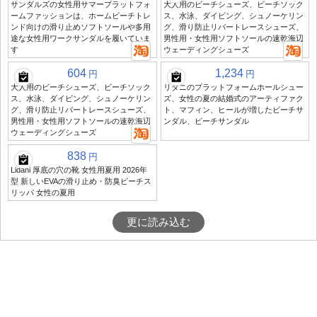
サンダルズの女性用サマープラットフォ
大人用のビーチシューズ、ビーチソック
ームファッションは、ホームビーチトレ
ス、水泳、ダイビング、シュノーケリン
ンド向けの滑り止めソフトソールや多用
グ、滑り防止リバートレースシューズ、
途な女性用ワークサンダルを履いていま
男性用・女性用ソフトソールの速乾海辺
す
ウェーディングシューズ
604
1,234
円
円
大人用のビーチシューズ、ビーチソック
リダニのプラットフォームホールシュー
ス、水泳、ダイビング、シュノーケリン
ズ、女性の夏の結婚式のアーティファク
グ、滑り防止リバートレースシューズ、
ト、マフィン、ヒールが増したビーチサ
男性用・女性用ソフトソールの速乾海辺
ンダル、ビーチサンダル
ウェーディングシューズ
838
円
Lidani 厚底の穴の靴 女性用夏用 2026年
型 新しいEVAの滑り止め・防臭ビーチス
リッパ 女性の夏用
更に読み込む