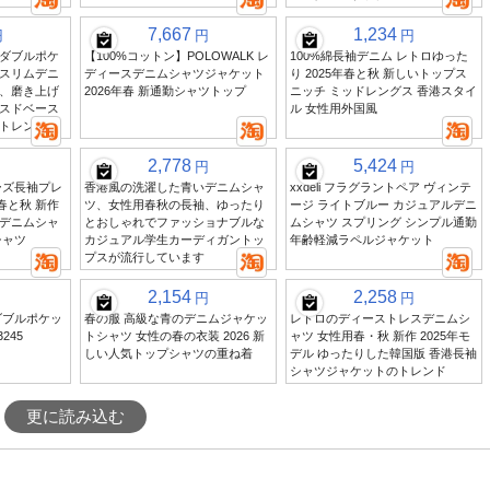
7,667
1,234
円
円
円
ダブルポケ
【100%コットン】POLOWALK レ
100%綿長袖デニム レトロゆった
スリムデニ
ディースデニムシャツジャケット
り 2025年春と秋 新しいトップス
、磨き上げ
2026年春 新通勤シャツトップ
ニッチ ミッドレングス 香港スタイ
スドベース
ル 女性用外国風
トレンド
2,778
5,424
円
円
ーズ長袖プレ
香港風の洗濯した青いデニムシャ
xxdeli フラグラントペア ヴィンテ
 春と秋 新作
ツ、女性用春秋の長袖、ゆったり
ージ ライトブルー カジュアルデニ
デニムシャ
とおしゃれでファッショナブルな
ムシャツ スプリング シンプル通勤
シャツ
カジュアル学生カーディガントッ
年齢軽減ラペルジャケット
プスが流行しています
2,154
2,258
円
円
ダブルポケッ
春の服 高級な青のデニムジャケッ
レトロのディーストレスデニムシ
245
トシャツ 女性の春の衣装 2026 新
ャツ 女性用春・秋 新作 2025年モ
しい人気トップシャツの重ね着
デル ゆったりした韓国版 香港長袖
シャツジャケットのトレンド
更に読み込む