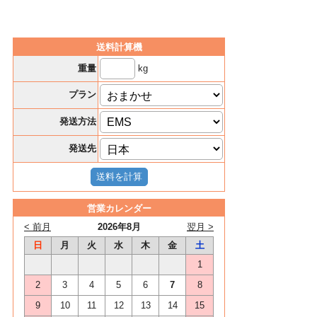
送料計算機
kg
重量
プラン
発送方法
発送先
営業カレンダー
< 前月
2026年8月
翌月 >
日
月
火
水
木
金
土
1
2
3
4
5
6
7
8
9
10
11
12
13
14
15