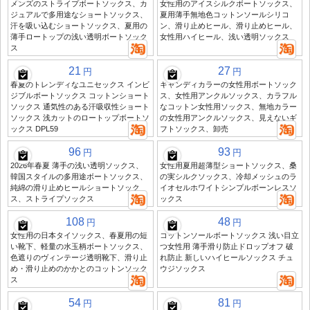
メンズのストライプボートソックス、カ
女性用のアイスシルクボートソックス、
ジュアルで多用途なショートソックス、
夏用薄手無地色コットンソールシリコ
汗を吸い込むショートソックス、夏用の
ン、滑り止めヒール、滑り止めヒール、
薄手ロートップの浅い透明ボートソック
女性用ハイヒール、浅い透明ソックス
ス
21
27
円
円
春夏のトレンディなユニセックス インビ
キャンディカラーの女性用ボートソック
ジブルボートソックス コットンショート
ス、女性用アンクルソックス、カラフル
ソックス 通気性のある汗吸収性ショート
なコットン女性用ソックス、無地カラー
ソックス 浅カットのロートップボートソ
の女性用アンクルソックス、見えないギ
ックス DPL59
フトソックス、卸売
96
93
円
円
2026年春夏 薄手の浅い透明ソックス、
女性用夏用超薄型ショートソックス、桑
韓国スタイルの多用途ボートソックス、
の実シルクソックス、冷却メッシュのラ
純綿の滑り止めヒールショートソック
イオセルホワイトシンプルボーンレスソ
ス、ストライプソックス
ックス
108
48
円
円
女性用の日本タイソックス、春夏用の短
コットンソールボートソックス 浅い目立
い靴下、軽量の水玉柄ボートソックス、
つ女性用 薄手滑り防止ドロップオフ 破
色遮りのヴィンテージ透明靴下、滑り止
れ防止 新しいハイヒールソックス チュ
め・滑り止めのかかとのコットンソック
ウジソックス
ス
54
81
円
円