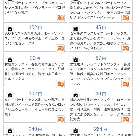
女性用ボートソックス、プラスサイズの
女性用のアイスシルクボートソックス、
サマー薄手の滑り止めプラスサイズXL浅
滑り止めのかかとに強い純綿パッチワー
い見えない靴下
クのコットンソックス、夏用の薄手で浅
い透明ソックスとハイヒール
102
45
円
円
SUXINAIMINの春夏の浅いボートソック
女性用のプラスサイズボートソックス、
ス、インズ、和色の水玉、滑り止め、見
滑り止めのかかとのコットンソール、夏
えない足首ソックス
用の超薄氷シルクの浅い透明ソックス、
ハイヒールと合わせる
30
57
円
円
女性用ソックス、春夏の薄手足首ソック
女性用メッシュコットンソックス、春夏
ス、学生スポーツボートソックス、汗吸
のヨモギエッセンシャルオイル、健康保
収性で通気性の良く、流行の多用途アン
護、抗菌・耐臭の女性用ボートソック
クルソックス
ス、ハニカムクッション性のショートソ
ックス
102
30
円
円
女性用ボートソックス用の白い靴下、夏
純綿の男性用ボートソックス、ロートッ
用の薄いメッシュ通気性のある浅い口の
プの浅いショートソックス、シリコン
滑り止めヒール、ハイヒールに見えない
製、滑り止め、耐臭、通気性があり、通
靴下
気性のある見えないボートソックス、注
記卸売
240
264
円
円
ボーンレスソックス 女性用春・秋・冬ソ
女性用ミルクコーヒーベアソックス 夏用