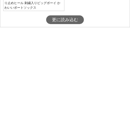
り止めヒール 刺繍入りビッグボーイ か
わいいボートソックス
更に読み込む