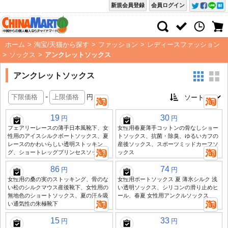
新規会員登録
会員ログイン
ホーム
>
淘宝/天猫から探す
>
ファッション
>
レディースファッション
>
ソックス
>
アンクレットソックス
アンクレットソックス
-
円
19
30
円
円
フェアリーレースの薄手日本風靴下、女
女性用春夏薄手コットンの骨なしショー
性用のアイスシルクボートソックス、夏
トソックス、抗菌・除臭、ゆるいカフの
レースのかわいらしい透明ストッキン
産後ソックス、スポーツミッドカーフソ
グ、ショートレッグプリンセスソックス
ックス
86
74
円
円
女性用の桑の実のストッキング、骨のな
女性用ボートソックス 夏 薄氷シルク 浅
い松のシルクマウス産後靴下、女性用の
い透明ソックス、シリコンの滑り止めヒ
無地色のショートソックス、夏の汗を吸
ール、春夏 女性用アンクルソックス
い通気性の朱極靴下
15
33
円
円