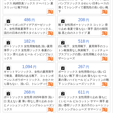
ックス 純綿防臭ソックス ドーパミン 夏
パンプスソックス かわいい日本レースの
スリッパと靴下付き
薄くてトレンディで通気性の良い白い靴
下
486
208
円
円
ブルーリボンのアイデアガーゼソック
靴下 女性用ボートソックス コットン 滑
ス、女性用春夏薄手コットンソックス、
り止め 春夏で落ちない 薄手 流行の韓国
流行の日本の大学スタイルソックス
版 黒と白のストライプ 夏
182
518
円
円
ボートソックス 女性用無地色 浅い夏用
白い靴下、女性用靴下、夏用薄手のコッ
薄手ソックス 女性用ソックス 春夏のシ
トン耐臭骨なし拘束靴下、ミッドチュー
リコン 滑り止め ヒール インビジブルソ
ブスプリングの黒い女性用靴と小さなレ
ックス
ザーシューズ
1,094
267
円
円
キャットマンソックス、女性の夏用薄手
ボートソックス 女性用骨のない浅い口
で耐臭、通気性のある靴下、コットンボ
見えない靴下 滑り止め 落ちないヒール
ーンレスボウボートソックス、かかとか
夏の薄いハイヒール ピュアコットンの靴
ら落ちない、浅い口、トレンディな靴下
下 シングルシューズソックス
268
611
円
円
ボートソックス 女性用 2025年新作 浅い
ボートソックス 女性用滑り止め 落ちに
口 見えない夏 薄い骨なし滑り止め かか
くいヒール ピルコットン サマー 薄手 超
とメッシュソックス シングルシューズソ
浅い透明ソックス 女の子のショートソッ
ックス
クス シングルシューズ サマーソックス