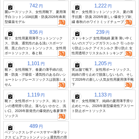
742
1,222
円
円
菌レースソックス、女性用靴下、夏用薄
靴下、女性用コットンソックス、夏の薄
手白コットン10A抗菌・防臭2026年春新
手抗菌・防臭 2026年新しい爆発ラブ刺
型爆薬モデル
繍 春秋のホワイトミッドチューブ
836
239
円
円
靴下、女性用夏用薄手コットンソック
ストッキング 女性用純綿 夏薄 薄い中く
ス、防臭、通気性のある浅いスポーツ
らいのスプリングガラスシルク 引っかか
用、黒と白のコットンソックス、女性用
り防止シルク アイスシルク 滑り防止 女
ボートソックス、春と秋
性用透明クリスタルストッキング
1,101
1,205
円
円
靴下、女性用靴下、春夏の薄手綿の抗
実店舗で靴下、女性用ボートソックス、
菌・防臭・汗吸収・通気性のある白いシ
純綿の滑り止めで脱落しないもの、そし
ョートレッグレースソックスは脱落しま
て2026年の新しい人気女性用夏用薄手靴
せん
下
1,119
1,133
円
円
靴下、女性用ボートソックス、純コット
靴下、女性用靴下、純綿の夏用薄手滑り
ンの透明滑り防止、落ちないかかと、浅
止めヒール、2026年新型爆発性アスリー
い口、2026年新発売の爆発的な春夏薄手
ト防止ボートソックス
ソックス
489
円
ベアソックス レディースサマー薄手ソッ
クス ピュアコットンメッシュ通気性の滑