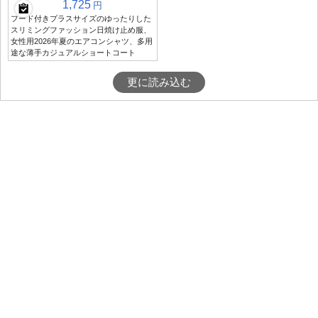
1,725
円
フード付きプラスサイズのゆったりした
スリミングファッション日焼け止め服、
女性用2026年夏のエアコンシャツ、多用
途な薄手カジュアルショートコート
更に読み込む