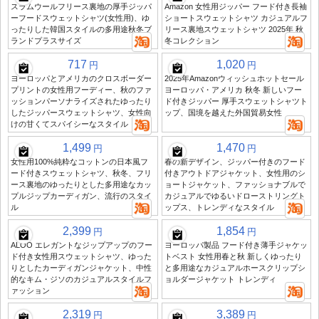
スラムウールフリース裏地の厚手ジッパ
Amazon 女性用ジッパー フード付き長袖
ーフードスウェットシャツ(女性用)、ゆ
ショートスウェットシャツ カジュアルフ
ったりした韓国スタイルの多用途秋冬ブ
リース裏地スウェットシャツ 2025年 秋
ランドプラスサイズ
冬コレクション
717
1,020
円
円
ヨーロッパとアメリカのクロスボーダー
2025年Amazonウィッシュホットセール
プリントの女性用フーディー、秋のファ
ヨーロッパ・アメリカ 秋冬 新しいフー
ッションパーソナライズされたゆったり
ド付きジッパー 厚手スウェットシャツト
したジッパースウェットシャツ、女性向
ップ、国境を越えた外国貿易女性
けの甘くてスパイシーなスタイル
1,499
1,470
円
円
女性用100%純粋なコットンの日本風フ
春の新デザイン、ジッパー付きのフード
ード付きスウェットシャツ、秋冬、フリ
付きアウトドアジャケット、女性用のシ
ース裏地のゆったりとした多用途なカッ
ョートジャケット、ファッショナブルで
プルジップカーディガン、流行のスタイ
カジュアルでゆるいドローストリングト
ル
ップス、トレンディなスタイル
2,399
1,854
円
円
ALOO エレガントなジップアップのフー
ヨーロッパ製品 フード付き薄手ジャケッ
ド付き女性用スウェットシャツ、ゆった
トベスト 女性用春と秋 新しくゆったり
りとしたカーディガンジャケット、中性
と多用途なカジュアルホースクリップシ
的なキム・ジソのカジュアルスタイルフ
ョルダージャケット トレンディ
ァッション
2,319
3,389
円
円