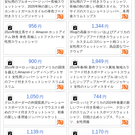
女性用のプルオーバージッパー長袖スウ
女性用のフード付きスウェットシャツ、
ェットシャツ、2025年秋の新しいアメリ
長袖の秋の新しい韓国スタイル、プラス
カンホットガールスタイルの単色フード
サイズのスリムショートジッパー、多用
付きスリミングジャケット
途スリムトップス
956
1,344
円
円
2025年独立系サイト Amazon ホットアイ
350gの高級ヨーロッパおよびアメリカの
テム:秋冬 単色 長袖ニットファスパー 女
ジップアップフード付きスウェットシャ
性用スウェットシャツ
ツ、カスタムロゴのショート純コットン
女性用スウェットシャツ、高品質なワー
クウェア
900
1,949
円
円
2025年ヨーロッパおよびアメリカの国境
2026年春/秋 新作フリース裏地 無地カラ
を越えたAmazonインディペンデントサ
ー フード付きスポーティショートスウェ
イト 女性用ジッパー ショートフィット
ットシャツ ファッショナブル ゆったり
のフード付きスウェットシャツ スリム&
したジップアップカーディガンジャケッ
スリム
ト 女性のトレンディスタイル
1,050
744
円
円
クロスボーダーの外国貿易グレーショー
ヨーロッパとアメリカの2024年春夏の新
トスポーツスリムフィットでウエスト締
しいフード付き長袖ジッパー、クロップ
めのフード付きスウェットシャツ、初春
ドのスリムフィットスポーツスウェット
の新しい多用途ジッパージャケット
シャツ、日焼け止めトップス、Tシャ
ツ、女性用服
1,139
1,170
円
円