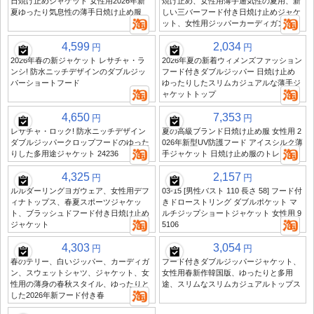
日焼け止めジャケット 女性用2026年新
焼け止め、女性用薄手通気性の夏用、新
夏ゆったり気息性の薄手日焼け止め服
しい三バーフード付き日焼け止めジャケ
ット、女性用ジッパーカーディガン
4,599
2,034
円
円
2026年春の新ジャケット レサチャ・ラ
2026年夏の新着ウィメンズファッション
ンシ! 防水ニッチデザインのダブルジッ
フード付きダブルジッパー 日焼け止め
パーショートフード
ゆったりしたスリムカジュアルな薄手ジ
ャケットトップ
4,650
7,353
円
円
レサチャ・ロック! 防水ニッチデザイン
夏の高級ブランド日焼け止め服 女性用 2
ダブルジッパークロップフードのゆった
026年新型UV防護フード アイスシルク薄
りした多用途ジャケット 24236
手ジャケット 日焼け止め服のトレンド
4,325
2,157
円
円
ルルダーリングヨガウェア、女性用デフ
03-15 [男性バスト 110 長さ 58] フード付
ィナトップス、春夏スポーツジャケッ
きドローストリング ダブルポケット マ
ト、ブラッシュドフード付き日焼け止め
ルチジップショートジャケット 女性用 9
ジャケット
5106
4,303
3,054
円
円
春のテリー、白いジッパー、カーディガ
フード付きダブルジッパージャケット、
ン、スウェットシャツ、ジャケット、女
女性用春新作韓国版、ゆったりと多用
性用の薄身の春秋スタイル、ゆったりと
途、スリムなスリムカジュアルトップス
した2026年新フード付き春