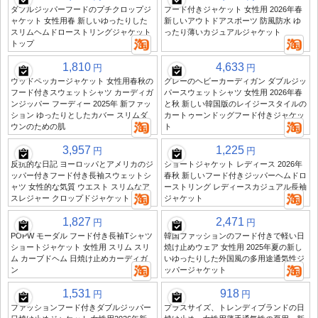
ダブルジッパーフードのプチクロップジ
フード付きジャケット 女性用 2026年春
ャケット 女性用春 新しいゆったりした
新しいアウトドアスポーツ 防風防水 ゆ
スリムヘムドローストリングジャケット
ったり薄いカジュアルジャケット
トップ
1,810
4,633
円
円
ウッドペッカージャケット 女性用春秋の
グレーのヘビーカーディガン ダブルジッ
フード付きスウェットシャツ カーディガ
パースウェットシャツ 女性用 2026年春
ンジッパー フーディー 2025年 新ファッ
と秋 新しい韓国版のレイジースタイルの
ション ゆったりとしたカバー スリムダ
カートゥーンドッグフード付きジャケッ
ウンのための肌
ト
3,957
1,225
円
円
反抗的な日記 ヨーロッパとアメリカのジ
ショートジャケット レディース 2026年
ッパー付きフード付き長袖スウェットシ
春秋 新しいフード付きジッパーヘムドロ
ャツ 女性的な気質 ウエスト スリムなア
ーストリング レディースカジュアル長袖
スレジャー クロップドジャケット
ジャケット
1,827
2,471
円
円
POPW モーダル フード付き長袖Tシャツ
韓国ファッションのフード付きで軽い日
ショートジャケット 女性用 スリム スリ
焼け止めウェア 女性用 2025年夏の新し
ム カーブドヘム 日焼け止めカーディガ
いゆったりした外国風の多用途通気性ジ
ン
ッパージャケット
1,531
918
円
円
ファッションフード付きダブルジッパー
プラスサイズ、トレンディブランドの日