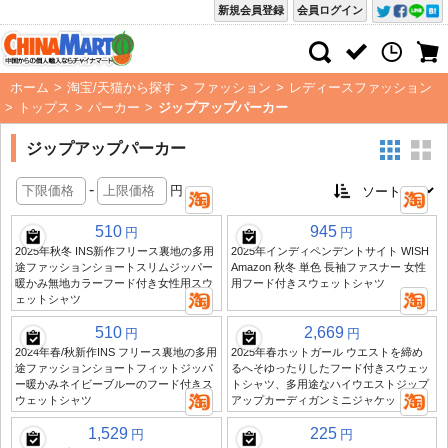
新規会員登録
会員ログイン
ホーム
>
淘宝/天猫から探す
>
ファッション
>
レディースファッション
>
トップス
>
パーカー
>
ジップアップパーカー
ジップアップパーカー
-
円
510
945
円
円
2025年秋冬 INS新作フリース裏地の多用
2025年インディペンデントサイト WISH
途ファッションショートスリムジッパー
Amazon 秋冬 単色 長袖ファスナー 女性
暖かみ無地カラーフード付き女性用スウ
用フード付きスウェットシャツ
ェットシャツ
510
2,669
円
円
2024年春/秋新作INS フリース裏地の多用
2025年春ホットガール ウエストを締め
途ファッションショートフィットジッパ
るへそゆったりしたフード付きスウェッ
ー暖かみネイビーブルーのフード付きス
トシャツ、多用途なハイウエストジップ
ウェットシャツ
アップカーディガンミニジャケット
1,529
225
円
円