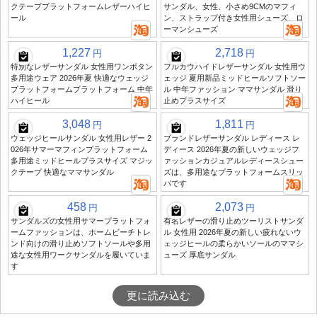
クテーププラットフォームレザーハイヒ
サンダル、女性、小さめ9CMのマフィ
ール
ン、ストラップ付き女性用シューズ、ロ
ーマンシューズ
1,227
2,718
円
円
特別なレザーサンダル 女性用ワンボタン
フルカウハイドレザーサンダル 女性用ウ
多用途ウェア 2026年夏 快適なウェッジ
ェッジ 夏用新品ミッドヒールソフトソー
プラットフォームプラットフォーム 中年
ル 中年ファッション ママサンダル 滑り
ハイヒール
止めプラスサイズ
3,048
1,811
円
円
ウェッジヒールサンダル 女性用レザー 2
ブランドレザーサンダル レディース レ
026年サマーマフィンプラットフォーム
ディース 2026年夏の新しいウェッジフ
多用途ミッドヒールプラスサイズ マジッ
ァッションカジュアルレディースシュー
クテープ 快適なママサンダル
ズは、多用途なプラットフォームスリッ
パです
458
2,073
円
円
サンダルズの女性用サマープラットフォ
有名レザーの滑り止めツーリストサンダ
ームファッションは、ホームビーチトレ
ル 女性用 2026年夏の新しい疲れないウ
ンド向けの滑り止めソフトソールや多用
ェッジヒールの柔らかいソールのママシ
途な女性用ワークサンダルを履いていま
ューズ 厚底サンダル
す
更に読み込む