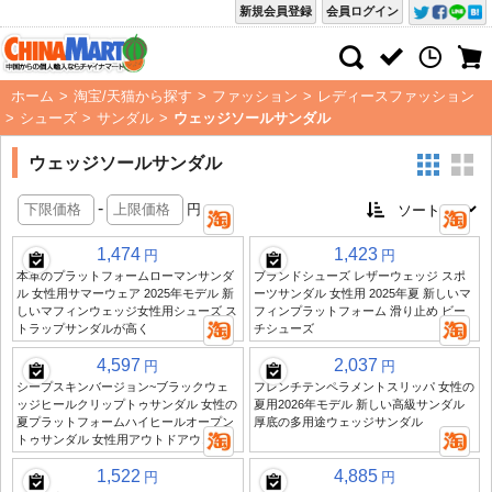
新規会員登録
会員ログイン
ホーム
>
淘宝/天猫から探す
>
ファッション
>
レディースファッション
>
シューズ
>
サンダル
>
ウェッジソールサンダル
ウェッジソールサンダル
-
円
1,474
1,423
円
円
本革のプラットフォームローマンサンダ
ブランドシューズ レザーウェッジ スポ
ル 女性用サマーウェア 2025年モデル 新
ーツサンダル 女性用 2025年夏 新しいマ
しいマフィンウェッジ女性用シューズ ス
フィンプラットフォーム 滑り止め ビー
トラップサンダルが高く
チシューズ
4,597
2,037
円
円
シープスキンバージョン~ブラックウェ
フレンチテンペラメントスリッパ 女性の
ッジヒールクリップトゥサンダル 女性の
夏用2026年モデル 新しい高級サンダル
夏プラットフォームハイヒールオープン
厚底の多用途ウェッジサンダル
トゥサンダル 女性用アウトドアウェア
1,522
4,885
円
円