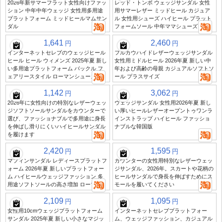
2026年新サマーフラット女性向けファッ
レッド・トンボ ウェッジサンダル 女性
ション 中年中年ウェッジ 女性用多用途
用サマーレザー ミッドヒール カジュア
プラットフォーム ミッドヒールマムサン
ル 女性用シューズ ハイヒール プラット
ダル
フォームソール 中年ママシューズ
1,641
2,460
円
円
インターネットセレブのウェッジヒール
フルカウハイドレザーウェッジサンダル
ヒール ヒール ウィメンズ 2025年夏 新し
女性用ミドルヒール 2026年夏 新しい中
い多用途プラットフォーム バックル フ
年および高齢の母親 カジュアルソフトソ
ェアリースタイル ローマンシューズ
ール プラスサイズ
1,142
3,062
円
円
2026年に女性向けの特別なレザーウェッ
ウェッジサンダル 女性用2026年夏 新し
ジソフトソールサンダルをカウンターで
い厚いヒールレザーオープントゥワンラ
選び、ファッショナブルで多用途に身長
インストラップ ハイヒール ファッショ
を伸ばし滑りにくいハイヒールサンダル
ナブルな韓国版
を履けます
2,420
1,595
円
円
マフィンサンダル レディースプラットフ
カウンターの女性用特別なレザーウェッ
ォーム 2026年夏 新しいプラットフォー
ジサンダル、2026年。スカートや花柄の
ム ハイヒールウェッジファッション 多
ヒールサンダルで身長を伸ばすためにス
用途ソフトソールの高さ増加 ローマ
モールを履いてください
2,109
1,095
円
円
女性用10cmウェッジプラットフォーム
インターネットセレブプラットフォー
サンダル 2025年夏 新しい小さなマジッ
ム、ウェッジファッション、カジュアル