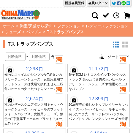
新規会員登録
会員ログイン
ホーム
>
淘宝/天猫から探す
>
ファッション
>
レディースファッション
>
シューズ
>
パンプス
>
Tストラップパンプス
Tストラップパンプス
-
円
2,298
11,172
円
円
知的なスタイルのシンプルなTボタンの
餃子 5CM レトロスタイル Tバックルス
メリージェーンシューズ、女性用夏用フ
トラップ 尖ったつま先の太いヒール メ
ラットシューズは快適で疲れません。四
アリージェーンシューズ 女性用のニッチ
角いヒールの尖ったつま先シューズです
なパンプス
2,674
12,899
円
円
秋のレザースクエアダンス用キャットウ
2026年春の新しいトップレイヤーカウハ
ォークシューズ、ハイヒールのプラット
イド スーパーハイヒール、厚手ヒール、
フォームパンプス、女性用シューズ、銀
尖ったつま先、リベットのTバックル、
色のT字型厚手ヒールのプラットフォー
パンプトップのシングルシューズ 女性用
ムTバック