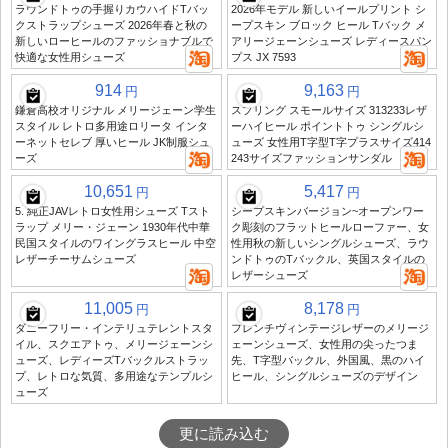
ラウンドトゥの手握りカウハイドTバッ
2026年モデル 新しいイールプリント シ
クストラップシューズ 2026年春と秋の
ープスキン ブロック ヒール Tバック メ
新しいローヒールのファッショナブルで
アリージェーンシューズ レディースパン
快適な女性用シューズ
プス JX 7593
914
9,163
円
円
鎌倉高校オリジナル メリージェーン学生
スプリング スモールサイズ 313233レザ
スタイル レトロ多用途ロリータ インタ
ーハイヒール ポイントトゥ シングルシ
ーネットセレブ 厚いヒール JK制服シュ
ューズ 女性用T字型T字プラスサイズ414
ーズ
243サイズファッションサンダル
10,651
5,417
円
円
5. 純正JAVレトロ女性用シューズ Tスト
シープスキンバージョン~オープンワー
ラップ メリー・ジェーン 1930年代中華
ク彫刻のフラットヒールローファー、女
民国スタイルのワイングラスヒール 中空
性用秋の新しいシングルシューズ、ラウ
レザーチーサムシューズ
ンドトゥのTバックル、英国スタイルの
レザーシューズ
11,005
8,178
円
円
ダニーフリー・インテリュテレントスタ
フレンチヴィンテージレザーのメリージ
イル、スクエアトゥ、メリージェーンシ
ェーンシューズ、女性用の尖ったつま
ューズ、レディーズTバックルストラッ
先、T字型バックル、外国風、黒のハイ
プ、レトロな気質、多用途なテンプルシ
ヒール、シングルシューズのデザイン
ューズ
更に読み込む