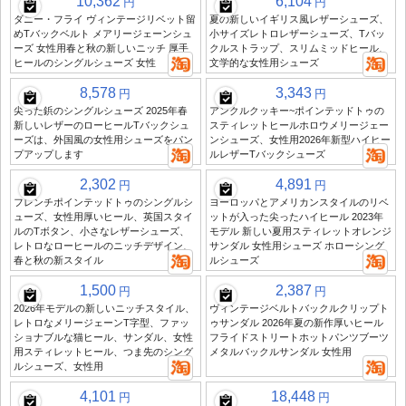
10,362
6,104
円
円
ダニー・フライ ヴィンテージリベット留
夏の新しいイギリス風レザーシューズ、
めTバックベルト メアリージェーンシュ
小サイズレトロレザーシューズ、Tバッ
ーズ 女性用春と秋の新しいニッチ 厚手
クルストラップ、スリムミッドヒール、
ヒールのシングルシューズ 女性
文学的な女性用シューズ
8,578
3,343
円
円
尖った鋲のシングルシューズ 2025年春
アンクルクッキー~ポインテッドトゥの
新しいレザーのローヒールTバックシュ
スティレットヒールホロウメリージェー
ーズは、外国風の女性用シューズをパン
ンシューズ、女性用2026年新型ハイヒー
プアップします
ルレザーTバックシューズ
2,302
4,891
円
円
フレンチポインテッドトゥのシングルシ
ヨーロッパとアメリカンスタイルのリベ
ューズ、女性用厚いヒール、英国スタイ
ットが入った尖ったハイヒール 2023年
ルのTボタン、小さなレザーシューズ、
モデル 新しい夏用スティレットオレンジ
レトロなローヒールのニッチデザイン、
サンダル 女性用シューズ ホローシング
春と秋の新スタイル
ルシューズ
1,500
2,387
円
円
2026年モデルの新しいニッチスタイル、
ヴィンテージベルトバックルクリップト
レトロなメリージェーンT字型、ファッ
ゥサンダル 2026年夏の新作厚いヒール
ショナブルな猫ヒール、サンダル、女性
フライドストリートホットパンツブーツ
用スティレットヒール、つま先のシング
メタルバックルサンダル 女性用
ルシューズ、女性用
4,101
18,448
円
円