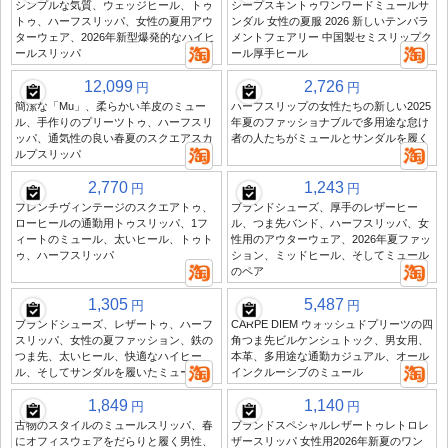
シンプルな気質、ウェッジヒール、トゥ
シープスキントゥワンワードミュールサ
トゥ、ハーフスリッパ、女性の夏用アウ
ンダル 女性の夏服 2026 新しいテンパラ
ターウェア、2026年新型爆発的なハイヒ
メントフェアリー 中国製セミスリップク
ールスリッパ
ール厚手ヒール
12,099
2,726
円
円
簡潔な「Mu」、柔らかい羊皮のミュー
ハーフスリップの女性たちの新しい2025
ル、手作りのプリーツトゥ、ハーフスリ
年夏のファッショナブルで多用途な怠け
ッパ、通気性の良い春夏のスクエアスカ
者の人たちがミュールとサンダルを履く
ルプスリッパ
2,770
1,243
円
円
フレンチヴィンテージのスクエアトゥ、
ブランドシューズ、厚手のレザーヒー
ローヒールの通勤用トゥスリッパ、1フ
ル、つま先バンド、ハーフスリッパ、女
ィートのミュール、太いヒール、トゥト
性用のアウターウェア、2026年夏ファッ
ゥ、ハーフスリッパ
ション、ミッドヒール、そしてミュール
のペア
1,305
5,487
円
円
ブランドシューズ、レザートゥ、ハーフ
CARPE DIEM ウォッシュドプリーツの四
スリッパ、女性の夏ファッション、鉄の
角つま先ビルケンシュトック、男女用、
つま先、太いヒール、快適なハイヒー
本革、多用途な通勤カジュアル、オール
ル、そしてサンダルを履いたミュール
インクルーシブのミュール
1,849
1,140
円
円
古物のスタイルのミュールスリッパ、春
ブランドスペシャルレザートゥレトロレ
にオフィスウェアをだらりと履く男性、
ザースリッパ 女性用2026年新夏のワン