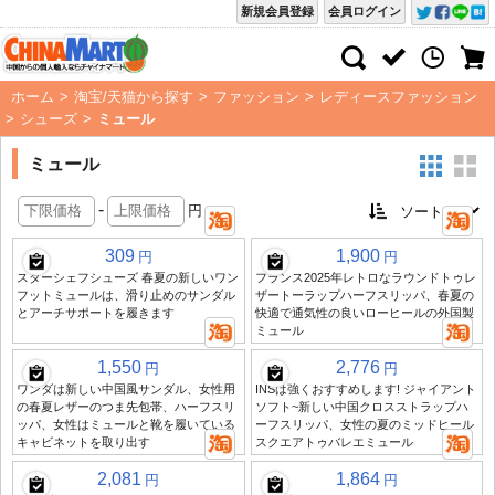
新規会員登録
会員ログイン
ホーム
>
淘宝/天猫から探す
>
ファッション
>
レディースファッション
>
シューズ
>
ミュール
ミュール
-
円
309
1,900
円
円
スターシェフシューズ 春夏の新しいワン
フランス2025年レトロなラウンドトゥレ
フットミュールは、滑り止めのサンダル
ザートーラップハーフスリッパ、春夏の
とアーチサポートを履きます
快適で通気性の良いローヒールの外国製
ミュール
1,550
2,776
円
円
ワンダは新しい中国風サンダル、女性用
INSは強くおすすめします! ジャイアント
の春夏レザーのつま先包帯、ハーフスリ
ソフト~新しい中国クロスストラップハ
ッパ、女性はミュールと靴を履いている
ーフスリッパ、女性の夏のミッドヒール
キャビネットを取り出す
スクエアトゥバレエミュール
2,081
1,864
円
円