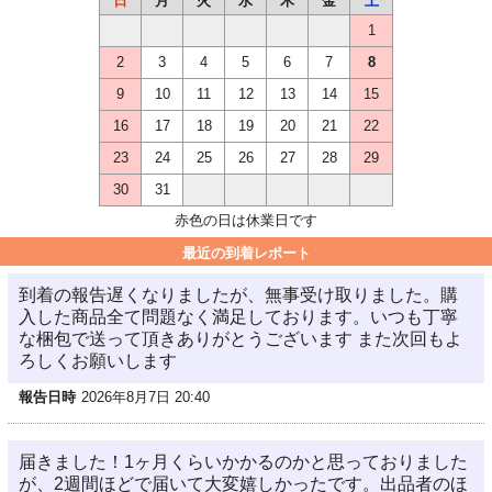
日
月
火
水
木
金
土
1
2
3
4
5
6
7
8
9
10
11
12
13
14
15
16
17
18
19
20
21
22
23
24
25
26
27
28
29
30
31
赤色の日は休業日です
最近の到着レポート
到着の報告遅くなりましたが、無事受け取りました。購
入した商品全て問題なく満足しております。いつも丁寧
な梱包で送って頂きありがとうございます また次回もよ
ろしくお願いします
報告日時
2026年8月7日 20:40
届きました！1ヶ月くらいかかるのかと思っておりました
が、2週間ほどで届いて大変嬉しかったです。出品者のほ