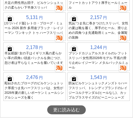
片足の男性用お団子、ビルケンシュトッ
フィートカットアウト厚手ヒールミュー
クの柔らかい下半身スリッパ
ル
5,131
2,157
円
円
[カウハイド版] レトロ・ブローグ・ミュ
気質:つま先に巻きつけたスリッパ、女性
ール 2026 新作 多用途ブラック・レイジ
の夏は靴を履く、厚手のヒール、滑り止
ーマン ワンキック トゥ ハーフスリッパ
めの四角つま先通勤用ミュール、金属製
の装飾
2,178
1,244
円
円
羊皮紙版! 女の子はイギリス風の柔らか
ブランドカジュアルスタイルのレフット
い革の四角い頭皮バックルを身につけ、
スリッパ 女性用2026年モデル 平底の滑
怠け者は平らなミュールを履いています
り止めレイジーマン メタルバックルミュ
ール
2,476
1,543
円
円
彫刻されたブローグのビルケンシュトッ
防臭ビルケンシュトックメンズトゥハー
ク厚底つま先ハーフスリッパは、女性が
フスリッパ、トレンディブランドのレイ
2026年夏の新しいボーケンミュールシン
ジーコルクサンダル(ヒールなし)、カッ
グルシューズを履く
プルプラスサイズのビーニーシューズ
更に読み込む