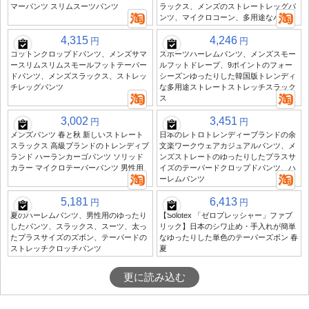
マーパンツ スリムスーツパンツ
ラックス、メンズのストレートレッグパ
ンツ、マイクロコーン、多用途なパンツ
4,315
4,246
円
円
コットンクロップドパンツ、メンズサマ
スポーツハーレムパンツ、メンズスモー
ースリムスリムスモールフットテーパー
ルフットドレープ、9ポイントのフォー
ドパンツ、メンズスラックス、ストレッ
シーズンゆったりした韓国版トレンディ
チレッグパンツ
な多用途ストレートストレッチスラック
ス
3,002
3,451
円
円
メンズパンツ 春と秋 新しいストレート
日本のレトロトレンディーブランドの余
スラックス 高級ブランドのトレンディブ
文楽ワークウェアカジュアルパンツ、メ
ランド ハーランカーゴパンツ ソリッド
ンズストレートのゆったりしたプラスサ
カラー マイクロテーパーパンツ 男性用
イズのテーパードクロップドパンツ、ハ
ーレムパンツ
5,181
6,413
円
円
夏のハーレムパンツ、男性用のゆったり
【Solotex 「ゼロプレッシャー」ファブ
したパンツ、スラックス、スーツ、太っ
リック】日本のシワ止め・手入れが簡単
たプラスサイズのズボン、テーパードの
なゆったりした単色のテーパーズボン 春
ストレッチクロッチパンツ
夏
更に読み込む