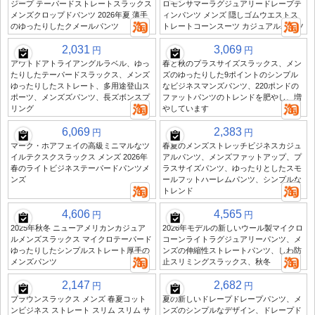
ジープ テーパードストレートスラックス
ロモンサマーラグジュアリードレープテ
メンズクロップドパンツ 2026年夏 薄手
ィンパンツ メンズ 隠しゴムウエストス
のゆったりしたクメールパンツ
トレートコーンスーツ カジュアルパンツ
2,031
3,069
円
円
アウトドアトライアングルラベル、ゆっ
春と秋のプラスサイズスラックス、メン
たりしたテーパードスラックス、メンズ
ズのゆったりした9ポイントのシンプル
ゆったりしたストレート、多用途登山ス
なビジネスマンズパンツ、220ポンドの
ポーツ、メンズズパンツ、長ズボンスプ
ファットパンツのトレンドを肥やし、増
リング
やしています
6,069
2,383
円
円
マーク・ホアフェイの高級ミニマルなツ
春夏のメンズストレッチビジネスカジュ
イルテクスクスラックス メンズ 2026年
アルパンツ、メンズファットアップ、プ
春のライトビジネステーパードパンツメ
ラスサイズパンツ、ゆったりとしたスモ
ンズ
ールフットハーレムパンツ、シンプルな
トレンド
4,606
4,565
円
円
2025年秋冬 ニューアメリカンカジュア
2026年モデルの新しいウール製マイクロ
ルメンズスラックス マイクロテーパード
コーンライトラグジュアリーパンツ、メ
ゆったりしたシンプルストレート厚手の
ンズの伸縮性ストレートパンツ、しわ防
メンズパンツ
止スリミングスラックス、秋冬
2,147
2,682
円
円
ブラウンスラックス メンズ 春夏コット
夏の新しいドレープドレープパンツ、メ
ンビジネス ストレート スリム スリム サ
ンズのシンプルなデザイン、ドレープド