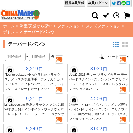
新規会員登録
会員ログイン
ホーム
>
淘宝/天猫から探す
>
ファッション
>
メンズファッション
>
ボトムス
>
テーパードパンツ
テーパードパンツ
-
円
8,219
3,039
円
円
IT:Chocoolateのゆったりしたスラック
LUUD 2026 サマー ソリッドカラー テー
ス、メンズの春夏薄手、アメリカンカジ
パード 9ポイントズボン メンズ ブリティ
ュアルクロップドパンツ、テーパードパ
ッシュアイアンフリー スリムレッグパン
ンツ、ストレートカットアウト
ツ カジュアルパンツ
9,211
4,206
円
円
i.t: Chocoolate 春夏スラックス メンズ 20
ショートクロップドパンツ、メンズ春秋
26年多目的ナインポイントワークウェア
9ポイント8ポイントズボン、スリムフィ
トレンド ストレートテーパード長パンツ
ット、細めの脚、短いストレッチ7ポイ
ントカジュアルパンツ
5,249
3,002
円
円