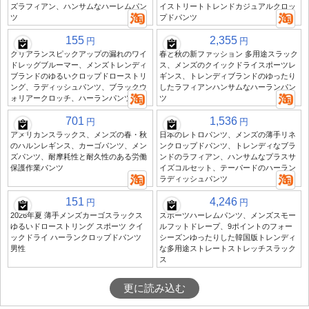
ズラフィアン、ハンサムなハーレムパン
イストリートトレンドカジュアルクロッ
ツ
プドパンツ
155
2,355
円
円
クリアランスピックアップの漏れのワイ
春と秋の新ファッション 多用途スラック
ドレッグブルーマー、メンズトレンディ
ス、メンズのクイックドライスポーツレ
ブランドのゆるいクロップドローストリ
ギンス、トレンディブランドのゆったり
ング、ラディッシュパンツ、ブラックウ
したラフィアンハンサムなハーランパン
ォリアークロッチ、ハーランパンツ
ツ
701
1,536
円
円
アメリカンスラックス、メンズの春・秋
日本のレトロパンツ、メンズの薄手リネ
のハルンレギンス、カーゴパンツ、メン
ンクロップドパンツ、トレンディなブラ
ズパンツ、耐摩耗性と耐久性のある労働
ンドのラフィアン、ハンサムなプラスサ
保護作業パンツ
イズコルセット、テーパードのハーラン
ラディッシュパンツ
151
4,246
円
円
2026年夏 薄手メンズカーゴスラックス
スポーツハーレムパンツ、メンズスモー
ゆるいドローストリング スポーツ クイ
ルフットドレープ、9ポイントのフォー
ックドライ ハーランクロップドパンツ
シーズンゆったりした韓国版トレンディ
男性
な多用途ストレートストレッチスラック
ス
更に読み込む