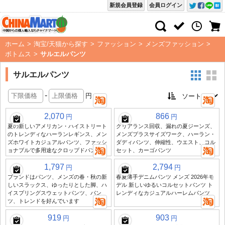
新規会員登録
会員ログイン
ホーム
>
淘宝/天猫から探す
>
ファッション
>
メンズファッション
>
ボトムス
>
サルエルパンツ
サルエルパンツ
-
円
2,070
866
円
円
夏の新しいアメリカン・ハイストリート
クリアランス回収、漏れの夏ジーンズ、
のトレンディなハーランレギンス、メン
メンズプラスサイズワーク、ハーラン・
ズホワイトカジュアルパンツ、ファッシ
ダディパンツ、伸縮性、ウエスト、コル
ョナブルで多用途なクロップドパンツ
セット、カーゴパンツ
1,797
2,794
円
円
ブランドはパンツ、メンズの春・秋の新
春夏薄手デニムパンツ メンズ 2026年モ
しいスラックス、ゆったりとした脚、ハ
デル 新しいゆるいコルセットパンツ ト
イスプリングスウェットパンツ、パン
レンディなカジュアルハーレムパンツ
ツ、トレンドを好んでいます
919
903
円
円