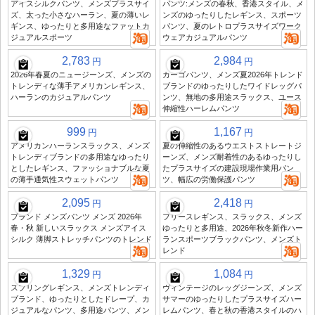
アイスシルクパンツ、メンズプラスサイ
パンツ:メンズの春秋、香港スタイル、メ
ズ、太った小さなハーラン、夏の薄いレ
ンズのゆったりしたレギンス、スポーツ
ギンス、ゆったりと多用途なファットカ
パンツ、夏のレトロプラスサイズワーク
ジュアルスポーツ
ウェアカジュアルパンツ
2,783
2,984
円
円
2026年春夏のニュージーンズ、メンズの
カーゴパンツ、メンズ夏2026年トレンド
トレンディな薄手アメリカンレギンス、
ブランドのゆったりしたワイドレッグパ
ハーランのカジュアルパンツ
ンツ、無地の多用途スラックス、ユース
伸縮性ハーレムパンツ
999
1,167
円
円
アメリカンハーランスラックス、メンズ
夏の伸縮性のあるウエストストレートジ
トレンディブランドの多用途なゆったり
ーンズ、メンズ耐着性のあるゆったりし
としたレギンス、ファッショナブルな夏
たプラスサイズの建設現場作業用パン
の薄手通気性スウェットパンツ
ツ、幅広の労働保護パンツ
2,095
2,418
円
円
ブランド メンズパンツ メンズ 2026年
フリースレギンス、スラックス、メンズ
春・秋 新しいスラックス メンズアイス
ゆったりと多用途、2026年秋冬新作ハー
シルク 薄脚ストレッチパンツのトレンド
ランスポーツブラックパンツ、メンズト
レンド
1,329
1,084
円
円
スプリングレギンス、メンズトレンディ
ヴィンテージのレッグジーンズ、メンズ
ブランド、ゆったりとしたドレープ、カ
サマーのゆったりしたプラスサイズハー
ジュアルなパンツ、多用途パンツ、メン
レムパンツ、春と秋の香港スタイルのハ