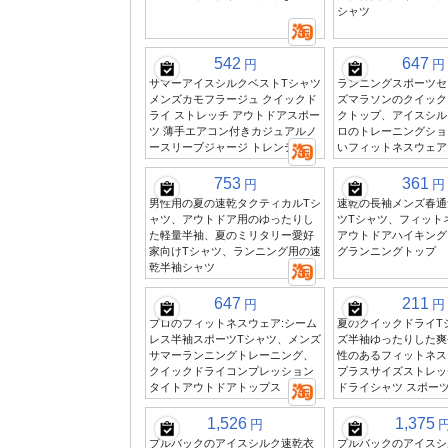
シャツ
542
647
円
円
サマーアイスシルクベストTシャツ
ランニングスポーツセ
メンズカモフラージュ クイックド
ズマラソンのクイック
ライ ストレッチ アウトドアスポー
クトップ、アイスシル
ツ 薄手エアコン付きカジュアルノ
ロのトレーニングショ
ースリーブジャージ トレンディ
いフィットネスウェア
753
361
円
円
男性用の夏の速乾タクティカルTシ
速乾の長袖メンズ春通
ャツ、アウトドア用のゆったりし
ツTシャツ、フィット
た軽量半袖、夏のミリタリー愛好
アウトドアハイキング
家向けTシャツ、ランニング用の速
グランニングトップ
乾半袖シャツ
647
211
円
円
プロのフィットネスウェア:シーム
夏のクイックドライT
レス半袖スポーツTシャツ、メンズ
ズ半袖ゆったりした爽
サマーランニングトレーニング、
性のあるフィットネス
クイックドライコンプレッション
プラスサイズストレッ
タイトアウトドアトップス
ドライシャツ スポー
1,526
1,375
円
プルバックのアイスシルク速乾衣
プルバックのアイスシ