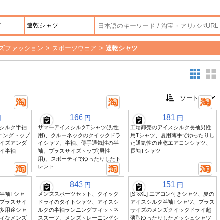
ズファッション
>
スポーツウェア
>
速乾シャツ
166
181
円
円
円
シルク半袖
サマーアイスシルクTシャツ(男性
工場卸売のアイスシルク長袖男性
ニングトップ
用)、クルーネックのクイックドラ
用Tシャツ、夏用薄手でゆったりし
イズアンダ
イシャツ、半袖、薄手通気性の半
た通気性の速乾エアコンシャツ、
イ半袖
袖、プラスサイズトップ(男性
長袖Tシャツ
用)、スポーティでゆったりしたト
レンド
843
151
円
円
半袖Tシャ
メンズスポーツセット、クイック
[S-8XL] エアコン付きシャツ、夏の
プラスサイ
ドライのタイトシャツ、アイスシ
アイスシルク半袖Tシャツ、プラス
多用途シャ
ルクの半袖ランニングフィットネ
サイズのメンズクイックドライ超
ィなメンズT
ススーツ、メンズトレーニングシ
薄型ゆったりしたメッシュシャツ