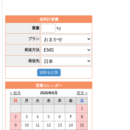
送料計算機
kg
重量
プラン
発送方法
発送先
営業カレンダー
< 前月
2026年8月
翌月 >
日
月
火
水
木
金
土
1
2
3
4
5
6
7
8
9
10
11
12
13
14
15