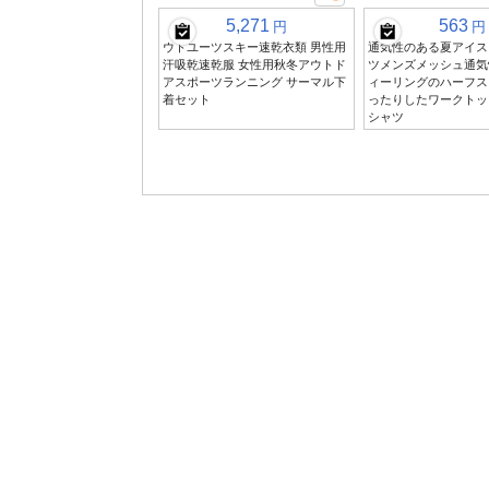
5,271
563
円
円
ウトユーツスキー速乾衣類 男性用
通気性のある夏アイス
汗吸乾速乾服 女性用秋冬アウトド
ツメンズメッシュ通気
アスポーツランニング サーマル下
ィーリングのハーフス
着セット
ったりしたワークトッ
シャツ