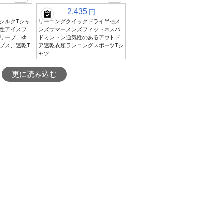
2,435
円
シルクTシャ
リーニングクイックドライ半袖メ
性アイスフ
ンズサマーメンズフィットネスバ
リーブ、ゆ
ドミントン通気性のあるアウトド
プス、速乾T
ア速乾衣類ランニングスポーツTシ
ャツ
更に読み込む