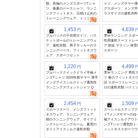
類、長袖のメンズスポーツTシャ
ャツ、メンズサマー薄
ツ、春夏のベースシャツ、ランニ
グスポーツ、メンズ半
ングフィットネス、日焼け止めの
ラスサイズの速乾衣料
トレーニングウェア、トップス
1,453
4,639
円
プルバックの子供用タイツ、バス
李寧ランニング スポー
ケットボールのトレーニングウェ
性用速乾スーツ トレ
ア、速乾衣類、男子サッカーのラ
ア 朝走 マラソン 体育
ンニングベース、フィットネスウ
スポーツ
ェア、スポーツセット
1,220
4,499
円
プルバッククイックドライ半袖メ
李寧ランニング 男性
ンズTシャツ 2026年新サマー 薄手
ツ 春のフィットネスウ
メンズアイスシルクトップ通気性
試 スポーツトレーニン
ランニングスウェットシャツ Q
ロの速乾衣類 バドミ
2,454
1,509
円
スポーツスーツ、メンズフィット
スペシャルステップク
ネスウェア、ランニングウェア、
イTメンズサマーのゆ
朝のランニングウェア、サイクリ
袖アイスシルクアウト
ングトレーニングルーム、夏用の
ングTシャツ通気性ト
タイトアイスシルク速乾衣類
ィットネススポーツウ