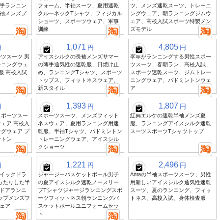
手ランニン
フォーム、半袖スーツ、夏用速乾
ツ、メンズ速乾スーツ、トレーニ
袖メンズプ
クルーネックTシャツ、フィジカル
ングウェア、朝ランニングジムウ
ショーツ、スポーツウェア、軍事
ェア、高校入試スポーツ特製メン
訓練
ズモデル
1,071
4,805
円
円
円
ツスーツ 男
アイスシルクの長袖メンズサマー
李寧がランニングする男性スポー
ーニングウェ
の薄手通気性の速乾服、日焼け止
ツスーツ、春朝ラン、高校入試、
服 高校入試
め、ランニングTシャツ、スポーツ
スポーツ速乾スーツ、ジムトレー
トップス、フィットネスウェア、
ニングウェア、バドミントンウェ
新スタイル
ア
1,393
1,807
円
円
円
スポーツスー
スポーツスーツ、メンズフィット
紅興エルケの速乾半袖メンズ夏
ェア 高校入
ネスウェア、夏用ランニング用速
服、ランニングアイスシルク速乾
グウェア プ
乾服、半袖Tシャツ、バドミントン
スーツスポーツTシャツトップ
ントン
トレーニングウェア、アイスシル
クショーツ
1,221
2,496
円
円
円
イックドラ
ジャージーバスケットボール男子
Antaの半袖スポーツスーツ、男性
ったりした半
の夏アイスシルク速乾ノースリー
用新しいアイスシルク通気性速乾
ドアランニ
ブTシャツジャージランニングスポ
スーツ、夏のランニング、フィッ
ップメンズフ
ーツフィットネス朝ランニングバ
トネス、高校入試、身体検査服
ェア
スケットボールユニフォームセッ
ト