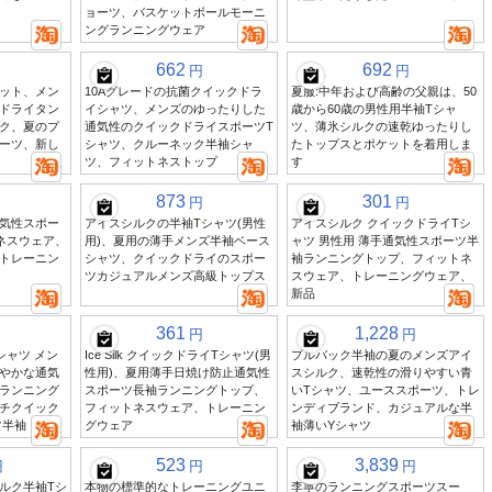
ョーツ、バスケットボールモーニ
ングランニングウェア
662
692
円
円
ット、メン
10Aグレードの抗菌クイックドラ
夏服:中年および高齢の父親は、50
ドライタン
イシャツ、メンズのゆったりした
歳から60歳の男性用半袖Tシャ
ク、夏のプ
通気性のクイックドライスポーツT
ツ、薄氷シルクの速乾ゆったりし
ーツ、新し
シャツ、クルーネック半袖シャ
たトップスとポケットを着用しま
ツ、フィットネストップ
す
873
301
円
円
気性スポー
アイスシルクの半袖Tシャツ(男性
アイスシルク クイックドライTシ
ネスウェア、
用)、夏用の薄手メンズ半袖ベース
ャツ 男性用 薄手通気性スポーツ半
トレーニン
シャツ、クイックドライのスポー
袖ランニングトップ、フィットネ
ツカジュアルメンズ高級トップス
スウェア、トレーニングウェア、
新品
361
1,228
円
円
シャツ メン
Ice Silk クイックドライTシャツ(男
プルバック半袖の夏のメンズアイ
やかな通気
性用)、夏用薄手日焼け防止通気性
スシルク、速乾性の滑りやすい青
ランニング
スポーツ長袖ランニングトップ、
いTシャツ、ユーススポーツ、トレ
チクイック
フィットネスウェア、トレーニン
ンディブランド、カジュアルな半
ツ半袖
グウェア
袖薄いYシャツ
523
3,839
円
円
円
ルク半袖Tシ
本物の標準的なトレーニングユニ
李寧のランニングスポーツスー