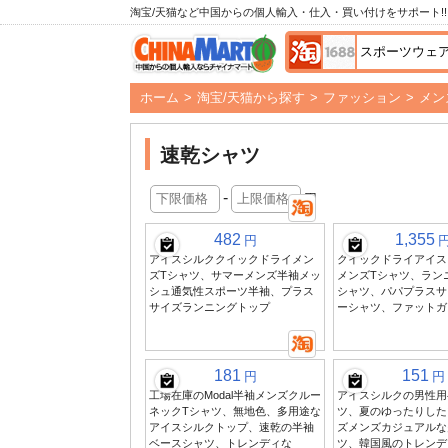
淘宝/天猫など中国からの個人輸入・仕入・買い付けをサポート!!
ホーム
>
淘宝/天猫から探す
>
ファッション
>
メン
速乾シャツ
-
円
482
1,355
円
アイスシルククイックドライメン
クイックドライアイス
ズTシャツ、サマーメンズ半袖メッ
メンズTシャツ、ラン
シュ通気性スポーツ半袖、プラス
シャツ、パパプラスサ
サイズランニングトップ
ーシャツ、ファットガ
181
151
円
円
工場在庫のModal半袖メンズクルー
アイスシルクの男性用
ネックTシャツ、無地色、多用途な
ツ、夏のゆったりした
アイスシルクトップ、速乾の半袖
ズメンズカジュアルな
ベースシャツ、トレンディな
ツ、韓国風のトレンデ