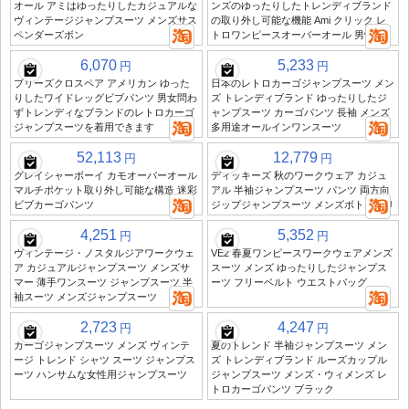
オール アミはゆったりしたカジュアルな
ンズのゆったりしたトレンディブランド
ヴィンテージジャンプスーツ メンズサス
の取り外し可能な機能 Ami クリック レ
ペンダーズボン
トロワンピースオーバーオール 男性用
6,070
5,233
円
円
ブリーズクロスペア アメリカン ゆった
日本のレトロカーゴジャンプスーツ メン
りしたワイドレッグビブパンツ 男女問わ
ズ トレンディブランド ゆったりしたジ
ずトレンディなブランドのレトロカーゴ
ャンプスーツ カーゴパンツ 長袖 メンズ
ジャンプスーツを着用できます
多用途オールインワンスーツ
52,113
12,779
円
円
グレイシャーボーイ カモオーバーオール
ディッキーズ 秋のワークウェア カジュ
マルチポケット取り外し可能な構造 迷彩
アル 半袖ジャンプスーツ パンツ 両方向
ビブカーゴパンツ
ジップジャンプスーツ メンズボトムズ J
4,251
5,352
円
円
ヴィンテージ・ノスタルジアワークウェ
VE2 春夏ワンピースワークウェアメンズ
ア カジュアルジャンプスーツ メンズサ
スーツ メンズ ゆったりしたジャンプス
マー 薄手ワンスーツ ジャンプスーツ 半
ーツ フリーベルト ウエストバッグ
袖スーツ メンズジャンプスーツ
2,723
4,247
円
円
カーゴジャンプスーツ メンズ ヴィンテ
夏のトレンド 半袖ジャンプスーツ メン
ージ トレンド シャツ スーツ ジャンプス
ズ トレンディブランド ルーズカップル
ーツ ハンサムな女性用ジャンプスーツ
ジャンプスーツ メンズ・ウィメンズ レ
トロカーゴパンツ ブラック