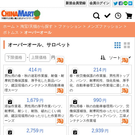
新規会員登録
会員ログイン
ホーム
>
淘宝/天猫から探す
>
ファッション
>
メンズファッション
>
ボトムス
>
オーバーオール
オーバーオール、サロペット
-
円
414
214
円
円
男性用の春・秋の迷彩作業服、耐傷・耐
春・秋労働保護の作業服、男性用トップ
摩耗労働保護服、厚手化した新品パン
ス、パンツ、耐摩耗性、強化長袖、厚手
ツ、建設現場のメンテナンス用自動車修
化、自動車修理工場や作業場に適したも
理スーツ
の
1,679
990
円
円
溶接作業着、男性用の厚手作業パンツ、
男性用春・秋の自動車修理用パンツ、労
耐摩耗、耐シミ、耐熱、破れにくい純
働保護補強、耐摩耗性ゆったりした作業
綿、建設現場用のゆったりした作業用ジ
用パンツ、ワークウェアパンツ、工場メ
ーンズ
ンテナンス作業場
2,759
2,939
円
円