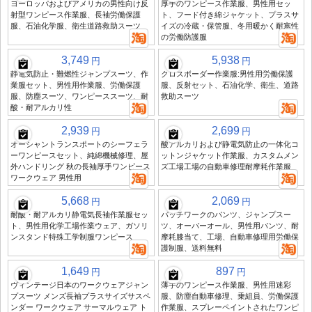
ヨーロッパおよびアメリカの男性向け反
厚手のワンピース作業服、男性用セッ
射型ワンピース作業服、長袖労働保護
ト、フード付き綿ジャケット、プラスサ
服、石油化学服、衛生道路救助スーツ
イズの冷蔵・保管服、冬用暖かく耐寒性
の労働防護服
3,749
5,938
円
円
静電気防止・難燃性ジャンプスーツ、作
クロスボーダー作業服:男性用労働保護
業服セット、男性用作業服、労働保護
服、反射セット、石油化学、衛生、道路
服、防塵スーツ、ワンピーススーツ、耐
救助スーツ
酸・耐アルカリ性
2,939
2,699
円
円
オーシャントランスポートのシーフェラ
酸アルカリおよび静電気防止の一体化コ
ーワンピースセット、純綿機械修理、屋
ットンジャケット作業服、カスタムメン
外ハンドリング 秋の長袖厚手ワンピース
ズ工場工場の自動車修理耐摩耗作業服
ワークウェア 男性用
5,668
2,069
円
円
耐酸・耐アルカリ静電気長袖作業服セッ
パッチワークのパンツ、ジャンプスー
ト、男性用化学工場作業ウェア、ガソリ
ツ、オーバーオール、男性用パンツ、耐
ンスタンド特殊工学制服ワンピース
摩耗膝当て、工場、自動車修理用労働保
護制服、送料無料
1,649
897
円
円
ヴィンテージ日本のワークウェアジャン
薄手のワンピース作業服、男性用迷彩
プスーツ メンズ長袖プラスサイズサスペ
服、防塵自動車修理、乗組員、労働保護
ンダー ワークウェア サーマルウェア ト
作業服、スプレーペイントされたワンピ