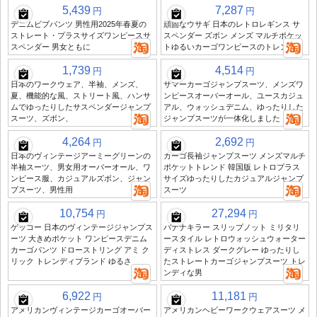
5,439
7,287
円
円
デニムビブパンツ 男性用2025年春夏の
頑固なウサギ 日本のレトロレギンス サ
ストレート・プラスサイズワンピースサ
スペンダー ズボン メンズ マルチポケッ
スペンダー 男女ともに
トゆるいカーゴワンピースのトレンド
1,739
4,514
円
円
日本のワークウェア、半袖、メンズ、
サマーカーゴジャンプスーツ、メンズワ
夏、機能的な風、ストリート風、ハンサ
ンピースオーバーオール、ユースカジュ
ムでゆったりしたサスペンダージャンプ
アル、ウォッシュデニム、ゆったりした
スーツ、ズボン、
ジャンプスーツが一体化しました
4,264
2,692
円
円
日本のヴィンテージアーミーグリーンの
カーゴ長袖ジャンプスーツ メンズマルチ
半袖スーツ、男女用オーバーオール、ワ
ポケットトレンド 韓国版 レトロプラス
ンピース服、カジュアルズボン、ジャン
サイズゆったりしたカジュアルジャンプ
プスーツ、男性用
スーツ
10,754
27,294
円
円
ゲッコー 日本のヴィンテージジャンプス
バナナキラー スリップノット ミリタリ
ーツ 大きめポケット ワンピースデニム
ースタイル レトロウォッシュウォーター
カーゴパンツ ドローストリング アミ ク
ディストレス ダークグレー ゆったりし
リック トレンディブランド ゆるさ
たストレートカーゴジャンプスーツ トレ
ンディな男
6,922
11,181
円
円
アメリカンヴィンテージカーゴオーバー
アメリカンヘビーワークウェアスーツ メ