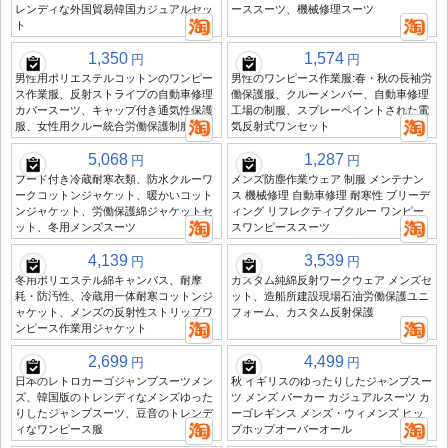
レンディな外国貿易韓国カジュアルセッ
ーススーツ、機械修理スーツ
ト
1,350
1,574
円
円
男性用ポリエステルコットンのワンピー
男性のワンピース作業服:春・秋の長袖労
ス作業服、反射ストライプの自動車修理
働保護服、クルーメンバー、自動車修理
カバースーツ、キャップ付き通気性保護
工場の制服、スプレーペイントされた電
服、女性用クルー統合労働保護制服
気反射式ワンセット
5,068
1,287
円
円
フード付き冷蔵耐寒衣類、防水クルーワ
メンズ防塵作業ウェア 制服 メンテナン
ークコットンジャケット、暖かいコット
ス 機械修理 自動車修理 耐寒性 ブリーデ
ンジャケット、労働保護綿ジャケットセ
ィング リフレクティブクルー ワンピー
ット、冬用メンズスーツ
スワンピーススーツ
4,139
3,539
円
円
冬用ポリエステル綿キャンバス、耐摩
カスタム純綿反射ワークウェア メンズセ
耗・防汚性、冷蔵用一体耐寒コットンジ
ット、造船所建設現場石油労働保護ユニ
ャケット、メンズの反射性ストリップワ
フォーム、カスタム反射保護
ンピース作業用ジャケット
2,699
4,499
円
円
日本のレトロカーゴジャンプスーツメン
秋 イギリスのゆったりしたジャンプスー
ズ、韓国版のトレンディなメンズゆった
ツ メンズ パーカー カジュアルスーツ カ
りしたジャンプスーツ、豆音のトレンデ
ーゴレギンス メンズ・ウィメンズ ヒッ
ィなワンピース服
プホップオーバーオール