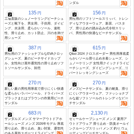
ンダル
135
156
円
円
工場直販のシュノーケリングビーチシュ
男性用のソフトソールスリッパ、トレン
ーズと靴下を、男女用、子供用、ダイビ
ディなアウターウェア、新居、バスタ
ング、水泳用、柔らかいソール、速乾
ブ、滑り止めの踏み込み式冷却スリッ
性、滑り止め、カット防止、川の水遊び
パ、男性用の快適なビーチサンダル
用シューズ
387
615
円
円
男性用のファッショナブルなEVAクロッ
Qiluo 2024 クロスボーダー 男性用厚底柔
グシューズ、夏のビーチサイドカップ
らかいソール滑り止め水着シューズ、シ
ル、女性向け屋外通気性の滑り止めソフ
ュノーケリング 女性用クイックドライビ
トソールサンダル、卸売
ーチシューズ、ダイビングシューズ、リ
バートレッキングシューズ
270
270
円
円
新しい夏の男性用厚底で滑りにくい快適
メンズビーチサンダル、夏の耐臭、滑り
な柔らかいラバーソール、ドライバーズ
にくいアウターウェア、ファッショナブ
ブラックまたはブラウンの作業用ビーチ
ルな超ソフトソールのトレンディなビー
サンダル
チサンダル
683
2,130
円
円
サンダルズ メンズ サマーアウトドアホ
セミールケーブシューズ メンズ 夏用ア
ールシューズ メンズ 2026年モデル 厚底
ウトドアウェア 滑り止め・防臭オールイ
滑り止め、滑り止め、臭い対策、通気性
ンクルーシブスリッパ メンズ 釣り ウェ
のある屋外スポーツドライビング
ーディングビーチサンダル