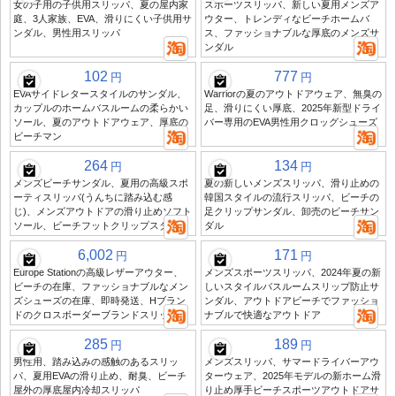
女の子用の子供用スリッパ、夏の屋内家
スポーツスリッパ、新しい夏用メンズア
庭、3人家族、EVA、滑りにくい子供用サ
ウター、トレンディなビーチホームバ
ンダル、男性用スリッパ
ス、ファッショナブルな厚底のメンズサ
ンダル
102
777
円
円
EVAサイドレタースタイルのサンダル、
Warriorの夏のアウトドアウェア、無臭の
カップルのホームバスルームの柔らかい
足、滑りにくい厚底、2025年新型ドライ
ソール、夏のアウトドアウェア、厚底の
バー専用のEVA男性用クロッグシューズ
ビーチマン
264
134
円
円
メンズビーチサンダル、夏用の高級スポ
夏の新しいメンズスリッパ、滑り止めの
ーティスリッパ(うんちに踏み込む感
韓国スタイルの流行スリッパ、ビーチの
じ)、メンズアウトドアの滑り止めソフト
足クリップサンダル、卸売のビーチサン
ソール、ビーチフットクリップスタイル
ダル
6,002
171
円
円
Europe Stationの高級レザーアウター、
メンズスポーツスリッパ、2024年夏の新
ビーチの在庫、ファッショナブルなメン
しいスタイルバスルームスリップ防止サ
ズシューズの在庫、即時発送、Hブラン
ンダル、アウトドアビーチでファッショ
ドのクロスボーダーブランドスリッパ
ナブルで快適なアウトドア
285
189
円
円
男性用、踏み込みの感触のあるスリッ
メンズスリッパ、サマードライバーアウ
パ、夏用EVAの滑り止め、耐臭、ビーチ
ターウェア、2025年モデルの新ホーム滑
屋外の厚底屋内冷却スリッパ
り止め厚手ビーチスポーツアウトドアサ