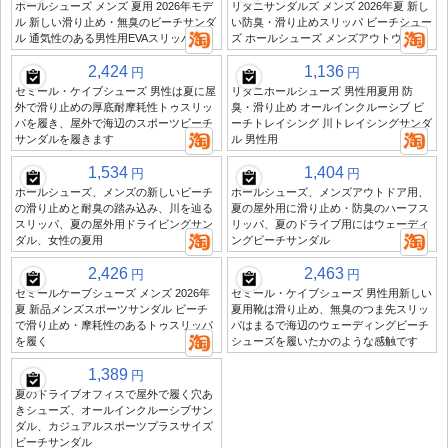
ホールシューズ メンズ 夏用 2026年モデ
リダニサンダルズ メンズ 2026年夏 新し
ル 新しい滑り止め・無臭のビーチサンダ
い防臭・滑り止めスリッパ ビーチシュー
ル 通気性のある男性用EVAスリッパ
ズ ホールシューズ メンズアウトウェア
2,424
1,136
円
円
セミール・ケイブシューズ 男性は夏に屋
リダニホールシューズ 男性用夏用 防
外で滑り止めの厚底耐摩耗性トゥスリッ
臭・滑り止め オールインクルーシブ ビ
パを履き、屋外で海辺のスポーツビーチ
ーチトレイシング 川トレイシングサンダ
サンダルを履きます
ル 男性用
1,534
1,404
円
円
ホールシューズ、メンズの新しいビーチ
ホールシューズ、メンズアウトドア用、
の滑り止めと耐臭の踏み込み、川を辿る
夏の屋外用に滑り止め・防臭のハーフス
スリッパ、夏の屋外用ドライビングサン
リッパ、夏のドライブ用にはウェーディ
ダル、女性の夏用
ングビーチサンダル
2,426
2,463
円
円
セミールケーブシューズ メンズ 2026年
セミール・ケイブシューズ 男性用新しい
夏 新品メンズスポーツサンダル ビーチ
夏用靴は滑り止め、無臭のつま先スリッ
で滑り止め・摩耗性のあるトゥスリッパ
パはまるで海辺のウェーディングビーチ
を履く
シューズを履いたかのような感触です
1,389
円
夏のドライブオフィスで屋外で履く穴あ
きシューズ、オールインクルーシブサン
ダル、カジュアルスポーツプラスサイズ
ビーチサンダル