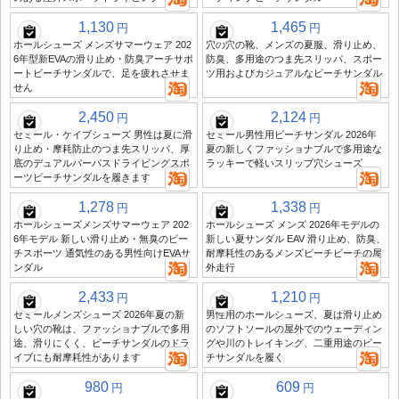
1,130
1,465
円
円
ホールシューズ メンズサマーウェア 202
穴の穴の靴、メンズの夏服、滑り止め、
6年型新EVAの滑り止め・防臭アーチサポ
防臭、多用途のつま先スリッパ、スポー
ートビーチサンダルで、足を疲れさせま
ツ用およびカジュアルなビーチサンダル
せん
2,450
2,124
円
円
セミール・ケイブシューズ 男性は夏に滑
セミール男性用ビーチサンダル 2026年
り止め・摩耗防止のつま先スリッパ、厚
夏の新しくファッショナブルで多用途な
底のデュアルパーパスドライビングスポ
ラッキーで軽いスリップ穴シューズ
ーツビーチサンダルを履きます
1,278
1,338
円
円
ホールシューズメンズサマーウェア 202
ホールシューズ メンズ 2026年モデルの
6年モデル 新しい滑り止め・無臭のビー
新しい夏サンダル EAV 滑り止め、防臭、
チスポーツ 通気性のある男性向けEVAサ
耐摩耗性のあるメンズビーチビーチの屋
ンダル
外走行
2,433
1,210
円
円
セミールメンズシューズ 2026年夏の新
男性用のホールシューズ、夏は滑り止め
しい穴の靴は、ファッショナブルで多用
のソフトソールの屋外でのウェーディン
途、滑りにくく、ビーチサンダルのドラ
グや川のトレイキング、二重用途のビー
イブにも耐摩耗性があります
チサンダルを履く
980
609
円
円