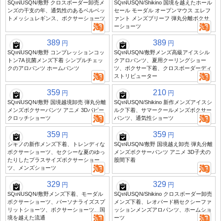
SQINUSQN/敷野 クロスボーダー卸売メ
SQINUSQN/Shikino 国境を越えたホール
ンズの干支の年、通気性のあるベルベッ
セール モーダル オープンマウス エレフ
トメッシュレギンス、ボクサーショーツ
ァント メンズブリーフ 弾丸分離ボクサ
ーショーツ
389
389
円
円
SQINUSQN/敷野 コンプレッションコッ
SQINUSQN/敷野メンズ高級アイスシル
トン7A 抗菌メンズ下着 シンプルチェッ
クアロパンツ、夏用クーリングショー
クのアロパンツ ホームパンツ
ツ、ボクサー下着、クロスボーダーディ
ストリビューター
359
210
円
円
SQINUSQN/敷野 国境越境卸売 弾丸分離
SQINUSQN/Shikino 新作メンズアイスシ
メンズボクサーパンツ アニメ 3Dパピー
ルク下着、サマークールメンズボクサー
クロッチショーツ
パンツ、通気性ショーツ
359
359
円
円
シキノの新作メンズ下着、トレンディな
SQINUSQN/敷野 国境越え卸売 弾丸分離
ボクサーショーツ、セクシーな夏のゆっ
メンズボクサーパンツ アニメ 3D子犬の
たりしたプラスサイズボクサーショー
股間下着
ツ、メンズショーツ
329
329
円
円
SQINUSQN/敷野メンズ下着、モーダル
SQINUSQN/Shikino クロスボーダー卸売
ボクサーショーツ、パーソナライズスプ
メンズ下着、レオパード柄セクシーファ
リットショーツ、ボクサーショーツ、国
ッションメンズアロパンツ、ホームショ
境を越えた流通
ーツ