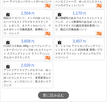
レー アメリカンバスケットボールパンツ
ーンエイジャーズ、ゆったりしたストレ
ートのスウェットパンツ
1,504
1,170
円
円
純綿カーゴパンツ、メンズのゆったりし
夏の伸縮性のあるウエストストレートジ
たハイウエストプラスサイズスラック
ーンズ、メンズ耐着性のあるゆったりし
ス、レギンス、タクティカルパンツ、マ
たプラスサイズの建設現場作業用パン
ルチポケット労働保護具、耐摩耗パン
ツ、幅広の労働保護パンツ
ツ、トレンド
3,608
3,407
円
円
COKO 3-3 斜め 280g ヘビードレープ シ
ラ・シャペル アメリカンヴィンテージ・
ミターズパンツ メンズゆったりストレー
シミターズ メンズ 2026年夏 薄薄いプラ
ト スプリングトレンド ラフィアンハン
スサイズ ワイドレッグ カジュアルプリ
サムカーゴスラックス
ーツパンツ
2,020
円
アウトドアトライアングルラベル、ゆっ
たりしたテーパードスラックス、メンズ
ゆったりしたストレート、多用途登山ス
ポーツ、メンズズパンツ、長ズボンスプ
リング
更に読み込む