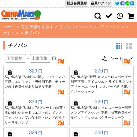
新規会員登録
会員ログイン
ホーム
>
淘宝/天猫から探す
>
ファッション
>
メンズファッション
>
ボトムス
>
チノパン
チノパン
-
円
329
270
円
円
SQINUSQN/Shikinoの新しいコットンで
SQINUSQN/敷野 メンズクロスボーダー
可愛いエレファント男性用下着、ティー
卸売下着、アイスシルク ライトラグジュ
ン向け通気性があり快適な下着
アリー ベルベット レオパード柄 抗菌ボ
クサーショーツ
839
329
円
円
SQINUSQN/Shikino 7Aグレードの抗菌・
SQINUSQN/Shikino クロスボーダー卸売
肌に優しいミッドウエストのレギンス、
メンズアイスシルク下着、抗菌通気性ベ
ファッショナブルな全国トレンドの秋冬
ルベットメッシュボクサーショーツ
サーマルパンツ
329
300
円
円