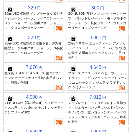
329
300
円
円
SQINUSQN/敷野 メンズモーダルボクサ
SQINUSQN 敷野 メンズボクサーショー
ーショーツ、パーソナライズコンパート
ツ、バレットセパーレートモーダルボク
メントショーツ、抗菌ボクサーショー
サーショーツ、抗菌ブリーフ、クロスボ
ツ、クロスボーダーショーツ
ーダードロップシッピング
329
3,061
円
円
SQINUSQN/敷野の男性用下着、弾丸分
2026年サマー ニューティーン アメリカ
離型モーダルボクサーショーツ、7A抗菌
ン ハイストリート シミターパンツ 快適
ショーツ、クロスボーダー
な個性 多機能なカジュアルパンツ 男の
子向け
7,670
4,645
円
円
在庫あり! AXPX S4シリーズ 第7代 ブル
ブリーズクロス・ペア ヘビーウォッシュ
キング オーディナリー生地! 多用途パン
ドライトニングパターン リップドジーン
ツ、無敵の洗濯!
ズ ユニセックス カジュアル ワイドレッ
グ シミターパンツ
4,000
7,012
円
円
V.SHOLIDAY【馬の成功II】ベイビーフェ
ノーブレード、アメリカンレトロ発酵ウ
イススラックス 夏の男子ストレッチアイ
ォッシュカーボンブラッシュドパンツ、
アンフリーW/102
チノパンツ、重いコットンテーパードウ
ォッシュカジュアルカーゴパンツ、秋冬
の男性
5,869
2,066
円
円