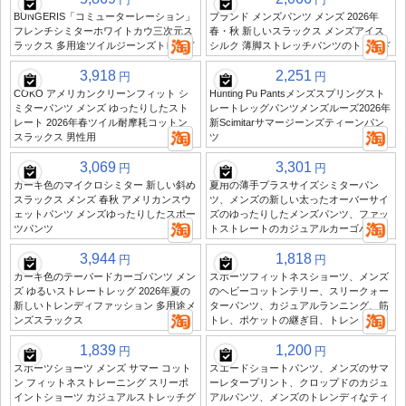
BUNGERIS「コミューターレーション」
ブランド メンズパンツ メンズ 2026年
フレンチシミターホワイトカウ三次元ス
春・秋 新しいスラックス メンズアイス
ラックス 多用途ツイルジーンズトレンド
シルク 薄脚ストレッチパンツのトレンド
3,918
2,251
円
円
COKO アメリカンクリーンフィット シ
Hunting Pu Pantsメンズスプリングスト
ミターパンツ メンズ ゆったりしたスト
レートレッグパンツメンズルーズ2026年
レート 2026年春ツイル耐摩耗コットン
新Scimitarサマージーンズティーンパン
スラックス 男性用
ツ
3,069
3,301
円
円
カーキ色のマイクロシミター 新しい斜め
夏用の薄手プラスサイズシミターパン
スラックス メンズ 春秋 アメリカンスウ
ツ、メンズの新しい太ったオーバーサイ
ェットパンツ メンズゆったりしたスポー
ズのゆったりしたメンズパンツ、ファッ
ツパンツ
トストレートのカジュアルカーゴパンツ
3,944
1,818
円
円
カーキ色のテーパードカーゴパンツ メン
スポーツフィットネスショーツ、メンズ
ズ ゆるいストレートレッグ 2026年夏の
のヘビーコットンテリー、スリークォー
新しいトレンディファッション 多用途メ
ターパンツ、カジュアルランニング、筋
ンズスラックス
トレ、ポケットの継ぎ目、トレンド
1,839
1,200
円
円
スポーツショーツ メンズ サマー コット
スエードショートパンツ、メンズのサマ
ン フィットネストレーニング スリーポ
ーレタープリント、クロップドのカジュ
イントショーツ カジュアルストレッチグ
アルパンツ、メンズのトレンディなティ