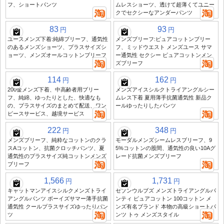
フ、ショートパンツ
ムレスショーツ、透けて超薄くてユニー
クでセクシーなアンダーパンツ
83
93
円
円
ユースメンズ下着:純綿ブリーフ、通気性
メンズブリーフ:ピュアコットンブリー
のあるメンズショーツ、プラスサイズシ
フ、ミッドウエスト メンズユース サマ
ョーツ、メンズオールコットンブリーフ
ー通気性 セクシー ピュアコットンメン
ズブリーフ
114
162
円
円
200金メンズ下着、中高齢者用ブリー
メンズアイスシルクトライアングルシー
フ、純綿、ゆったりとした、快適なも
ムレス下着 夏用薄手抗菌通気性 新品ク
の、プラスサイズのまとめて配送、ワン
ールゆったりしたパンツ
ピースサービス、越境サービス
222
348
円
円
メンズブリーフ、純粋なコットンのクラ
モーダルメンズシームレスブリーフ、9
スAコットン、抗菌クロッチパンツ、夏
5%コットンの股間、通気性の良い10Aグ
通気性のプラスサイズ純コットンメンズ
レード抗菌メンズブリーフ
ブリーフ
1,566
1,731
円
円
キャットマンアイスシルクメンズトライ
セブンウルブズ メンズトライアングルパ
アングルパンツ ボーイズサマー薄手抗菌
ンティ ピュアコットン 100コットン メ
通気性 クールプラスサイズゆったりパン
ンズ有名ブランド 本物の高級ショートパ
ツ
ンツ トゥ メンズスタイル