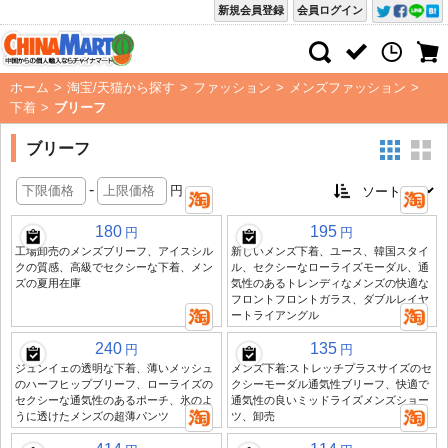
新規会員登録
会員ログイン
ホーム
>
淘宝/天猫から探す
>
ファッション
>
メンズファッション
>
下着
>
ブリーフ
ブリーフ
-
円
180
195
円
円
工場卸売のメンズブリーフ、アイスシル
新しいメンズ下着、ユース、韓国スタイ
クの質感、高級でセクシーな下着、メン
ル、セクシーなローライズモーダル、通
ズの夏用在庫
気性のあるトレンディなメンズの快適な
フロントフロントガラス、ダブルレイヤ
ートライアングル
240
135
円
円
ジュンイェの透明な下着、薄いメッシュ
メンズ下着:ストレッチプラスサイズのセ
のハーフヒップブリーフ、ローライズの
クシーモーダル通気性ブリーフ、快適で
セクシーな通気性のあるポーチ、氷のよ
通気性の良いミッドライズメンズショー
うに透けたメンズの超薄パンツ
ツ、卸売