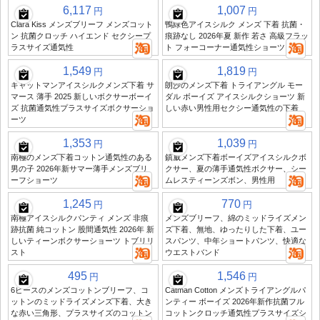
6,117
1,007
円
円
Clara Kiss メンズブリーフ メンズコット
鴨緑色アイスシルク メンズ 下着 抗菌・
ン 抗菌クロッチ ハイエンド セクシープ
痕跡なし 2026年夏 新作 若さ 高級フラッ
ラスサイズ通気性
ト フォーコーナー通気性ショーツ
1,549
1,819
円
円
キャットマンアイスシルクメンズ下着 サ
朗沙のメンズ下着 トライアングル モー
マース 薄手 2025 新しいボクサーボーイ
ダル ボーイズ アイスシルクショーツ 新
ズ 抗菌通気性プラスサイズボクサーショ
しい赤い男性用セクシー通気性の下着
ーツ
1,353
1,039
円
円
南極のメンズ下着コットン通気性のある
鎮威メンズ下着ボーイズアイスシルクボ
男の子 2026年新サマー薄手メンズブリ
クサー、夏の薄手通気性ボクサー、シー
ーフショーツ
ムレスティーンズボン、男性用
1,245
770
円
円
南極アイスシルクパンティ メンズ 非痕
メンズブリーフ、綿のミッドライズメン
跡抗菌 純コットン 股間通気性 2026年 新
ズ下着、無地、ゆったりした下着、ユー
しいティーンボクサーショーツ トブリリ
スパンツ、中年ショートパンツ、快適な
スト
ウエストバンド
495
1,546
円
円
6ピースのメンズコットンブリーフ、コ
Catman Cotton メンズトライアングルパ
ットンのミッドライズメンズ下着、大き
ンティー ボーイズ 2026年新作抗菌フル
な赤い三角形、プラスサイズのコットン
コットンクロッチ通気性プラスサイズシ