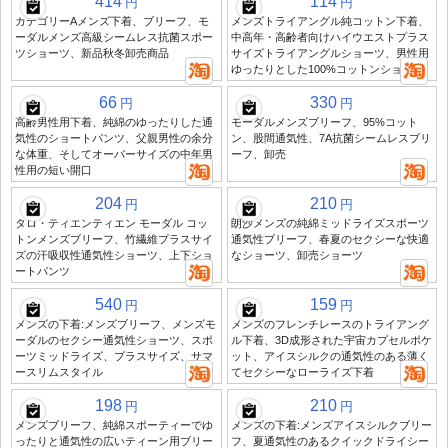
414
114
円
円
カテゴリーAメンズ下着、ブリーフ、モ
メンズトライアングル純コットン下着、
ーダルメンズ高級シームレス抗菌スポー
中高年・高齢者向けハイウエストプラス
ツショーツ、新品秋冬卸売商品
サイズトライアングルショーツ、男性用
ゆったりとした100%コットンショーツ
66
330
円
円
高齢男性用下着、純綿のゆったりした通
モーダルメンズブリーフ、95%コット
気性のショートパンツ、父親男性の余分
ン、股間通気性、7A抗菌シームレスブリ
な体重、そしてオーバーサイズの中年男
ーフ、卸売
性用の短い開口
204
210
円
円
タロ・ティエンティエン モーダル コッ
朗沙メンズの純綿ミッドライズスポーツ
トンメンズブリーフ、竹繊維プラスサイ
通気性ブリーフ、春夏のセクシーな快適
ズの汗吸収性通気性ショーツ、上下ショ
なショーツ、卸売ショーツ
ートパンツ
540
159
円
円
メンズの下着:メンズブリーフ、メンズモ
メンズのフレンチレースのトライアング
ーダルのセクシー通気性ショーツ、スポ
ル下着、3D成形された宇宙カプセルポケ
ーツミッドライズ、プラスサイズ、サマ
ット、アイスシルクの通気性のある薄く
ースリムスタイル
てセクシーなローライズ下着
198
210
円
円
メンズブリーフ、純綿スポーティーでゆ
メンズの下着:メンズアイスシルクブリー
ったりと通気性の広いティーン用ブリー
フ、夏通気性のあるクイックドライシー