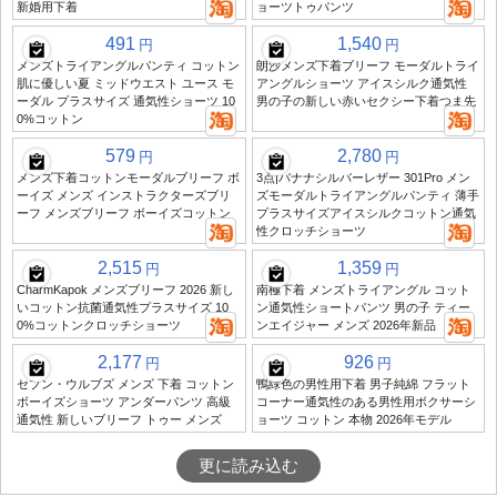
新婚用下着
ョーツトゥパンツ
491
1,540
円
円
メンズトライアングルパンティ コットン
朗沙メンズ下着ブリーフ モーダルトライ
肌に優しい夏 ミッドウエスト ユース モ
アングルショーツ アイスシルク通気性
ーダル プラスサイズ 通気性ショーツ 10
男の子の新しい赤いセクシー下着つま先
0%コットン
579
2,780
円
円
メンズ下着コットンモーダルブリーフ ボ
3点|バナナシルバーレザー 301Pro メン
ーイズ メンズ インストラクターズブリ
ズモーダルトライアングルパンティ 薄手
ーフ メンズブリーフ ボーイズコットン
プラスサイズアイスシルクコットン通気
性クロッチショーツ
2,515
1,359
円
円
CharmKapok メンズブリーフ 2026 新し
南極下着 メンズトライアングル コット
いコットン抗菌通気性プラスサイズ 10
ン通気性ショートパンツ 男の子 ティー
0%コットンクロッチショーツ
ンエイジャー メンズ 2026年新品
2,177
926
円
円
セブン・ウルブズ メンズ 下着 コットン
鴨緑色の男性用下着 男子純綿 フラット
ボーイズショーツ アンダーパンツ 高級
コーナー通気性のある男性用ボクサーシ
通気性 新しいブリーフ トゥー メンズ
ョーツ コットン 本物 2026年モデル
更に読み込む