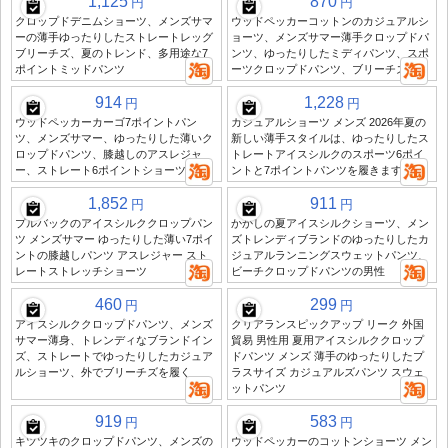
1,125
870
円
円
クロップドデニムショーツ、メンズサマ
ウッドペッカーコットンのカジュアルシ
ーの薄手ゆったりしたストレートレッグ
ョーツ、メンズサマー薄手クロップドパ
ブリーチズ、夏のトレンド、多用途な7
ンツ、ゆったりしたミディパンツ、スポ
ポイントミッドパンツ
ーツクロップドパンツ、ブリーチズ
914
1,228
円
円
ウッドペッカーカーゴ7ポイントパン
カジュアルショーツ メンズ 2026年夏の
ツ、メンズサマー、ゆったりした薄いク
新しい薄手スタイルは、ゆったりしたス
ロップドパンツ、膝越しのアスレジャ
トレートアイスシルクのスポーツ6ポイ
ー、ストレート6ポイントショーツ
ントと7ポイントパンツを履きます
1,852
911
円
円
プルバックのアイスシルククロップパン
かかしの夏アイスシルクショーツ、メン
ツ メンズサマー ゆったりした薄い7ポイ
ズトレンディブランドのゆったりしたカ
ントの膝越しパンツ アスレジャー スト
ジュアルランニングスウェットパンツ、
レートストレッチショーツ
ビーチクロップドパンツの男性
460
299
円
円
アイスシルククロップドパンツ、メンズ
クリアランスピックアップ リーク 外国
サマー薄身、トレンディなブランドイン
貿易 男性用 夏用アイスシルククロップ
ズ、ストレートでゆったりしたカジュア
ドパンツ メンズ 薄手のゆったりしたプ
ルショーツ、外でブリーチズを履く
ラスサイズ カジュアルズパンツ スウェ
ットパンツ
919
583
円
円
キツツキのクロップドパンツ、メンズの
ウッドペッカーのコットンショーツ メン