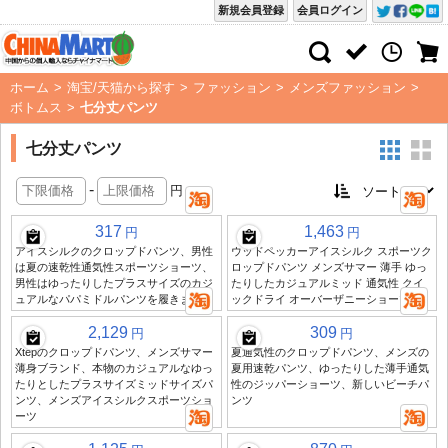
新規会員登録
会員ログイン
ホーム
>
淘宝/天猫から探す
>
ファッション
>
メンズファッション
>
ボトムス
>
七分丈パンツ
七分丈パンツ
-
円
317
1,463
円
円
アイスシルクのクロップドパンツ、男性
ウッドペッカーアイスシルク スポーツク
は夏の速乾性通気性スポーツショーツ、
ロップドパンツ メンズサマー 薄手 ゆっ
男性はゆったりしたプラスサイズのカジ
たりしたカジュアルミッド 通気性 クイ
ュアルなパパミドルパンツを履きます
ックドライ オーバーザニーショーツ
2,129
309
円
円
Xtepのクロップドパンツ、メンズサマー
夏通気性のクロップドパンツ、メンズの
薄身ブランド、本物のカジュアルなゆっ
夏用速乾パンツ、ゆったりした薄手通気
たりとしたプラスサイズミッドサイズパ
性のジッパーショーツ、新しいビーチパ
ンツ、メンズアイスシルクスポーツショ
ンツ
ーツ