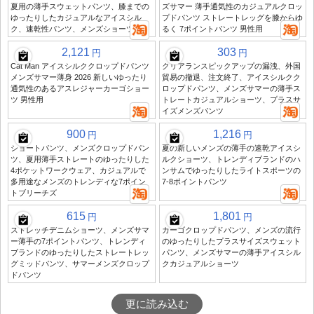
夏用の薄手スウェットパンツ、膝までの
ズサマー 薄手通気性のカジュアルクロッ
ゆったりしたカジュアルなアイスシル
プドパンツ ストレートレッグを膝からゆ
ク、速乾性パンツ、メンズショーツ
るく 7ポイントパンツ 男性用
2,121
303
円
円
Cat Man アイスシルククロップドパンツ
クリアランスピックアップの漏洩、外国
メンズサマー薄身 2026 新しいゆったり
貿易の撤退、注文終了、アイスシルクク
通気性のあるアスレジャーカーゴショー
ロップドパンツ、メンズサマーの薄手ス
ツ 男性用
トレートカジュアルショーツ、プラスサ
イズメンズパンツ
900
1,216
円
円
ショートパンツ、メンズクロップドパン
夏の新しいメンズの薄手の速乾アイスシ
ツ、夏用薄手ストレートのゆったりした
ルクショーツ、トレンディブランドのハ
4ポケットワークウェア、カジュアルで
ンサムでゆったりしたライトスポーツの
多用途なメンズのトレンディな7ポイン
7-8ポイントパンツ
トブリーチズ
615
1,801
円
円
ストレッチデニムショーツ、メンズサマ
カーゴクロップドパンツ、メンズの流行
ー薄手の7ポイントパンツ、トレンディ
のゆったりしたプラスサイズスウェット
ブランドのゆったりしたストレートレッ
パンツ、メンズサマーの薄手アイスシル
グミッドパンツ、サマーメンズクロップ
クカジュアルショーツ
ドパンツ
更に読み込む