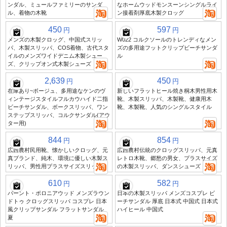
ンダル、ミュールファミリーのサンダ
なホームウッドモンスーンシングルライ
ル、着物の木靴
ン接着剤厚底木製クロッグ
450
597
円
円
メンズの木製クロッグ、中国式スリッ
W022 コルクソールのトレンディなメン
パ、木製スリッパ、COS着物、古代スタ
ズの多用途フットクリップビーチサンダ
イルのメンズワイドデニム木製シュー
ル
ズ、クリップオン式木製シューズ
2,639
450
円
円
在庫あり~ボージュ、多用途なケンのヴ
新しいフラットヒール焼き桐木男性用木
ィンテージスタイルフルカウハイド二指
靴、木製スリッパ、木製靴、健康用木
ビーチサンダル、ボークスリッパ、ワン
靴、木製靴、人気のシングルスタイル
ステップスリッパ、コルクサンダル(アウ
ター用)
844
854
円
円
広西農村民用靴、懐かしいクロッグ、元
広西農村伝統のクロッグスリッパ、元真
真ブランド、純木、環境に優しい木製ス
レトロ木靴、郷愁の男女、プラスサイズ
リッパ、男性用プラスサイズスリッパ
の木製スリッパ、ダンスシューズ
610
582
円
円
バーント・ポロニアウッド メンズラウン
日本の木製スリッパ メンズコスプレ ビ
ドトゥ クロッグスリッパ コスプレ 日本
ーチサンダル 厚底 日本式 中国式 日本式
風クリップサンダル フラットサンダル
ハイヒール 中国式
夏