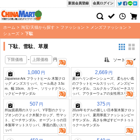
新規会員登録
会員ログイン
ホーム
>
淘宝/天猫から探す
>
ファッション
>
メンズファッション
>
シューズ
>
下駄
下駄、雪駄、草履
-
円
1,080
2,669
円
円
Japanese Ark フラットヒール 木製クロ
夏のヘリンボーンシューズ、柔らかい底
ッグ メンズスリッパ、ヒール高さ 3.5c
のフラットヒールスリッパ、メンズビー
m、幅 10cm、カラー、ソリッドクラシ
チサンダル、コルクカップルビーチスリ
ックビーチサンダル
ッパ、アウターウェアの女性用スリッパ
507
375
円
円
外国貿易用のスリッパ、Y字型のクリッ
2026年モデルの新しい日本製木製クロッ
プオンのフェイク木製クロッグ、竹マッ
グスリッパ、夏用厚底ファッションビー
ト、ビーチサンダル、オープントゥの日
チサンダル、高さを伸ばすビーチトゥト
本製草マットスリッパ、厚底の黒いスリ
ゥクールサンダル
ッパ