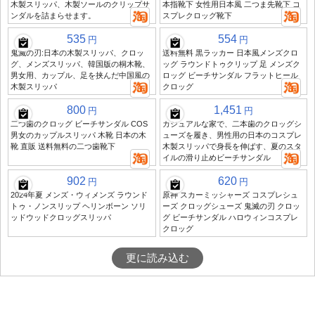
木製スリッパ、木製ソールのクリップサ
本指靴下 女性用日本風 二つま先靴下 コ
ンダルを詰まらせます。
スプレクロッグ靴下
535
554
円
円
鬼滅の刃:日本の木製スリッパ、クロッ
送料無料 黒ラッカー 日本風メンズクロ
グ、メンズスリッパ、韓国版の桐木靴、
ッグ ラウンドトゥクリップ 足 メンズク
男女用、カップル、足を挟んだ中国風の
ロッグ ビーチサンダル フラットヒール
木製スリッパ
クロッグ
800
1,451
円
円
二つ歯のクロッグ ビーチサンダル COS
カジュアルな家で、二本歯のクロッグシ
男女のカップルスリッパ 木靴 日本の木
ューズを履き、男性用の日本のコスプレ
靴 直販 送料無料の二つ歯靴下
木製スリッパで身長を伸ばす、夏のスタ
イルの滑り止めビーチサンダル
902
620
円
円
2024年夏 メンズ・ウィメンズ ラウンド
原神 スカーミッシャーズ コスプレシュ
トゥ・ノンスリップ ヘリンボーン ソリ
ーズ クロッグシューズ 鬼滅の刃 クロッ
ッドウッドクロッグスリッパ
グ ビーチサンダル ハロウィンコスプレ
クロッグ
更に読み込む