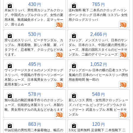
430
765
円
円
木製スリッパ、男性用カジュアルクロッ
送料無料 靴下 二本爪のクロッグ ヘリン
グ、中国式カップルクロッグ、女性の夏
ボーン クロッグ 日本の靴 コスプレ 女性
用木靴、靴底鍼灸ポイント、足マッサー
用クロッグスリッパ
ジ、滑り止め
530
2,466
円
円
滑り止めスリッパ、ビーチサンダル、カ
クロッグ、メンズスリッパ、日本のサン
ップル、厚底着物、新しい木製、家、バ
ダル、日本のコス、中国の夏の男性用シ
タフライ、忍者靴下、クロッグなどがあ
ューズ、厚底の国民スタイルのビーチサ
ります。
ンダル、二歯のデイリーシューズ
495
1,052
円
円
ヴィンテージスタイルのメンズクロッグ
クロッグガール 日本の蝶の忍者コスプレ
スリッパ、中国風の手作りヘリンボーン
鬼滅の刃 日本のハイヒールスリッパ男性
木製シューズ、日本風男女カップル、家
用改善時間 無一郎の
庭用木製シューズ
578
548
円
円
無印良品の靴匠傅春手作りのクロッグシ
新しいコス 男性・女性用クロッグシュー
ューズ、伝統的な木製スリッパ、木製の
ズ ハイヒール ビッグテングソウルクロ
靴、男女用モデルの丸太などがあります
ッグゲート 武道カップル 木靴 ビーチサ
ンダル
863
120
円
円
中国伝統の男性用二本歯着物は、幅広の
3.9元 送料無料 足袋靴下 二本指靴下 二