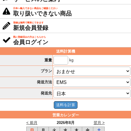
日本へ輸入できない商品をご確認ください
取り扱いできない商品
登録は無料で簡単にできます
新規会員登録
既に登録済みの方はこちらから
会員ログイン
送料計算機
kg
重量
プラン
発送方法
発送先
営業カレンダー
< 前月
2026年8月
翌月 >
日
月
火
水
木
金
土