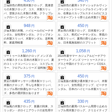
450
540
円
円
工場卸売の男性用木製クロッグ、黒漆塗
工場卸売の夏用トラディショナルヴィン
りの木製クロッグ、コス、木製スリッ
テージカントリーシングルラインサンダ
パ、塗装された木製の木靴、クラップレ
ル、在庫ありカップルスタイルのビスコ
ッグのヘリンボーンサンダル
ースオープントゥ滑り止め木製クロッグ
948
450
円
円
少通木製の木靴、ハイヒールのビーチサ
男女用の木製クロッグ、日本風サンダ
ンダル、女性用サンダル、クリップオン
ル、コス、和式ビーチサンダル、厚底の
の木製スリッパ、木製サンダル、送料無
木製スリッパ、夏用の滑り止めハイヒー
料、家庭用軽量
ル、日本風無垢材のスプリット
1,260
1,058
円
円
ツートゥース木製のクロッグ メンズ 白
2026年新サマー カジュアルビーチアウ
い木製スタイル 日本の木製スリッパ、夏
ターウェア メンズ ツートゥースクロッ
のコミックコンベンション、コスプレカ
グスと中国のドラゴンパターン COSス
ラー、フロアレスシリーズ 送料無料
リッパ
375
450
円
円
男女の翡翠マッサージ用木製スリッパ、
工場直販の新製少通木製クロッパ、木製
木製のクロッグ、平らな木製スリッパ、
スリッパ、女性用足クリップ、ビーチサ
カップル用の快適なホームウッドシュー
ンダル、日本のハイヒール木製スリッパ
ズ、多色の選択肢があります
435
330
円
円
中国風の木製クロッグ、新夏の到来、ス
工場卸売の夏用バスルーム用滑り止めカ
リッポン・ポロイニアウッドの女性用サ
ップル用木製クロッグ、クリエイティブ