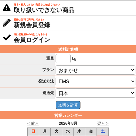
日本へ輸入できない商品をご確認ください
取り扱いできない商品
登録は無料で簡単にできます
新規会員登録
既に登録済みの方はこちらから
会員ログイン
送料計算機
kg
重量
プラン
発送方法
発送先
営業カレンダー
< 前月
2026年8月
翌月 >
日
月
火
水
木
金
土