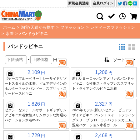
新規会員登録
会員ログイン
ホーム
>
淘宝/天猫から探す
>
ファッション
>
レディースファッション
>
水着
>
バンドゥビキニ
バンドゥビキニ
-
円
2,109
1,206
円
円
【チーズブルーベリー】シーサイドリゾ
新しいヨーロッパとアメリカのバンドゥ
ートスタイルの水着、ピュアデザインの
ビキニ、女性用ストラップレススプリッ
ホルターネックバンドー、スプリットス
トトライアングルビキニ水着
リーピースビキニ
1,826
2,327
円
円
セクシーなスチールサポートギャザリン
2025年モデル 新しいセクシーピュアデ
グビキニ水着女性スリムホットな海辺の
ザイアビキニ フレンチスイートフライン
バケーション水着8535
グスリーブ フローラルバッドスカート
温泉バケーション水着ガール
1,729
2,468
円
円