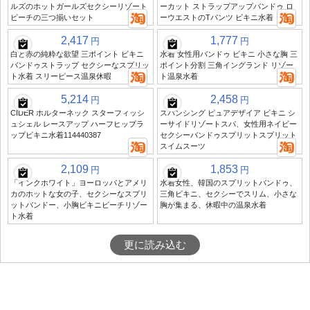
ルズのホットガールズセクシーリゾート
ーカット ストラップアップバンドゥ ロ
ビーチの三つ揃いセット
ーウエストのTパンツ ビキニ水着
2,417
1,777
円
円
白と赤の純粋な欲望 三ポイント ビキニ
水着 女性用バンドゥ ビキニ 小さな胸 三
バンドゥストラップ セクシーなスプリッ
ポイント分割 三角イングランド リゾー
ト水着 スリーピース温泉休暇
ト温泉水着
5,214
2,458
円
円
CIDER ホルターネック スターフィッシ
スパンシング ピュアデザイア ビキニ シ
ュシェル レースアップ ハーフヒップラ
ーサイドリゾートスパ、女性用ネイビー
ップビキニ水着114440387
セクシーバンドゥスプリットスプリット
スイムスーツ
2,109
1,853
円
円
「インクホワイト」ヨーロッパとアメリ
水着女性、韓国のスプリットバンドゥ、
カのホットな女の子、セクシーなスプリ
三角ビキニ、セクシーでスリム、小さな
ットバンドー、小胸ビキニビーチリゾー
胸が集まる、休暇中の温泉水着
ト水着
更に読み込む