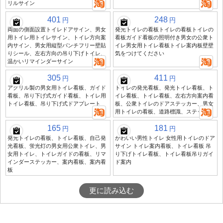
リルサイン
401
248
円
円
両面の側面設置トイレドアサイン、男女
発光トイレの看板トイレの看板トイレの
用トイレ用トイレサイン、トイレ方向案
看板ガイド看板の照明付き男女の公衆ト
内サイン、男女用縦型パンチフリー壁貼
イレ男女用トイレ看板トイレ案内板壁壁
りシール、左右方向の吊り下げトイレ、
気をつけてください
温かいリマインダーサイン
305
411
円
円
アクリル製の男女用トイレ看板、ガイド
トイレの発光看板、発光トイレ看板、ト
看板、吊り下げ式ガイド看板、トイレ用
イレ看板、トイレ看板、左右方向案内看
トイレ看板、吊り下げ式ドアプレート
板、公衆トイレのドアステッカー、男女
用トイレの看板、道路標識、ステッカー
165
181
円
円
発光トイレの看板、トイレ看板、自己発
かわいい男性トイレ 女性用トイレのドア
光看板、蛍光灯の男女用公衆トイレ、男
サイン トイレ案内看板、トイレ看板 吊
女用トイレ、トイレガイドの看板、リマ
り下げトイレ看板、トイレ看板吊りガイ
インダーステッカー、案内看板、案内看
ド案内
板
更に読み込む