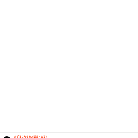
まずはこちらをお読みください