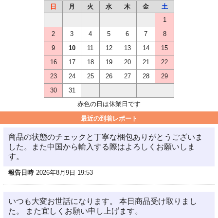
日
月
火
水
木
金
土
1
2
3
4
5
6
7
8
9
10
11
12
13
14
15
16
17
18
19
20
21
22
23
24
25
26
27
28
29
30
31
赤色の日は休業日です
最近の到着レポート
商品の状態のチェックと丁寧な梱包ありがとうございま
した。また中国から輸入する際はよろしくお願いしま
す。
報告日時
2026年8月9日 19:53
いつも大変お世話になります。 本日商品受け取りまし
た。 また宜しくお願い申し上げます。