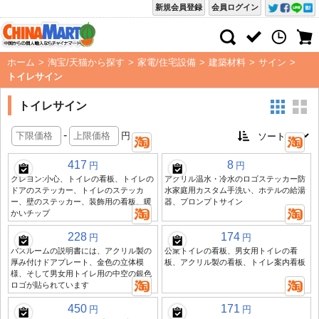
新規会員登録
会員ログイン
ホーム
>
淘宝/天猫から探す
>
家電/住宅設備
>
建築材料
>
サイン
>
トイレサイン
トイレサイン
-
円
417
8
円
円
クレヨン:小心、トイレの看板、トイレの
アクリル温水・冷水のロゴステッカー防
ドアのステッカー、トイレのステッカ
水家庭用カスタム手洗い、ホテルの給湯
ー、壁のステッカー、装飾用の看板、暖
器、プロンプトサイン
かいチップ
228
174
円
円
バスルームの説明書には、アクリル製の
公衆トイレの看板、男女用トイレの看
厚み付けドアプレート、金色の立体模
板、アクリル製の看板、トイレ案内看板
様、そして男女用トイレ用の中空の銀色
ロゴが貼られています
450
171
円
円