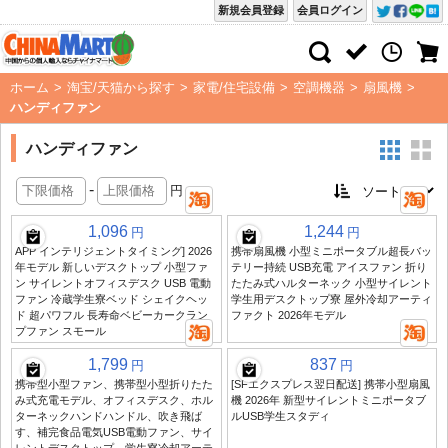
新規会員登録
会員ログイン
ホーム
>
淘宝/天猫から探す
>
家電/住宅設備
>
空調機器
>
扇風機
>
ハンディファン
ハンディファン
-
円
1,096
1,244
円
円
APP インテリジェントタイミング] 2026
携帯扇風機 小型ミニポータブル超長バッ
年モデル 新しいデスクトップ 小型ファ
テリー持続 USB充電 アイスファン 折り
ン サイレントオフィスデスク USB 電動
たたみ式ハルターネック 小型サイレント
ファン 冷蔵学生寮ベッド シェイクヘッ
学生用デスクトップ寮 屋外冷却アーティ
ド 超パワフル 長寿命ベビーカークラン
ファクト 2026年モデル
プファン スモール
1,799
837
円
円
携帯型小型ファン、携帯型小型折りたた
[SFエクスプレス翌日配送] 携帯小型扇風
み式充電モデル、オフィスデスク、ホル
機 2026年 新型サイレントミニポータブ
ターネックハンドハンドル、吹き飛ば
ルUSB学生スタディ
す、補完食品電気USB電動ファン、サイ