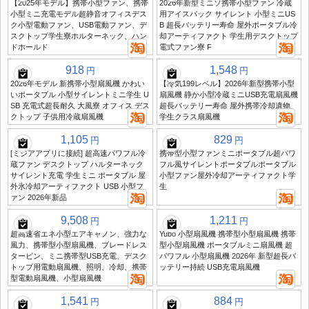
【2025年モデル】携帯小型ファン、携帯
2026年新型ミニソ携帯小型ファン 冷蔵
小型ミニ充電モデル超静音オフィスデス
用アイスパック サイレント 小型ミニUS
ク小型電動ファン、USB電動ファン、デ
B 超長バッテリー寿命 屋外ポータブル冷
スクトップ学生寮ホルターネック、ハン
却アーティファクト 学生用デスクトップ
ドホールド
電式ファン寮 F
918
1,548
円
円
2026年モデル 新携帯小型扇風機 かわい
【冷気199レベル】2026年新型携帯小型
いポータブル 小型サイレントミニ学生 U
扇風機 静か小型冷蔵ミニUSB充電扇風機
SB 充電式超長耐久 大風寮 オフィス デス
超長バッテリー寿命 屋外携帯冷却遺物
クトップ 子供用冷蔵扇風機
学生クラス扇風機
1,105
829
円
円
[ミジアアプリに接続] 超高速パワフル冷
携帯型小型ファンミニポータブル超パワ
蔵ファン デスクトップ ハルターネック
フル風サイレントポータブルポータブル
サイレント充電 学生ミニ ポータブル 屋
小型ファン屋外冷却アーティファクト学
外氷冷却アーティファクト USB 小型フ
生
ァン 2026年新品
9,508
1,211
円
円
超高速省エネ小型エアキャノン、強力な
Yubo 小型扇風機 携帯型小型扇風機 携帯
風力、携帯型小型扇風機、ブレードレス
型小型扇風機 ポータブルミニ扇風機 超
タービン、ミニ携帯型USB充電、デスク
パワフル 小型扇風機 2026年 新型超長バ
トップ用電動扇風機、照明、冷却、携帯
ッテリー持続 USB充電扇風機
型電動扇風機、小型扇風機
1,541
884
円
円