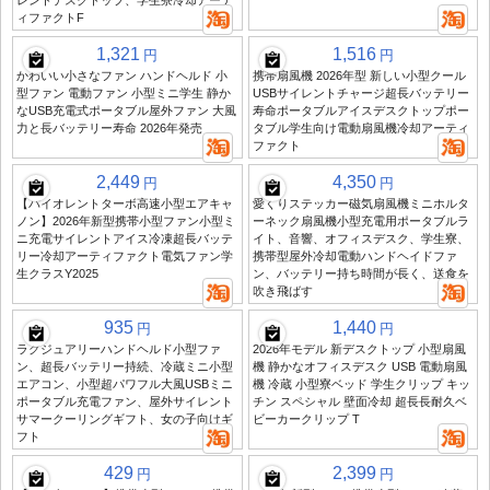
レントデスクトップ、学生寮冷却アーテ
ィファクトF
1,321
1,516
円
円
かわいい小さなファン ハンドヘルド 小
携帯扇風機 2026年型 新しい小型クール
型ファン 電動ファン 小型ミニ学生 静か
USBサイレントチャージ超長バッテリー
なUSB充電式ポータブル屋外ファン 大風
寿命ポータブルアイスデスクトップポー
力と長バッテリー寿命 2026年発売
タブル学生向け電動扇風機冷却アーティ
ファクト
2,449
4,350
円
円
【バイオレントターボ高速小型エアキャ
愛くりステッカー磁気扇風機ミニホルタ
ノン】2026年新型携帯小型ファン小型ミ
ーネック扇風機小型充電用ポータブルラ
ニ充電サイレントアイス冷凍超長バッテ
イト、音響、オフィスデスク、学生寮、
リー冷却アーティファクト電気ファン学
携帯型屋外冷却電動ハンドヘイドファ
生クラスY2025
ン、バッテリー持ち時間が長く、送食を
吹き飛ばす
935
1,440
円
円
ラグジュアリーハンドヘルド小型ファ
2026年モデル 新デスクトップ 小型扇風
ン、超長バッテリー持続、冷蔵ミニ小型
機 静かなオフィスデスク USB 電動扇風
エアコン、小型超パワフル大風USBミニ
機 冷蔵 小型寮ベッド 学生クリップ キッ
ポータブル充電ファン、屋外サイレント
チン スペシャル 壁面冷却 超長長耐久ベ
サマークーリングギフト、女の子向けギ
ビーカークリップ T
フト
429
2,399
円
円