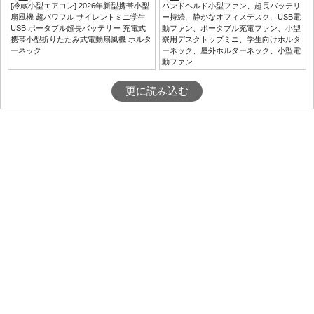
[冷蔵小型エアコン] 2026年新型携帯小型
ハンドヘルド小型ファン、超長バッテリ
扇風機 超パワフル サイレントミニ学生
ー持続、静かなオフィスデスク、USB電
USB ポータブル超長バッテリー 充電式
動ファン、ポータブル充電ファン、小型
携帯小型折りたたみ式電動扇風機 ホルタ
寮用デスクトップミニ、学生向けホルタ
ーネック
ーネック、屋外ホルターネック、小型電
動ファン
更に読み込む