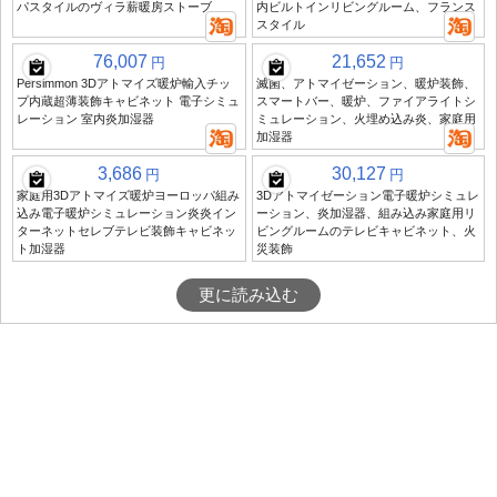
パスタイルのヴィラ薪暖房ストーブ
内ビルトインリビングルーム、フランス
スタイル
76,007
21,652
円
円
Persimmon 3Dアトマイズ暖炉輸入チッ
滅菌、アトマイゼーション、暖炉装飾、
プ内蔵超薄装飾キャビネット 電子シミュ
スマートバー、暖炉、ファイアライトシ
レーション 室内炎加湿器
ミュレーション、火埋め込み炎、家庭用
加湿器
3,686
30,127
円
円
家庭用3Dアトマイズ暖炉ヨーロッパ組み
3Dアトマイゼーション電子暖炉シミュレ
込み電子暖炉シミュレーション炎炎イン
ーション、炎加湿器、組み込み家庭用リ
ターネットセレブテレビ装飾キャビネッ
ビングルームのテレビキャビネット、火
ト加湿器
災装飾
更に読み込む