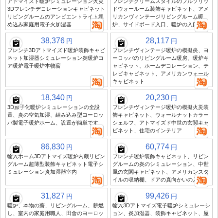
アトマイズド暖炉シミュレーション火災
フレンチクリームスタイルのフルソリッ
3Dフレンチデコレーションキャビネット
ドウォールーム装飾キャビネット、アメ
リビングルームのアンビエントライト埋
リカンヴィンテージリビングルーム暖
め込み家庭用電子火加湿器
炉、サイドボード入口、暖炉の入口
38,376
28,117
円
円
フレンチ3Dアトマイズド暖炉装飾キャビ
フレンチヴィンテージ暖炉の模擬炎、ヨ
ネット加湿器シミュレーション炎暖炉コ
ーロッパのリビングルーム暖房、暖炉キ
ア暖炉電子暖炉本物薪
ャビネット、ホームデコレーション、テ
レビキャビネット、アメリカンウォール
キャビネット
18,340
20,230
円
円
3D原子化暖炉シミュレーションの全設
フレンチヴィンテージ暖炉の模擬火災装
置、炎の空気加湿、組み込み型ヨーロッ
飾キャビネット、ウォールナットカラー
パ製電子暖炉ホーム、設置が簡単です
シェルフ、アトマイズド中世の玄関キャ
ビネット、住宅のインテリア
86,830
60,774
円
円
輸入ホーム3Dアトマイズ暖炉内蔵リビン
フレンチ暖炉装飾キャビネット、リビン
グルーム超薄型装飾キャビネット電子シ
グルームの炎のシミュレーション、中世
ミュレーション炎加湿器室内
風の玄関キャビネット、アメリカンスタ
イルの収納棚、ドアの真向かいの入口
31,827
99,426
円
円
暖炉、本物の薪、リビングルーム、薪燃
輸入3Dアトマイズ電子暖炉シミュレーシ
し、室内の家庭用職人、田舎のヨーロッ
ョン、炎加湿器、装飾キャビネット、屋