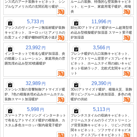
ンス式のアーチ装飾キャビネット、シン
ルームの装飾、特徴的な壁装飾キャビネ
プルなアメリカ式の玄関石彫り暖炉
ット、ヒーター、家庭用電子暖炉、模擬
炎
5,733
11,996
円
円
フランスのヴィンテージ無垢材暖炉装飾
卸売3Dアトマイズド暖炉ホーム超薄型埋
キャビネット、ヨーロッパとアメリカの
め込み型模擬暖炉加湿器 スマート電子暖
白黒フェイク暖炉棚B&B写真小道具
炉加湿器
23,992
3,566
円
円
インターネットで有名な暖炉加湿器、炎
フレンチ暖炉の入口装飾キャビネット、
の噴霧シミュレーション、家庭用炎の雰
ライブストリーム背景ディスプレイキャ
囲気埋め込み型3D噴霧暖炉
ビネット、ホームステイ用の細いキャビ
ネット収納ラック、北欧式玄関キャビネ
ット
32,989
29,390
円
円
ステンレス製の音響制御アトマイズド暖
3Dのアトマイズド暖炉、模擬火災、装飾
炉、7色の模擬炎埋め込みホームホテル
用リビングルーム床炎加湿器、多色の炎
装飾スマート加湿暖炉
暖炉の供給
5,998
5,113
円
円
スマートアトマイジング インターネット
フレンチスタイルの収納キャビネット、
で有名なアトマイズド暖炉の模擬炎、カ
クリームスタイルのライブストリーミン
スタム多色ヨーロッパ製内蔵電子暖炉
グ背景装飾キャビネット、リビングの玄
関キャビネット、ソファサイドキャビネ
ット、ディスプレイキャビネット、暖炉