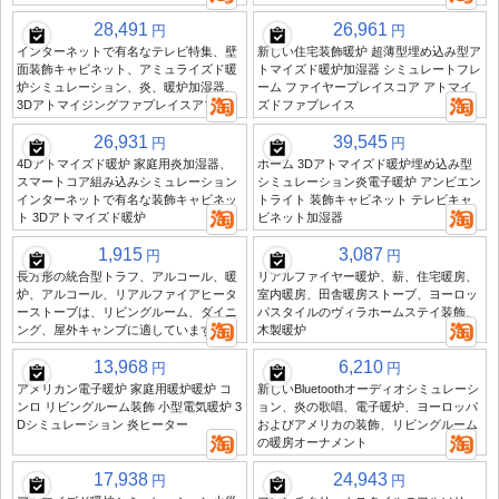
28,491
26,961
円
円
インターネットで有名なテレビ特集、壁
新しい住宅装飾暖炉 超薄型埋め込み型ア
面装飾キャビネット、アミュライズド暖
トマイズド暖炉加湿器 シミュレートフレ
炉シミュレーション、炎、暖炉加湿器、
ーム ファイヤープレイスコア アトマイ
3Dアトマイジングファプレイスアプリ
ズドファプレイス
26,931
39,545
円
円
4Dアトマイズド暖炉 家庭用炎加湿器、
ホーム 3Dアトマイズド暖炉埋め込み型
スマートコア組み込みシミュレーション
シミュレーション炎電子暖炉 アンビエン
インターネットで有名な装飾キャビネッ
トライト 装飾キャビネット テレビキャ
ト 3Dアトマイズド暖炉
ビネット加湿器
1,915
3,087
円
円
長方形の統合型トラフ、アルコール、暖
リアルファイヤー暖炉、薪、住宅暖房、
炉、アルコール、リアルファイアヒータ
室内暖房、田舎暖房ストーブ、ヨーロッ
ーストーブは、リビングルーム、ダイニ
パスタイルのヴィラホームステイ装飾、
ング、屋外キャンプに適しています
木製暖炉
13,968
6,210
円
円
アメリカン電子暖炉 家庭用暖炉暖炉 コ
新しいBluetoothオーディオシミュレーシ
ンロ リビングルーム装飾 小型電気暖炉 3
ョン、炎の歌唱、電子暖炉、ヨーロッパ
Dシミュレーション 炎ヒーター
およびアメリカの装飾、リビングルーム
の暖房オーナメント
17,938
24,943
円
円