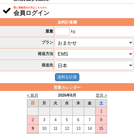
既に登録済みの方はこちらから
会員ログイン
送料計算機
kg
重量
プラン
発送方法
発送先
営業カレンダー
< 前月
2026年8月
翌月 >
日
月
火
水
木
金
土
1
2
3
4
5
6
7
8
9
10
11
12
13
14
15