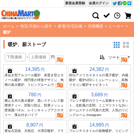
新規会員登録
会員ログイン
ホーム
>
淘宝/天猫から探す
>
家電/住宅設備
>
空調機器
>
ヒーター
>
暖炉
暖炉、薪ストーブ
-
円
14,395
24,382
円
円
床置き型アルコール暖炉、床置き型エタ
卸売アメリカスタイルの電子暖炉、内蔵
ノール暖炉、楕円形の球形デザイン、無
暖炉、暖炉LEDシミュレーション、装飾
煙の真火暖炉、リビングルームヴィラ
リモコン暖炉キャビネット
780
3,689
円
円
燃える木の真火暖炉、黒いステンレス製
フレンチ暖炉のクリーム装飾キャビネッ
煙突ティー、肘取り防止、防燙メッシュ
ト、北欧風の玄関、ミニマリストな白い
壁保護パネル、レインキャップアクセサ
ホームステイの写真の玄関、人気のリビ
リー、厚み付きパイプ
ングルーム Instagram
8,907
14,995
円
円
黄皇石芸術、天然石、大理石暖炉、フラ
フレンチスタイルの装飾暖炉、リビング