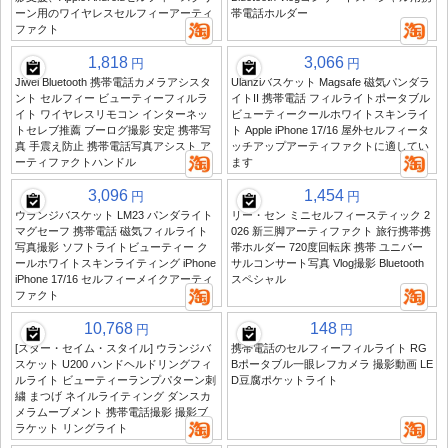
ーン用のワイヤレスセルフィーアーティ
帯電話ホルダー
ファクト
1,818
3,066
円
円
Jiwei Bluetooth 携帯電話カメラアシスタ
Ulanziバスケット Magsafe 磁気パンダラ
ント セルフィー ビューティーフィルラ
イトII 携帯電話 フィルライトポータブル
イト ワイヤレスリモコン インターネッ
ビューティークールホワイトスキンライ
トセレブ推薦 ブーログ撮影 安定 携帯写
ト Apple iPhone 17/16 屋外セルフィータ
真 手震え防止 携帯電話写真アシスト ア
ッチアップアーティファクトに適してい
ーティファクトハンドル
ます
3,096
1,454
円
円
ウランジバスケット LM23 パンダライト
リー・セン ミニセルフィースティック 2
マグセーフ 携帯電話 磁気フィルライト
026 新三脚アーティファクト 旅行携帯携
写真撮影 ソフトライトビューティー ク
帯ホルダー 720度回転床 携帯 ユニバー
ールホワイトスキンライティング iPhone
サルコンサート写真 Vlog撮影 Bluetooth
iPhone 17/16 セルフィーメイクアーティ
スペシャル
ファクト
10,768
148
円
円
[スター・セイム・スタイル] ウランジバ
携帯電話のセルフィーフィルライト RG
スケット U200 ハンドヘルドリングフィ
Bポータブル一眼レフカメラ 撮影動画 LE
ルライト ビューティーランプパターン刺
D豆腐ポケットライト
繍 まつげ ネイルライティング ダンスカ
メラムーブメント 携帯電話撮影 撮影ブ
ラケット リングライト