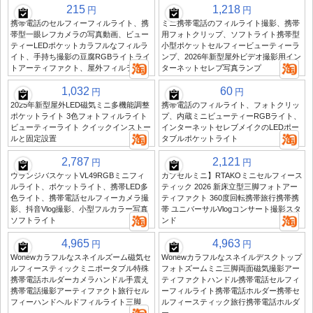
215
1,218
円
円
携帯電話のセルフィーフィルライト、携
ミニ携帯電話のフィルライト撮影、携帯
帯型一眼レフカメラの写真動画、ビュー
用フォトクリップ、ソフトライト携帯型
ティーLEDポケットカラフルなフィルラ
小型ポケットセルフィービューティーラ
イト、手持ち撮影の豆腐RGBライトライ
ンプ、2026年新型屋外ビデオ撮影用イン
トアーティファクト、屋外フィルライト
ターネットセレブ写真ランプ
1,032
60
円
円
2025年新型屋外LED磁気ミニ多機能調整
携帯電話のフィルライト、フォトクリッ
ポケットライト 3色フォトフィルライト
プ、内蔵ミニビューティーRGBライト、
ビューティーライト クイックインストー
インターネットセレブメイクのLEDポー
ルと固定設置
タブルポケットライト
2,787
2,121
円
円
ウランジバスケットVL49RGBミニフィ
カプセルミニ】RTAKOミニセルフィース
ルライト、ポケットライト、携帯LED多
ティック 2026 新床立型三脚フォトアー
色ライト、携帯電話セルフィーカメラ撮
ティファクト 360度回転携帯旅行携帯携
影、抖音Vlog撮影、小型フルカラー写真
帯 ユニバーサルVlogコンサート撮影スタ
ソフトライト
ンド
4,965
4,963
円
円
Wonewカラフルなスネイルズーム磁気セ
Wonewカラフルなスネイルデスクトップ
ルフィースティックミニポータブル特殊
フォトズームミニ三脚両面磁気撮影アー
携帯電話ホルダーカメラハンドル手震え
ティファクトハンドル携帯電話セルフィ
携帯電話撮影アーティファクト旅行セル
ーフィルライト携帯電話ホルダー携帯セ
フィーハンドヘルドフィルライト三脚
ルフィースティック旅行携帯電話ホルダ