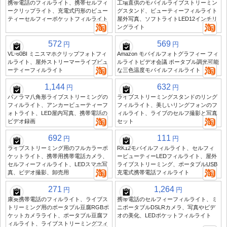
携帯電話のフィルライト、携帯セルフィ
工場直供のモバイルライブストリーミン
ークリップライト、充電式円形のビュー
グスタンド、ビューティーフィルライト
ティーセルフィーポケットフィルライト
屋外写真、ソフトライトLED12インチリ
ングライト
572
569
円
円
VL-60BI ミニスマホクリップフォトフィ
Amazon モバイルフォトグラフィー フィ
ルライト、屋外ストリーマーライブビュ
ルライトビデオ会議 ポータブル調光可能
ーティーフィルライト
な三色温度モバイルフィルライト
1,144
632
円
円
パノラマ八角形ライブストリーミングの
ライブストリーミングスタンドのリング
フィルライト、アンカービューティーフ
フィルライト、美しいリングフォンのフ
ォトライト、LED屋内写真、携帯電話の
ィルライト、ライブのセルフ撮影と写真
ビデオ録画
セット
692
111
円
円
ライブストリーミング用のフルカラーポ
RK12モバイルフィルライト、セルフィ
ケットライト、携帯用携帯電話カメラ、
ービューティーLEDフィルライト、屋外
セルフィーフィルライト、LEDスマホ写
ライブストリーミング、ポータブルUSB
真、ビデオ撮影、卸売用
充電式携帯電話フィルライト
271
1,264
円
円
康英携帯電話のフィルライト、ライブス
携帯電話のセルフィーフィルライト、ミ
トリーミング用のポータブル豆腐RGBポ
ニポータブルDSLRカメラ、写真やビデ
ケットカメラライト、ポータブル豆腐フ
オの美化、LEDポケットフィルライト
ィルライト、ライブストリーミングフィ