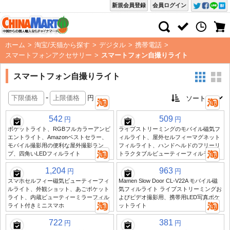
新規会員登録
会員ログイン
ホーム
>
淘宝/天猫から探す
>
デジタル
>
携帯電話
>
スマートフォンアクセサリー
>
スマートフォン自撮りライト
スマートフォン自撮りライト
-
円
542
509
円
円
ポケットライト、RGBフルカラーアンビ
ライブストリーミングのモバイル磁気フ
エントライト、Amazonベストセラー、
ィルライト、屋外セルフィーマグネット
モバイル撮影用の便利な屋外撮影ラン
フィルライト、ハンドヘルドのフリーリ
プ、四角いLEDフィルライト
トラクタブルビューティーフィルライト
1,204
963
円
円
スマホセルフィー磁気ビューティーフィ
Mamen Slow Door CL-V22A モバイル磁
ルライト、外観ショット、あごポケット
気フィルライト ライブストリーミングお
ライト、内蔵ビューティーミラーフィル
よびビデオ撮影用、携帯用LED写真ポケ
ライト付きミニスマホ
ットライト
722
381
円
円