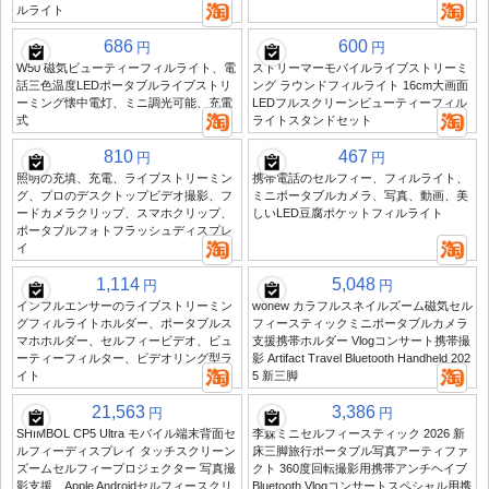
ルライト
686
600
円
円
W50 磁気ビューティーフィルライト、電
ストリーマーモバイルライブストリーミ
話三色温度LEDポータブルライブストリ
ング ラウンドフィルライト 16cm大画面
ーミング懐中電灯、ミニ調光可能、充電
LEDフルスクリーンビューティーフィル
式
ライトスタンドセット
810
467
円
円
照明の充填、充電、ライブストリーミン
携帯電話のセルフィー、フィルライト、
グ、プロのデスクトップビデオ撮影、フ
ミニポータブルカメラ、写真、動画、美
ードカメラクリップ、スマホクリップ、
しいLED豆腐ポケットフィルライト
ポータブルフォトフラッシュディスプレ
イ
1,114
5,048
円
円
インフルエンサーのライブストリーミン
wonew カラフルスネイルズーム磁気セル
グフィルライトホルダー、ポータブルス
フィースティックミニポータブルカメラ
マホホルダー、セルフィービデオ、ビュ
支援携帯ホルダー Vlogコンサート携帯撮
ーティーフィルター、ビデオリング型ラ
影 Artifact Travel Bluetooth Handheld 202
イト
5 新三脚
21,563
3,386
円
円
SHIMBOL CP5 Ultra モバイル端末背面セ
李森ミニセルフィースティック 2026 新
ルフィーディスプレイ タッチスクリーン
床三脚旅行ポータブル写真アーティファ
ズームセルフィープロジェクター 写真撮
クト 360度回転撮影用携帯アンチヘイブ
影支援、Apple Androidセルフィースクリ
Bluetooth Vlogコンサートスペシャル用携