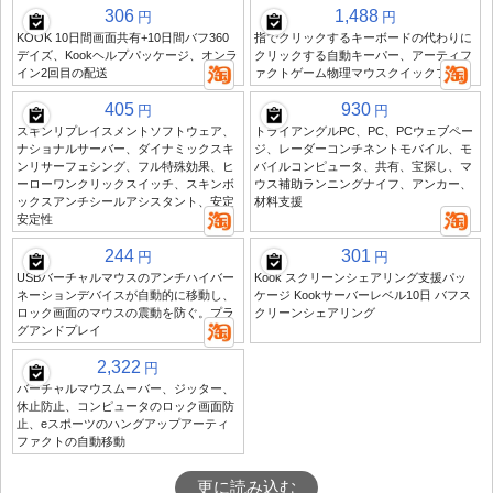
306
1,488
円
円
KOOK 10日間画面共有+10日間バフ360
指でクリックするキーボードの代わりに
デイズ、Kookヘルプパッケージ、オンラ
クリックする自動キーパー、アーティフ
イン2回目の配送
ァクトゲーム物理マウスクイックプレス
405
930
円
円
スキンリプレイスメントソフトウェア、
トライアングルPC、PC、PCウェブペー
ナショナルサーバー、ダイナミックスキ
ジ、レーダーコンチネントモバイル、モ
ンリサーフェシング、フル特殊効果、ヒ
バイルコンピュータ、共有、宝探し、マ
ーローワンクリックスイッチ、スキンボ
ウス補助ランニングナイフ、アンカー、
ックスアンチシールアシスタント、安定
材料支援
安定性
244
301
円
円
USBバーチャルマウスのアンチハイバー
Kook スクリーンシェアリング支援パッ
ネーションデバイスが自動的に移動し、
ケージ Kookサーバーレベル10日 バフス
ロック画面のマウスの震動を防ぐ。プラ
クリーンシェアリング
グアンドプレイ
2,322
円
バーチャルマウスムーバー、ジッター、
休止防止、コンピュータのロック画面防
止、eスポーツのハングアップアーティ
ファクトの自動移動
更に読み込む