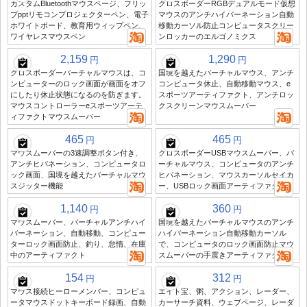
カスタムBluetoothマウスページ、フリッ
クロスボーダーRGBデュアルモード仮想
プpptリモコンプロジェクターペン、電子
マウスのアンチハイバーネーション自動
ホワイトボード、教育用ウィップペン、
移動カーソル防止コンピュータスクリー
ワイヤレスマウスペン
ンロッカーのエルゴノミクス
2,159
1,290
円
円
クロスボーダーバーチャルマウスは、コ
国境を越えたバーチャルマウス、アンチ
ンピューターのロック画面が画面をオフ
コンピュータ休止、自動移動マウス、e
にしたり休止状態になるのを防ぎます。
スポーツアーティファクト、アンチロッ
マウスコントローラーeスポーツアーテ
クスクリーンマウスムーバー
ィファクトマウスムーバー
465
465
円
円
マウスムーバーの3速調整ボタン付き、
クロスボーダーUSBマウスムーバー、バ
アンチヒバネーション、コンピュータロ
ーチャルマウス、コンピュータのアンチ
ック画面、国境を越えたバーチャルマウ
ヒバネーション、マウスカーソルセイカ
スジッター機能
ー、USBロック画面アーティファクト
1,140
360
円
円
マウスムーバー、バーチャルアンチハイ
国境を越えたバーチャルマウスのアンチ
バーネーション、自動移動、コンピュー
ハイバーネーション自動移動カーソル
ターロック画面防止、釣り、怠惰、在庫
で、コンピュータのロック画面防止マウ
中のアーティファクト
スムーバーの手震きアーティファクト
154
312
円
円
マウス接続ヒーローメンバー、コンピュ
エイト宝、粥、アクション、レーダー、
ータマウスドットキーボード録画、自動
カーサーチ資料、ウェブページ、レーダ