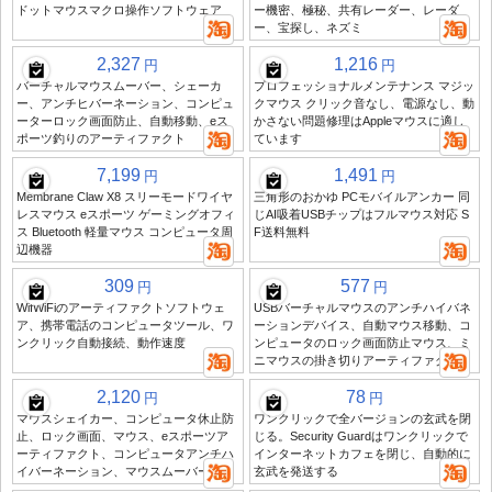
ドットマウスマクロ操作ソフトウェア
ー機密、極秘、共有レーダー、レーダ
ー、宝探し、ネズミ
2,327
1,216
円
円
バーチャルマウスムーバー、シェーカ
プロフェッショナルメンテナンス マジッ
ー、アンチヒバーネーション、コンピュ
クマウス クリック音なし、電源なし、動
ーターロック画面防止、自動移動、eス
かさない問題修理はAppleマウスに適し
ポーツ釣りのアーティファクト
ています
7,199
1,491
円
円
Membrane Claw X8 スリーモードワイヤ
三角形のおかゆ PCモバイルアンカー 同
レスマウス eスポーツ ゲーミングオフィ
じAI吸着USBチップはフルマウス対応 S
ス Bluetooth 軽量マウス コンピュータ周
F送料無料
辺機器
309
577
円
円
WifWiFiのアーティファクトソフトウェ
USBバーチャルマウスのアンチハイバネ
ア、携帯電話のコンピュータツール、ワ
ーションデバイス、自動マウス移動、コ
ンクリック自動接続、動作速度
ンピュータのロック画面防止マウス、ミ
ニマウスの掛き切りアーティファクト
2,120
78
円
円
マウスシェイカー、コンピュータ休止防
ワンクリックで全バージョンの玄武を閉
止、ロック画面、マウス、eスポーツア
じる。Security Guardはワンクリックで
ーティファクト、コンピュータアンチハ
インターネットカフェを閉じ、自動的に
イバーネーション、マウスムーバー
玄武を発送する