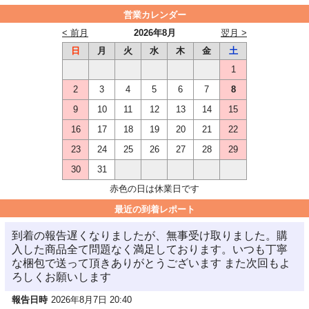
営業カレンダー
< 前月
2026年8月
翌月 >
日
月
火
水
木
金
土
1
2
3
4
5
6
7
8
9
10
11
12
13
14
15
16
17
18
19
20
21
22
23
24
25
26
27
28
29
30
31
赤色の日は休業日です
最近の到着レポート
到着の報告遅くなりましたが、無事受け取りました。購
入した商品全て問題なく満足しております。いつも丁寧
な梱包で送って頂きありがとうございます また次回もよ
ろしくお願いします
報告日時
2026年8月7日 20:40