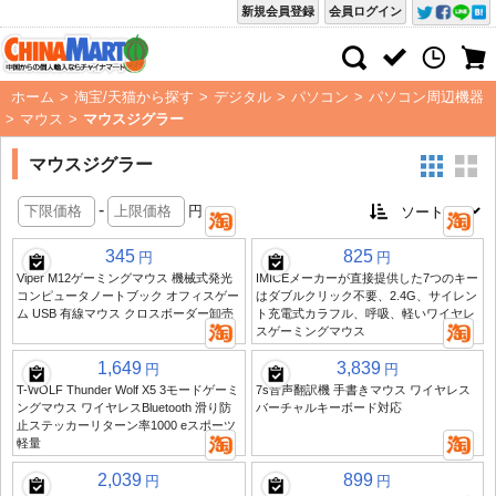
新規会員登録
会員ログイン
ホーム
>
淘宝/天猫から探す
>
デジタル
>
パソコン
>
パソコン周辺機器
>
マウス
>
マウスジグラー
マウスジグラー
-
円
345
825
円
円
Viper M12ゲーミングマウス 機械式発光
IMICEメーカーが直接提供した7つのキー
コンピュータノートブック オフィスゲー
はダブルクリック不要、2.4G、サイレン
ム USB 有線マウス クロスボーダー卸売
ト充電式カラフル、呼吸、軽いワイヤレ
スゲーミングマウス
1,649
3,839
円
円
T-WOLF Thunder Wolf X5 3モードゲーミ
7s音声翻訳機 手書きマウス ワイヤレス
ングマウス ワイヤレスBluetooth 滑り防
バーチャルキーボード対応
止ステッカーリターン率1000 eスポーツ
軽量
2,039
899
円
円