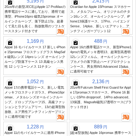
5,195
2,415
円
円
2026年の新型JECEはApple 17 ProMaxの
Ocardan for Apple 15Promax スマホケー
携帯電話ケースに適しており、透明で超
ス、メタルフレーム、オリジナルのチタ
薄型、iPhone16pro 磁気15promax オー
ン16レンズ、オールインクルーシブ、iP
ルインクルーシブ、落下防止17p、超暑
hone13保護ケース、17Pro、ハイエンド
くて見た目も良く、熱放散用のソフトケ
Sense、14plus、新しいエアマット、ア
ーススタンド付きです
ンチフィンガープリント12
1,169
488
円
円
Apple 16 モバイルケース 17 新しいiPhon
Apple 16の携帯電話ケース、新型iPhone1
e 15promax フロステッドグラス MagSaf
4proの電気メッキ透明13、超薄型高透明
e 磁気レンズ 14pro レンズ オールインク
12レンズフィルム、オールインクルーシ
ルーシブ防落下ケース 13 高級センス男
ブカメラの落下防止ハードプロテクショ
性 12 シリコーンメス 11チタン
ンケース、男女用INS Advanced 15plus
に適用可能です
1,052
2,136
円
円
Apple 17の携帯電話ケース、新しい電気
2026年Fulcrum Shell First Guard for Appl
メッキフロステッドガラス、iPhone16pr
e 17promaxスマホケース、iPhone 16 新
omax、メタルレンズオールインクルー
しい15Pm dropproof、14Pro advanced、
シブ、ドロッププルーフ15、高級ファッ
13保護、Magsafe磁気17透明ケース(ブラ
ションとラグジュアリー、13の超薄型熱
ケット付き)
放散、エア男性アンチフィンガープリン
トに適用可能です
1,228
889
円
円
Apple 11のモバイルケースに適用 iPhone
[超薄型放熱] Apple 16promax 携帯ケース