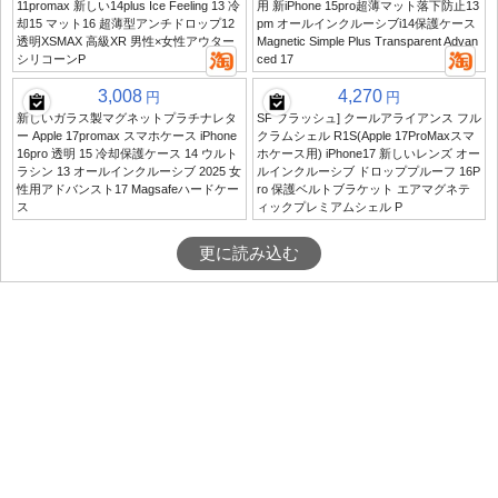
11promax 新しい14plus Ice Feeling 13 冷
用 新iPhone 15pro超薄マット落下防止13
却15 マット16 超薄型アンチドロップ12
pm オールインクルーシブi14保護ケース
透明XSMAX 高級XR 男性×女性アウター
Magnetic Simple Plus Transparent Advan
シリコーンP
ced 17
3,008
4,270
円
円
新しいガラス製マグネットプラチナレタ
SF フラッシュ] クールアライアンス フル
ー Apple 17promax スマホケース iPhone
クラムシェル R1S(Apple 17ProMaxスマ
16pro 透明 15 冷却保護ケース 14 ウルト
ホケース用) iPhone17 新しいレンズ オー
ラシン 13 オールインクルーシブ 2025 女
ルインクルーシブ ドロッププルーフ 16P
性用アドバンスト17 Magsafeハードケー
ro 保護ベルトブラケット エアマグネテ
ス
ィックプレミアムシェル P
更に読み込む