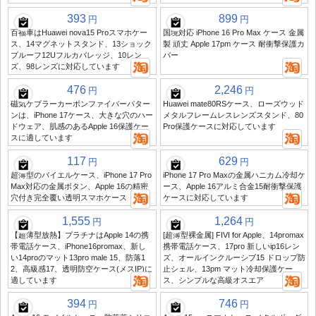
393
899
円
円
百福車はHuawei nova15 Proスマホケー
国境対応 iPhone 16 Pro Max ケース 金属
ス、14マグネットスタンド、13ショック
製 頑丈 Apple 17pm ケース 耐衝撃保護カ
プルーフ12Uフルカバレッジ、10レン
バー
ズ、98レンズに対応しています
476
2,246
円
円
磁気ケブラーカーボンファイバーパター
Huawei mate80RSケース、ローズウッド
ンは、iPhone 17ケース、大きな穴のハー
メタルフレームレスレンズスタンド、80
ドウェア、肌感のあるApple 16保護ケー
Pro保護ケースに対応しています
スに適しています
117
629
円
円
超薄型のバイエルケース、iPhone 17 Pro
iPhone 17 Pro Maxの金属ハニカム冷却ケ
Max対応の金属ボタン、Apple 16の精密
ース、Apple 16アルミ合金15耐衝撃保護
穴付き完全覆い透明スマホケース
ケースに対応しています
1,555
1,264
円
円
【超薄型放熱】プラチナはApple 14の携
[超薄型裸金属] FIVI for Apple、14promax
帯電話ケース、iPhone16promax、新し
携帯電話ケース、17pro 新しいip16レン
い14proのマット13pro male 15、防落1
ズ、オールインクルーシブ15 ドロップ防
2、高級感17、透明防空ケース(メスIP)に
止シェル、13pm マット冷却保護ケー
適しています
ス、シンプルな高級オスエア
394
746
円
円