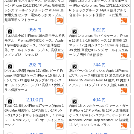
Apple 16 モバイルケース、防落落シリコ
Apple 15pro スマホケース メタルボーダ
ーン iPhone 11/12/13/14ProMax 新型磁気
ー iPhone14promax New 13/12/11/XS/X/X
レンズ オールインクルーシブ i15Plus 男
R ショックプルーフ 14plus 超薄アルミ
女用先進センサー電気めっき カップル
合金冷却トレンド保護ケースに適用
超薄透明ソフトケース
955
622
円
円
【氷結晶冷却】iPhone 16の新モデル初代
Apple 14promax モバイルケース、iPhon
モデル、Promax携帯電話ケース、Apple
e 15 新しい16 保護ケース 17 超薄型 13
17pro透明保護ケース、15pm超薄型防
マット 12 透明シリコン 11plus 落下防止
落、オールインクルーシブ14、高級セン
Xs 女性 高度なIPレンズ オールインクル
スメンズ13、シェル12
ーシブ 男性 PM 熱放散
292
744
円
円
[バイエル防墜] Apple 17の初のガード Pr
夏のドーパミンメッシュ Apple 16Proma
omax 携帯電話ケース iPhone 15 新しい1
xスマホケース用熱放散 17 通気性のあるi
6シリコン13 透明14 カップル12レンズ
Phone 15 Promax New 14 磁気 13 男女 1
オールインクルーシブ17 高級XR 女性プ
2 アンチドロップ 11 アンチ指紋 14plus
ラス保護ケース
2,100
404
円
円
Tulas C1 新しいiPhone17ケース(Apple 1
Apple 16 スマホケースのファーストガー
6ProMax用透明)、15Pの新しい14Proケ
ド iPhone 17 Pro Max 新 15Pro 透明保護
ース(スタンドマット保護付き)、13pmセ
ケース 14pm レンズフルパッケージ 13 A
ット14Plus12シリーズIPオールインクル
dvanced Sense Drop resistant 12 熱放散
ーシブ
11 シリコン x シェルプラス