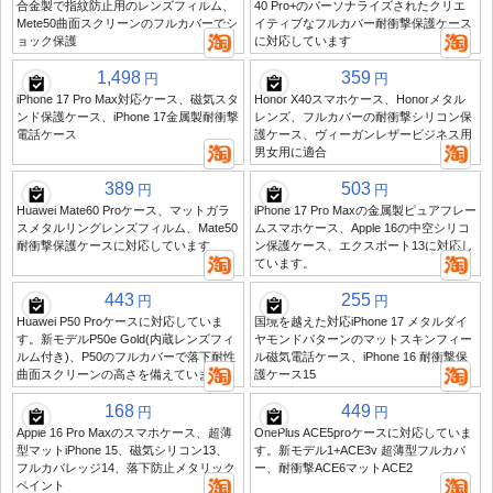
合金製で指紋防止用のレンズフィルム、
40 Pro+のパーソナライズされたクリエ
Mete50曲面スクリーンのフルカバーでシ
イティブなフルカバー耐衝撃保護ケース
ョック保護
に対応しています
1,498
359
円
円
iPhone 17 Pro Max対応ケース、磁気スタ
Honor X40スマホケース、Honorメタル
ンド保護ケース、iPhone 17金属製耐衝撃
レンズ、フルカバーの耐衝撃シリコン保
電話ケース
護ケース、ヴィーガンレザービジネス用
男女用に適合
389
503
円
円
Huawei Mate60 Proケース、マットガラ
iPhone 17 Pro Maxの金属製ピュアフレー
スメタルリングレンズフィルム、Mate50
ムスマホケース、Apple 16の中空シリコ
耐衝撃保護ケースに対応しています
ン保護ケース、エクスポート13に対応し
ています。
443
255
円
円
Huawei P50 Proケースに対応していま
国境を越えた対応iPhone 17 メタルダイ
す。新モデルP50e Gold(内蔵レンズフィ
ヤモンドパターンのマットスキンフィー
ルム付き)、P50のフルカバーで落下耐性
ル磁気電話ケース、iPhone 16 耐衝撃保
曲面スクリーンの高さを備えています
護ケース15
168
449
円
円
Apple 16 Pro Maxのスマホケース、超薄
OnePlus ACE5proケースに対応していま
型マットiPhone 15、磁気シリコン13、
す。新モデル1+ACE3v 超薄型フルカバ
フルカバレッジ14、落下防止メタリック
ー、耐衝撃ACE6マットACE2
ペイント