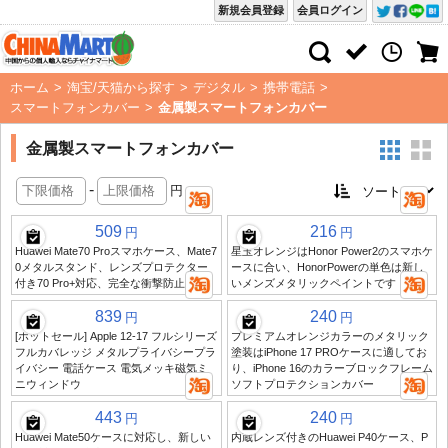
新規会員登録
会員ログイン
ホーム
>
淘宝/天猫から探す
>
デジタル
>
携帯電話
>
スマートフォンカバー
>
金属製スマートフォンカバー
金属製スマートフォンカバー
-
円
509
216
円
円
Huawei Mate70 Proスマホケース、Mate7
星玉オレンジはHonor Power2のスマホケ
0メタルスタンド、レンズプロテクター
ースに合い、HonorPowerの単色は新し
付き70 Pro+対応、完全な衝撃防止機能
いメンズメタリックペイントです
839
240
円
円
[ホットセール] Apple 12-17 フルシリーズ
プレミアムオレンジカラーのメタリック
フルカバレッジ メタルプライバシープラ
塗装はiPhone 17 PROケースに適してお
イバシー 電話ケース 電気メッキ磁気ミ
り、iPhone 16のカラーブロックフレーム
ニウィンドウ
ソフトプロテクションカバー
443
240
円
円
Huawei Mate50ケースに対応し、新しい
内蔵レンズ付きのHuawei P40ケース、P