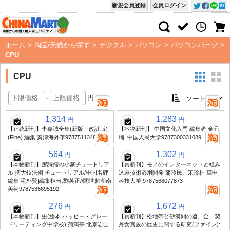
新規会員登録
会員ログイン
ホーム
>
淘宝/天猫から探す
>
デジタル
>
パソコン
>
パソコンパーツ
>
CPU
CPU
-
円
1,314
1,283
円
円
【正統新刊】李嘉誠全集(新版・改訂版)
【本物新刊】 中国文化入門 編集者:金元
(Fine) 編集:秦溥海外華9787511348425
埔| 中国人民大学9787300331089
564
1,302
円
円
【本物新刊】鄧詩儒の小篆チュートリア
【真新刊】モノのインターネットと組み
ル 拡大技法例 チュートリアル/中国名碑
込み技術応用開発 蒲玲民、宋玲桂 華中
編集:毛朴賢|編集担当:劉英正//閻世超湖南
科技大学 9787568077873
美術9787535695192
276
1,672
円
円
【本物新刊】虫(絵本 ハッピー・グレー
【真新刊】松地帯と砂漠間の遼、金、契
ドリーディング中学校) 蒲満亭 北京岩山
丹女真族の歴史に関する研究(ファイン):