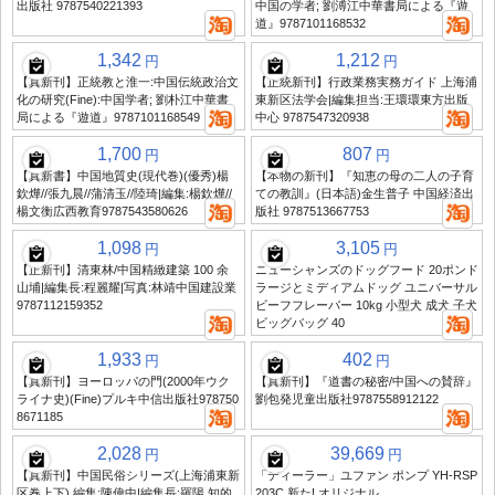
出版社 9787540221393
中国の学者; 劉溥江中華書局による『遊
道』9787101168532
1,342
1,212
円
円
【真新刊】正統教と淮一:中国伝統政治文
【正統新刊】行政業務実務ガイド 上海浦
化の研究(Fine):中国学者; 劉朴江中華書
東新区法学会|編集担当:王環環東方出版
局による『遊道』9787101168549
中心 9787547320938
1,700
807
円
円
【真新書】中国地質史(現代巻)(優秀)楊
【本物の新刊】『知恵の母の二人の子育
欽燁//張九晨//蒲清玉//陸琦|編集:楊欽燁//
ての教訓』(日本語)金生普子 中国経済出
楊文衡広西教育9787543580626
版社 9787513667753
1,098
3,105
円
円
【正新刊】清東林/中国精緻建築 100 余
ニューシャンズのドッグフード 20ポンド
山埔|編集長:程麗耀|写真:林靖中国建設業
ラージとミディアムドッグ ユニバーサル
9787112159352
ビーフフレーバー 10kg 小型犬 成犬 子犬
ビッグバッグ 40
1,933
402
円
円
【真新刊】ヨーロッパの門(2000年ウク
【真新刊】『道書の秘密/中国への賛辞』
ライナ史)(Fine)プルキ中信出版社978750
劉包発児童出版社9787558912122
8671185
2,028
39,669
円
円
【真新刊】中国民俗シリーズ(上海浦東新
「ディーラー」ユファン ポンプ YH-RSP
区巻上下) 編集:陳偉中|編集長:羅陽 知的
203C 新た! オリジナル