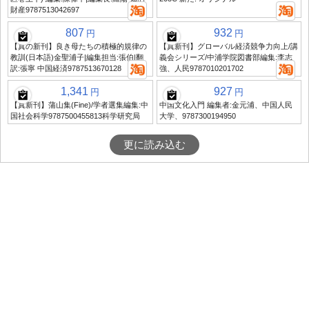
財産9787513042697
807
932
円
円
【真の新刊】良き母たちの積極的規律の
【真新刊】グローバル経済競争力向上/講
教訓(日本語)金聖浦子|編集担当:張伯|翻
義会シリーズ/中浦学院図書部編集:李志
訳:張寧 中国経済9787513670128
強、人民9787010201702
1,341
927
円
円
【真新刊】蒲山集(Fine)/学者選集編集:中
中国文化入門 編集者:金元浦、中国人民
国社会科学9787500455813科学研究局
大学、9787300194950
更に読み込む