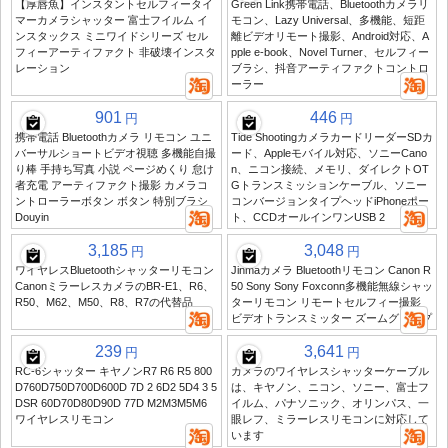
【厚唇魚】インスタントセルフィータイ
Green Link携帯電話、Bluetoothカメラリ
マーカメラシャッター 富士フイルム イ
モコン、Lazy Universal、多機能、短距
ンスタックス ミニワイドシリーズ セル
離ビデオリモート撮影、Android対応、A
フィーアーティファクト 非破壊インスタ
pple e-book、Novel Turner、セルフィー
レーション
ブラシ、抖音アーティファクトコントロ
ーラー
901
446
円
円
携帯電話 Bluetoothカメラ リモコン ユニ
Tide ShootingカメラカードリーダーSDカ
バーサルショートビデオ視聴 多機能自撮
ード、Appleモバイル対応、ソニーCano
り棒 手持ち写真 小説 ページめくり 怠け
n、ニコン接続、メモリ、ダイレクトOT
者充電 アーティファクト撮影 カメラコ
Gトランスミッションケーブル、ソニー
ントローラーボタン ボタン 特別ブラシ
コンバージョンタイプヘッドiPhoneポー
Douyin
ト、CCDオールインワンUSB 2
3,185
3,048
円
円
ワイヤレスBluetoothシャッターリモコン
Jinmaカメラ Bluetoothリモコン Canon R
CanonミラーレスカメラのBR-E1、R6、
50 Sony Sony Foxconn多機能無線シャッ
R50、M62、M50、R8、R7の代替品
ターリモコン リモートセルフィー撮影
ビデオトランスミッター ズームグリップ
239
3,641
円
円
RC-6シャッター キヤノンR7 R6 R5 800
カメラのワイヤレスシャッターケーブル
D760D750D700D600D 7D 2 6D2 5D4 3 5
は、キヤノン、ニコン、ソニー、富士フ
DSR 60D70D80D90D 77D M2M3M5M6
イルム、パナソニック、オリンパス、一
ワイヤレスリモコン
眼レフ、ミラーレスリモコンに対応して
います