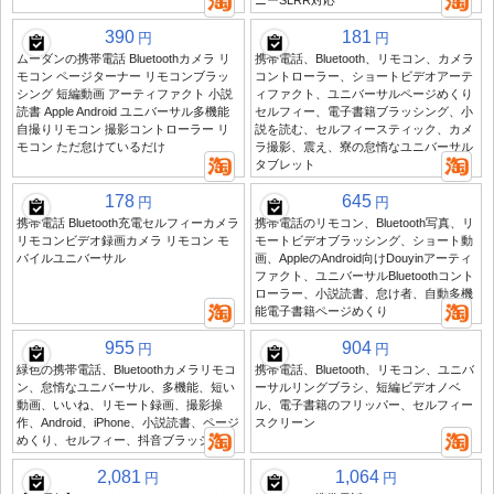
ニーSLRR対応
390
181
円
円
ムーダンの携帯電話 Bluetoothカメラ リ
携帯電話、Bluetooth、リモコン、カメラ
モコン ページターナー リモコンブラッ
コントローラー、ショートビデオアーテ
シング 短編動画 アーティファクト 小説
ィファクト、ユニバーサルページめくり
読書 Apple Android ユニバーサル多機能
セルフィー、電子書籍ブラッシング、小
自撮りリモコン 撮影コントローラー リ
説を読む、セルフィースティック、カメ
モコン ただ怠けているだけ
ラ撮影、震え、寮の怠惰なユニバーサル
タブレット
178
645
円
円
携帯電話 Bluetooth充電セルフィーカメラ
携帯電話のリモコン、Bluetooth写真、リ
リモコンビデオ録画カメラ リモコン モ
モートビデオブラッシング、ショート動
バイルユニバーサル
画、AppleのAndroid向けDouyinアーティ
ファクト、ユニバーサルBluetoothコント
ローラー、小説読書、怠け者、自動多機
能電子書籍ページめくり
955
904
円
円
緑色の携帯電話、Bluetoothカメラリモコ
携帯電話、Bluetooth、リモコン、ユニバ
ン、怠惰なユニバーサル、多機能、短い
ーサルリングブラシ、短編ビデオノベ
動画、いいね、リモート録画、撮影操
ル、電子書籍のフリッパー、セルフィー
作、Android、iPhone、小説読書、ページ
スクリーン
めくり、セルフィー、抖音ブラッシング
2,081
1,064
円
円