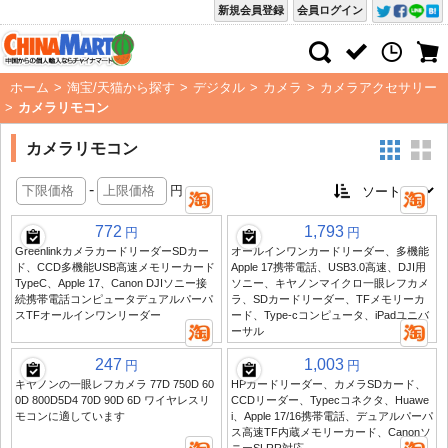
新規会員登録
会員ログイン
ホーム
>
淘宝/天猫から探す
>
デジタル
>
カメラ
>
カメラアクセサリー
>
カメラリモコン
カメラリモコン
-
円
772
1,793
円
円
GreenlinkカメラカードリーダーSDカー
オールインワンカードリーダー、多機能
ド、CCD多機能USB高速メモリーカード
Apple 17携帯電話、USB3.0高速、DJI用
TypeC、Apple 17、Canon DJIソニー接
ソニー、キヤノンマイクロ一眼レフカメ
続携帯電話コンピュータデュアルパーパ
ラ、SDカードリーダー、TFメモリーカ
スTFオールインワンリーダー
ード、Type-cコンピュータ、iPadユニバ
ーサル
247
1,003
円
円
キヤノンの一眼レフカメラ 77D 750D 60
HPカードリーダー、カメラSDカード、
0D 800D5D4 70D 90D 6D ワイヤレスリ
CCDリーダー、Typecコネクタ、Huawe
モコンに適しています
i、Apple 17/16携帯電話、デュアルパーパ
ス高速TF内蔵メモリーカード、Canonソ