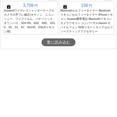
3,709
156
円
円
Audlandワイヤレスシャッターケーブル
Bluetoothセルフィータイマー Bluetooth
カメラの手ブレ補正(キヤノン、ニコン、
リモコンセルフィータイマー iPhoneリモ
ソニー、フジフイルム、パナソニック、
コン Huawei携帯電話 Bluetoothリモコン
オリンパス、5D4 R6、60D、80D、XS1
カメラリモコン ユニバーサルXiaomi モ
0、S5、S1、A7、A5100、DSLRリモコ
バイルフォン 特別リモートカメラセルフ
ン用)
ィースティックアクセサリー
更に読み込む