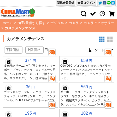
新規会員登録
会員ログイン
ホーム
>
淘宝/天猫から探す
>
デジタル
>
カメラ
>
カメラアクセサリー
>
カメラメンテナンス
カメラメンテナンス
-
円
374
659
円
円
多機能クリーニングブラシセット、キー
Q20/Q6C プロフェッショナルカメラセ
ボードブラシ、カメラ、コンピュータ用
ンサー ノートパソコンキーボードヘッド
品、ヘッドホンツール、ほこり除去ツー
セット 携帯電話クリーニングブラシツー
ル、マウススクリーン、携帯電話
ルセット
36
569
円
円
カメラセンサーフレームクリーニングス
キーボードクリーニングブラシセット、
ティック、CMOSセンサークリーニング
ホコスト除去ブラシ、ホコリ掃除ブラ
ツール、DLR APS-CフルフレームCCD
シ、機械式スクリーン、カメラ、カメ
ラ、スマホ、イヤホンユニバーサル
195
102
円
円