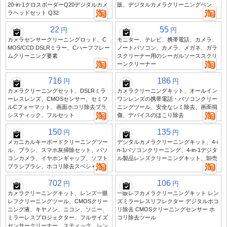
20-in-1クロスボーダーQ20デジタルカメ
販、デジタルカメラクリーニングペン
ラヘッドセット Q32
22
55
円
円
カメラセンサークリーニングロッド、C
モニター、テレビ、携帯電話、カメラ、
MOS/CCD DSLRミラー、Cハーフフレー
ノートパソコン、カメラ、メガネ、ガラ
ムクリーニング要素
スクリーナー用のシーガルソーススクリ
ーンクリーナー
716
186
円
円
カメラクリーニングセット、DSLRミラ
カメラクリーニングキット、オールイン
ーレスレンズ、CMOSセンサー、セミフ
ワンレンズの携帯電話・パソコンクリー
ルCフォーマット、画面ホコリ除去ブラ
ニングツール、安全なシミ除去、画面損
システィック、フルセット
傷、デバイスのほこり除去
150
135
円
円
メカニカルキーボードクリーニングツー
デジタルカメラクリーニングキット、4-i
ル、ブラシ、スマホ灰掃除セット、パソ
n-1パソコンクリーニング、4-in-1デジタ
コンカメラ、イヤホンギャップ、ソフト
ル製品レンズクリーニングキット、卸売
ブラシブラシ、ホコリ除去スペシャル
702
106
円
円
カメラクリーニングキット、レンズ一眼
一眼レフカメラクリーニングキット レン
レフクリーニングツール、CMOSクリー
ズミラーレスリフレクター デジタルホコ
ニング液、キヤノン、ニコン、ソニー、
リ除去 CMOSクリーニングセンサー ホ
ミラーレスプロジェクター、フルサイズ
コリ除去ツール
センサークリーナー、スティック、レン