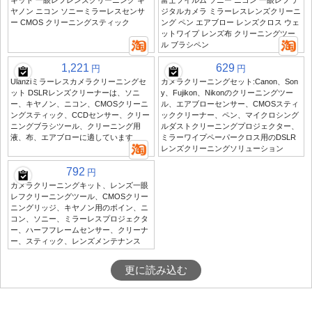
キット 一眼レフレンズクリーニング キ
富士フイルム ソニー ニコン 一眼レフ デ
ヤノン ニコン ソニーミラーレスセンサ
ジタルカメラ ミラーレスレンズクリーニ
ー CMOS クリーニングスティック
ング ペン エアブロー レンズクロス ウェ
ットワイプ レンズ布 クリーニングツー
ル ブラシペン
1,221
629
円
円
Ulanziミラーレスカメラクリーニングセ
カメラクリーニングセット:Canon、Son
ット DSLRレンズクリーナーは、ソニ
y、Fujikon、Nikonのクリーニングツー
ー、キヤノン、ニコン、CMOSクリーニ
ル、エアブローセンサー、CMOSスティ
ングスティック、CCDセンサー、クリー
ッククリーナー、ペン、マイクロシング
ニングブラシツール、クリーニング用
ルダストクリーニングプロジェクター、
液、布、エアブローに適しています
ミラーワイプペーパークロス用のDSLR
レンズクリーニングソリューション
792
円
カメラクリーニングキット、レンズ一眼
レフクリーニングツール、CMOSクリー
ニングリッジ、キヤノン用のボイン、ニ
コン、ソニー、ミラーレスプロジェクタ
ー、ハーフフレームセンサー、クリーナ
ー、スティック、レンズメンテナンス
更に読み込む