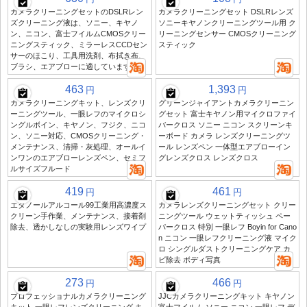
カメラクリーニングセットのDSLRレン
カメラクリーニングセット DSLRレンズ
ズクリーニング液は、ソニー、キヤノ
ソニーキヤノンクリーニングツール用 ク
ン、ニコン、富士フイルムCMOSクリー
リーニングセンサー CMOSクリーニング
ニングスティック、ミラーレスCCDセン
スティック
サーのほこり、工具用洗剤、布拭き布、
ブラシ、エアブローに適しています
463
1,393
円
円
カメラクリーニングキット、レンズクリ
グリーンジャイアントカメラクリーニン
ーニングツール、一眼レフのマイクロシ
グセット 富士キヤノン用マイクロファイ
ングルボイン、キヤノン、フジク、ニコ
バークロス ソニー ニコン スクリーンキ
ン、ソニー対応、CMOSクリーニング・
ーボード カメラ レンズクリーニングツ
メンテナンス、清掃・灰処理、オールイ
ール レンズペン 一体型エアブローイン
ンワンのエアブローレンズペン、セミフ
グレンズクロス レンズクロス
ルサイズフルード
419
461
円
円
エタノールアルコール99工業用高濃度ス
カメラレンズクリーニングセット クリー
クリーン手作業、メンテナンス、接着剤
ニングツール ウェットティッシュ ペー
除去、透かしなしの実験用レンズワイプ
パークロス 特別 一眼レフ Boyin for Cano
n ニコン 一眼レフクリーニング液 マイク
ロ シングルダストクリーニングケア カ
ビ除去 ボディ写真
273
466
円
円
プロフェッショナルカメラクリーニング
JJCカメラクリーニングキット キヤノン