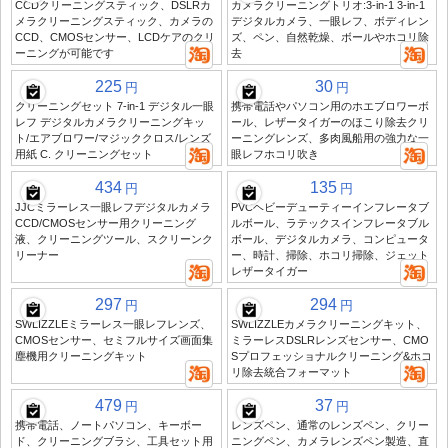
CCDクリーニングスティック、DSLRカ
カメラクリーニングトリオ:3-in-1 3-in-1
メラクリーニングスティック、カメラの
デジタルカメラ、一眼レフ、ボディレン
CCD、CMOSセンサー、LCDケアのクリ
ズ、ペン、自然乾燥、ボールやホコリ除
ーニングが可能です
去
225
30
円
円
クリーニングセット 7-in-1 デジタル一眼
携帯電話やパソコン用のホエブロワーボ
レフ デジタルカメラクリーニングキッ
ール、レザータイガーのほこり除去クリ
ト/エアブロワー/マジッククロス/レンズ
ーニングレンズ、多肉風船用の強力な一
用紙 C. クリーニングセット
眼レフホコリ吹き
434
135
円
円
JJCミラーレス一眼レフデジタルカメラ
PVCヘビーデューティーインフレータブ
CCD/CMOSセンサー用クリーニング
ルボール、ラテックスインフレータブル
液、クリーニングツール、スクリーンク
ボール、デジタルカメラ、コンピュータ
リーナー
ー、時計、掃除、ホコリ掃除、ジェット
レザータイガー
297
294
円
円
SWLIZZLEミラーレス一眼レフレンズ、
SWLIZZLEカメラクリーニングキット、
CMOSセンサー、セミフルサイズ画面集
ミラーレスDSLRレンズセンサー、CMO
塵機用クリーニングキット
Sプロフェッショナルクリーニング&ホコ
リ除去統合フォーマット
479
37
円
円
携帯電話、ノートパソコン、キーボー
レンズペン、通常のレンズペン、クリー
ド、クリーニングブラシ、工具セット用
ニングペン、カメラレンズペン製造、直