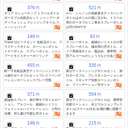
376
521
円
円
ネリア カシューナップ トラベルボトル
ルイ・シャノンの高級香水ディスペンス
ポータブル化粧品セット シャンプー ボ
ボトルはボトルの底に注がれ、トラベル
ディウォッシュ クレンジングオイル ウ
用のポータブルミニ香水スプレーボトル
ォッシュパック
は空の5mlです
149
93
円
円
Travel 11ピースセット:化粧品ボトル、プ
スプレーボトル、超細かいミストの小型
ラスチックボトル、ローションボトル、
スプレーボトル、補水用の空ボトル、メ
トナーボトル、スプレーボトル、シャン
イク用保湿ボトル、瓶詰め、携帯用、小
プーとモイスチャーボトリング
型アルコールのじょうろなどがあります
455
335
円
円
欧一子化粧品真空ディスペンシングボト
真空ディスペンシングボトルセット、旅
ル旅行ポータブルセットプレスファンデ
行ポータブル、プレスオンローションボ
ーションローションスプレー空瓶
トル、スキンケア化粧ローションボト
ル、ファンデーション空ボトル
371
554
円
円
超微粉スプレー、旅行用サブボトルロー
真空ディスペンシングボトルは、携帯型
ション、アルコール、超細かいミスト、
化粧ローション、水エマルジョンプレス
フェイシャルハイドレーション、小型の
ボトル(スケール付き)を飛行機に搭載で
水槽、持ち運び可能な空ボトル
きます
148
215
円
円