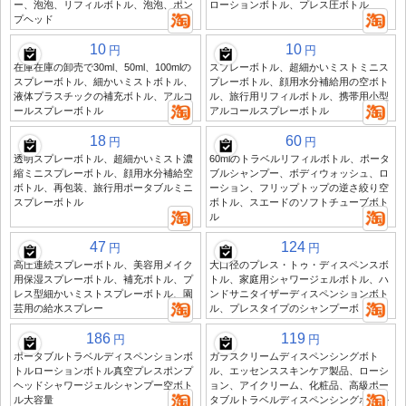
ー、泡泡、リフィルボトル、泡泡、ポン
ローションボトル、プレス圧ボトル
プヘッド
10
10
円
円
在庫在庫の卸売で30ml、50ml、100mlの
スプレーボトル、超細かいミストミニス
スプレーボトル、細かいミストボトル、
プレーボトル、顔用水分補給用の空ボト
液体プラスチックの補充ボトル、アルコ
ル、旅行用リフィルボトル、携帯用小型
ールスプレーボトル
アルコールスプレーボトル
18
60
円
円
透明スプレーボトル、超細かいミスト濃
60mlのトラベルリフィルボトル、ポータ
縮ミニスプレーボトル、顔用水分補給空
ブルシャンプー、ボディウォッシュ、ロ
ボトル、再包装、旅行用ポータブルミニ
ーション、フリップトップの逆さ絞り空
スプレーボトル
ボトル、スエードのソフトチューブボト
ル
47
124
円
円
高圧連続スプレーボトル、美容用メイク
大口径のプレス・トゥ・ディスペンスボ
用保湿スプレーボトル、補充ボトル、プ
トル、家庭用シャワージェルボトル、ハ
レス型細かいミストスプレーボトル、園
ンドサニタイザーディスペンションボト
芸用の給水スプレー
ル、プレスタイプのシャンプーボトル
186
119
円
円
ポータブルトラベルディスペンションボ
ガラスクリームディスペンシングボト
トルローションボトル真空プレスポンプ
ル、エッセンススキンケア製品、ローシ
ヘッドシャワージェルシャンプー空ボト
ョン、アイクリーム、化粧品、高級ポー
ル大容量
タブルトラベルディスペンシングボトル