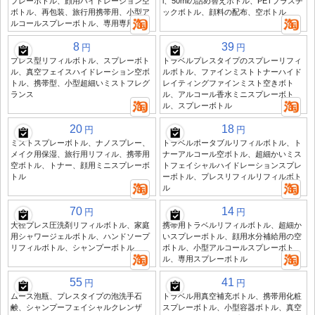
プレーボトル、顔用ハイドレーション空
l、50mlの詰め替えボトル、PETプラスチ
ボトル、再包装、旅行用携帯用、小型ア
ックボトル、顔料の配布、空ボトル
ルコールスプレーボトル、専用専用
8
39
円
円
プレス型リフィルボトル、スプレーボト
トラベルプレスタイプのスプレーリフィ
ル、真空フェイスハイドレーション空ボ
ルボトル、ファインミストトナーハイド
トル、携帯型、小型超細いミストフレグ
レイティングファインミスト空きボト
ランス
ル、アルコール香水ミニスプレーボト
ル、スプレーボトル
20
18
円
円
ミストスプレーボトル、ナノスプレー、
トラベルポータブルリフィルボトル、ト
メイク用保湿、旅行用リフィル、携帯用
ナーアルコール空ボトル、超細かいミス
空ボトル、トナー、顔用ミニスプレーボ
トフェイシャルハイドレーションスプレ
トル
ーボトル、プレスリフィルリフィルボト
ル
70
14
円
円
大径プレス圧洗剤リフィルボトル、家庭
携帯用トラベルリフィルボトル、超細か
用シャワージェルボトル、ハンドソープ
いスプレーボトル、顔用水分補給用の空
リフィルボトル、シャンプーボトル
ボトル、小型アルコールスプレーボト
ル、専用スプレーボトル
55
41
円
円
ムース泡瓶、プレスタイプの泡洗手石
トラベル用真空補充ボトル、携帯用化粧
鹸、シャンプーフェイシャルクレンザ
スプレーボトル、小型容器ボトル、真空