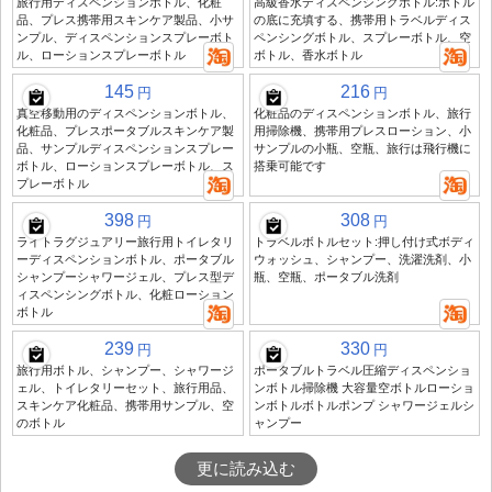
旅行用ディスペンションボトル、化粧
高級香水ディスペンシングボトル:ボトル
品、プレス携帯用スキンケア製品、小サ
の底に充填する、携帯用トラベルディス
ンプル、ディスペンションスプレーボト
ペンシングボトル、スプレーボトル、空
ル、ローションスプレーボトル
ボトル、香水ボトル
145
216
円
円
真空移動用のディスペンションボトル、
化粧品のディスペンションボトル、旅行
化粧品、プレスポータブルスキンケア製
用掃除機、携帯用プレスローション、小
品、サンプルディスペンションスプレー
サンプルの小瓶、空瓶、旅行は飛行機に
ボトル、ローションスプレーボトル、ス
搭乗可能です
プレーボトル
398
308
円
円
ライトラグジュアリー旅行用トイレタリ
トラベルボトルセット:押し付け式ボディ
ーディスペンションボトル、ポータブル
ウォッシュ、シャンプー、洗濯洗剤、小
シャンプーシャワージェル、プレス型デ
瓶、空瓶、ポータブル洗剤
ィスペンシングボトル、化粧ローション
ボトル
239
330
円
円
旅行用ボトル、シャンプー、シャワージ
ポータブルトラベル圧縮ディスペンショ
ェル、トイレタリーセット、旅行用品、
ンボトル掃除機 大容量空ボトルローショ
スキンケア化粧品、携帯用サンプル、空
ンボトルボトルポンプ シャワージェルシ
のボトル
ャンプー
更に読み込む