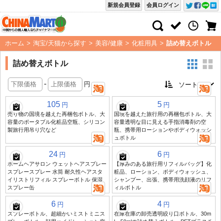
新規会員登録
会員ログイン
ホーム
>
淘宝/天猫から探す
>
美容/健康
>
化粧用具
>
詰め替えボトル
詰め替えボトル
-
円
105
5
円
円
売り物の国境を越えた再梱包ボトル、大
国境を越えた旅行用の再梱包ボトル、大
容量のポータブル化粧品空瓶、シリコン
容量透明な目に見える手指消毒剤の空
製旅行用吊り穴など
瓶、携帯用ローションやボディウォッシ
ュボトル
24
6
円
円
ホームヘアサロン ウェットヘアスプレー
【厚みのある旅行用リフィルバッグ】化
スプレースプレー 水筒 耐久性ヘアスタ
粧品、ローション、ボディウォッシュ、
イリストリフィル スプレーボトル 保湿
シャンプー、出張、携帯用洗顔液のリフ
スプレー缶
ィルボトル
6
4
円
円
スプレーボトル、超細かいミストミニス
在庫在庫の卸売透明絞り口ボトル、30m