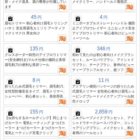
容・メイク道具、眉の整形が付属してい
メイクミラー、ハンドヘルド着脱式
ます
45
4
円
円
眉毛トリマー 初心者向け眉毛トリミング
ミニポータブルストレートハンドル 傷防
ハサミ 安全用眉毛カミソリ アーティフ
止アイブロウレイザー ユニセックス安全
ァクトマクロ 男女向け
アイブロウトリマー 初心者向けビューテ
ィーツール
135
346
円
円
クロスボーダー卸売のアイブロウトリマ
初めて見たのは初心者向けメイクブラシ
ー(安全網付き)マルチ仕様の傷防止美容
セット、ルースパウブラシ、アイシャド
眉毛剃刀の便利な美容ツール
ウブラシ、チークブラシ、蒼州のビュー
ティーブラシフルセット、超ソフトです
8
11
円
円
折りたたみ式眉毛トリマー、眉毛剃刀、
アクアリン個別パッケージの折りたたみ
女性型防傷安全タイプ、眉毛トリマー、
式眉毛トリマー 女性初心者向け眉毛シェ
シェーバー、初心者セット、美容用具
ービングブレードメイクアップツール卸
売ドロップ
155
2,859
円
円
【長持ちするホールディング】同じまつ
二木グレープメイクブラシセット、アイ
げカーラー 電気ヒーティング まつげカ
シャドウチークルースパウダー、コント
ーラー まつげカーラー まつげカーラー
ゥアリングブラシ、メイクセット、初心
電気ヒーティング充電クリップ
者用のツールセット