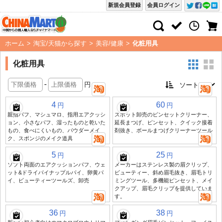
新規会員登録
会員ログイン
ホーム
>
淘宝/天猫から探す
>
美容/健康
>
化粧用具
化粧用具
-
円
4
60
円
円
親指パフ、マシュマロ、指用エアクッシ
スポット卸売のピンセットクリーナー、
ョン、小さなパフ、湿ったものと乾いた
延長まつげ、ピンセット、クイック接着
もの、食べにくいもの、パウダーメイ
剤抜き、ボールまつげクリーナーツール
ク、スポンジのメイク道具
5
25
円
円
ソフト両面のエアクッションパフ、ウェ
メーカーはステンレス製の眉クリップ、
ット&ドライパイナップルパイ、卵黄パ
ビューティー、斜め眉毛抜き、眉毛トリ
イ、ビューティーツールズ、卸売
ミングツール、多機能ピンセット、メイ
クアップ、眉毛クリップを提供していま
す。
36
38
円
円