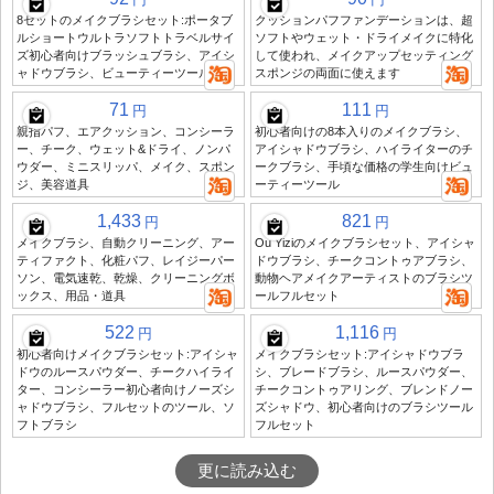
8セットのメイクブラシセット:ポータブ
クッションパフファンデーションは、超
ルショートウルトラソフトトラベルサイ
ソフトやウェット・ドライメイクに特化
ズ初心者向けブラッシュブラシ、アイシ
して使われ、メイクアップセッティング
ャドウブラシ、ビューティーツール
スポンジの両面に使えます
71
111
円
円
親指パフ、エアクッション、コンシーラ
初心者向けの8本入りのメイクブラシ、
ー、チーク、ウェット&ドライ、ノンパ
アイシャドウブラシ、ハイライターのチ
ウダー、ミニスリッパ、メイク、スポン
ークブラシ、手頃な価格の学生向けビュ
ジ、美容道具
ーティーツール
1,433
821
円
円
メイクブラシ、自動クリーニング、アー
Ou Yiziのメイクブラシセット、アイシャ
ティファクト、化粧パフ、レイジーパー
ドウブラシ、チークコントゥアブラシ、
ソン、電気速乾、乾燥、クリーニングボ
動物ヘアメイクアーティストのブラシツ
ックス、用品・道具
ールフルセット
522
1,116
円
円
初心者向けメイクブラシセット:アイシャ
メイクブラシセット:アイシャドウブラ
ドウのルースパウダー、チークハイライ
シ、ブレードブラシ、ルースパウダー、
ター、コンシーラー初心者向けノーズシ
チークコントゥアリング、ブレンドノー
ャドウブラシ、フルセットのツール、ソ
ズシャドウ、初心者向けのブラシツール
フトブラシ
フルセット
更に読み込む