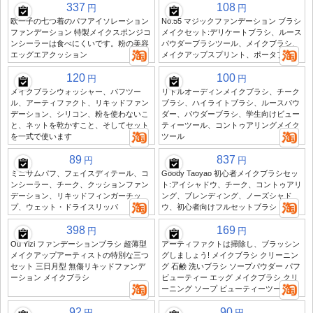
337
108
円
円
欧一子の七つ着のパフアイソレーション
No.55 マジックファンデーション ブラシ
ファンデーション 特製メイクスポンジコ
メイクセット:デリケートブラシ、ルース
ンシーラーは食べにくいです。粉の美容
パウダーブラシツール、メイクブラシ、
エッグエアクッション
メイクアップスプリント、ポータブル
120
100
円
円
メイクブラシウォッシャー、パフツー
リトルオーディンメイクブラシ、チーク
ル、アーティファクト、リキッドファン
ブラシ、ハイライトブラシ、ルースパウ
デーション、シリコン、粉を使わないこ
ダー、パウダーブラシ、学生向けビュー
と、ネットを乾かすこと、そしてセット
ティーツール、コントゥアリングメイク
を一式で使います
ツール
89
837
円
円
ミニサムパフ、フェイスディテール、コ
Goody Taoyao 初心者メイクブラシセッ
ンシーラー、チーク、クッションファン
ト:アイシャドウ、チーク、コントゥアリ
デーション、リキッドフィンガーチッ
ング、ブレンディング、ノーズシャド
プ、ウェット・ドライスリッパ
ウ、初心者向けフルセットブラシ
398
169
円
円
Ou Yizi ファンデーションブラシ 超薄型
アーティファクトは掃除し、ブラッシン
メイクアップアーティストの特別な三つ
グしましょう! メイクブラシ クリーニン
セット 三日月型 無傷リキッドファンデ
グ 石鹸 洗いブラシ ソープパウダー パフ
ーション メイクブラシ
ビューティー エッグ メイクブラシ クリ
ーニング ソープ ビューティーツール
92
90
円
円