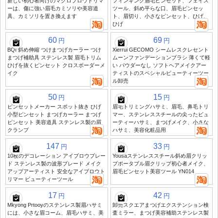
新しい初心者向けのマクロブロウトリマ
フィンギング眉毛ピンセット、フェイス
ーは、傷に強い眉毛カミソリや美容道
ツール、斜め平らな口、眉毛ピンセッ
具、カミソリを置き換えます
ト、眉切り、小さなピンセット、ひげ、
ひげ
60
69
円
円
BQI 斜め伸縮 つけまつげカーラー つけ
Xierrui GECOMO シームレスクレセント
まつげ補助具 ステンレス製 眉毛トリム
ムーンファンデーションブラシ 薄くて軽
ひげを抜くピンセット クロスボーダーメ
い パウダーなし ソフトヘアメイクアー
イク
ティストのスペシャルビューティーツー
ル卸売
50
15
円
円
ピンセットメーカー スポット抜き ひげ
眉毛トリミングハサミ、眉毛、鼻毛トリ
小型ピンセット まつげカーラー まつげ
マー、ステンレススチールの尖ったビュ
ピンセット 美容道具 ステンレス製の眉
ーティーハサミ、まつげメイク、小さな
クランプ
ハサミ、美容化粧品用
147
33
円
円
10枚のデコレーション アイブロウブレー
Yousaステンレススチール斜め眉クリッ
ド ステンレス製の波形ブレード メイク
プポータブル眉クリップ初心者メイク、
アップアーティスト 安全なアイブロウト
眉毛ピンセット美容ツール YN014
リマー ビューティーツール
17
42
円
円
Mkyong Prtooyのステンレス製眉ハサミ
卸売スクエアまつげエクステンション検
には、小さな眉コーム、眉毛ハサミ、美
査ミラー、まつげ美容補助ステンレス製