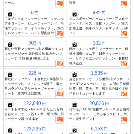
ョール
装置
6
482
円
円
フェイシャルマッサージャー、マッスル
クロスボーダーホームスマート定温首サ
プルローラー、ビューティーワンド、両
ポートデバイス、頸椎ハンガー、パルス
端プッシュ、フェイシャルリフト、首の
加熱圧迫、携帯ペンダントマッサージギ
しわマッサージ、ハート型刮痧ボード
フト
903
102
円
円
新しい頸椎マッサージ枕 多機能ウエスト
腰椎ストレッチ牽引マッサージャー、腰
マッサージャー 赤外線加熱 揉み合いマ
椎椎間板ヘルニア、鍼灸マッサージャ
ッサージ 全身 家庭用熱圧迫圧
ー、リクライニングクッション、脊椎腰
椎矯正器
226
1,535
円
円
新たにアップグレードされたC字型頸部
肩と首のマッサージ必備:頸椎マッサージ
マッサージ枕、ストレッチ&矯正、肩と
ャーN7マスターハンドは、人間の手が僧
首のラグジュアリーカーブチャー、スト
帽筋、腰、背中、首、脚を揉みほぐす動
レート、重力指圧頸部枕
作をシミュレートします
122,840
20,826
円
円
ギフトおすすめ Yibo SKG 折りたたみ肩
日本涼介 MT02 頸椎マッサージ 肩と首の
と首のマッサージ器 G7 第二世代 頸・頸
マッサージャー こねるネックピロー ホ
マッサージ器 公式本物
ーム誕生日ギフト
123,225
6,153
円
円