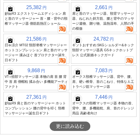
25,382
2,661
円
円
妙姐R3 エクストリームエディション 肩
肩と首のマッサージ器、頸背マッサージ
と首のマッサージャー 首・腰・背中の頸
器、ねじれた斜方筋、腰と背中のマッサ
椎マッサージ器 僧筋筋熱圧ショール
ージ遺物、贈り物、温熱湿布、人間の手
の模倣
21,586
24,782
円
円
日本涼介 MT02 頸部脊椎マッサージャー
ギフトおすすめ:SKGショルダー&ネック
ホットコンプレッション 肩と首のマッサ
頸部マッサージ器具 G5ネックホットプ
ージャー 揉みほぐ 首プロテクター誕生
レス 公式新婚ネックガード
日ギフト
9,868
7,083
円
円
VTT頸部マッサージ器 本物の肩 首 腰 背
オークス頸椎マッサージ器、背中、腰、
中 首 肩 僧帽粒 揉み合い 多機能アーティ
肩、硬い椎骨、首のこねり、特殊な人工
ファクト
トラペジ筋マッサージ器
27,361
7,446
円
円
妙姐R9 肩と首のマッサージャー ホット
オークスの頸椎マッサージ器 本物の首、
コンプレッション 腰の背中を叩く 頸椎
背中、腰、多機能枕、肩、首のドレッジ
マッサージャー誕生日ギフト
用品 高齢者向け
更に読み込む