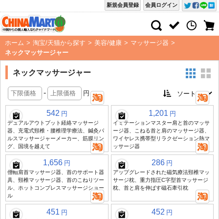
新規会員登録
会員ログイン
ホーム
>
淘宝/天猫から探す
>
美容/健康
>
マッサージ器
>
ネックマッサージャー
ネックマッサージャー
-
円
542
1,201
円
円
デュアルアウトプット経絡マッサージ
イミテーションマスター肩と首のマッサ
器、充電式頸椎・腰椎理学療法、鍼灸パ
ージ器、こねる首と肩のマッサージ器、
ルスマッサージャーメーカー、筋膜リン
ワイヤレス携帯型リラクゼーション熱マ
グ、国境を越えて
ッサージ器
1,656
286
円
円
僧帽肩首マッサージ器、首のサポート器
アップグレードされた磁気療法頸椎マッ
具、頸椎マッサージ器、首のこねりツー
サージ枕、重力指圧C字型首マッサージ
ル、ホットコンプレスマッサージショー
枕、首と肩を伸ばす磁石牽引枕
ル
451
452
円
円