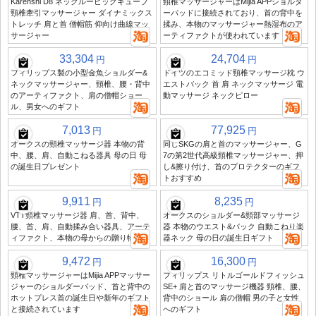
Karenshi D8 ネックルービックキューブ
頸椎マッサージャーはMijia APPショルダ
頸椎牽引マッサージャー ダイナミックス
ーパッドに接続されており、首の背中を
トレッチ 肩と首 僧帽筋 仰向け曲線マッ
揉み、本物のマッサージャー熱湿布のア
サージャー
ーティファクトが使われています
33,304
24,704
円
円
フィリップス製の小型金魚ショルダー&
ドイツのエコミッド頸椎マッサージ枕 ウ
ネックマッサージャー、頸椎、腰・背中
エストバック 首 肩 ネックマッサージ 電
のアーティファクト、肩の僧帽ショー
動マッサージ ネックピロー
ル、男女へのギフト
7,013
77,925
円
円
オークスの頸椎マッサージ器 本物の背
同じSKGの肩と首のマッサージャー、G
中、腰、肩、自動こねる器具 母の日 母
7の第2世代高級頸椎マッサージャー、押
の誕生日プレゼント
し&擦り付け、首のプロテクターのギフ
トおすすめ
9,911
8,235
円
円
VTT頸椎マッサージ器 肩、首、背中、
オークスのショルダー&頸部マッサージ
腰、首、肩、自動揉み合い器具、アーテ
器 本物のウエスト&バック 自動こねり楽
ィファクト、本物の母からの贈り物
器ネック 母の日の誕生日ギフト
9,472
16,300
円
円
頸椎マッサージャーはMijia APPマッサー
フィリップス リトルゴールドフィッシュ
ジャーのショルダーパッド、首と背中の
SE+ 肩と首のマッサージ機器 頸椎、腰、
ホットプレス首の誕生日や新年のギフト
背中のショール 肩の僧帽 男の子と女性
と接続されています
へのギフト