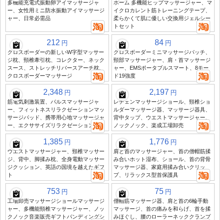
多機能充電式振動卵アイマッサージャ
ホーム 多機能ヒップマッサージャー、マ
ー、女性用ミニ防水振動アイマッサージ
イクロカレント筋トレーニングテープ、
ャー、日常必需品
柔らかくて肌に優しい交換用ジェルシー
トセット
212
84
円
円
クロスボーダーの新しいW字型マッサー
クロスボーダーミニマッサージパッチ、
ジ枕、頸椎牽引枕、コレクター、ネック
頸部マッサージャー、肩・首マッサージ
スース、ストレッチリバースアーチ枕、
ャー、EMSポータブルスマート、8モー
クロスボーダーマッサージ
ド19強度
2,348
2,197
円
円
筋電気刺激装置、パルスマッサージャ
レチェンマッサージショール、頸椎ショ
ー、フィットネスリラクゼーションマッ
ルダーマッサージ器、マッサージ器具、
サージパッド、携帯用心地マッサージャ
背中タップ、ウエストマッサージャー、
ー、エクササイズリラクゼーション
ノックノック、楽成工場卸売
1,385
1,776
円
円
ウエストマッサージャー、頸椎マッサー
肩と首のマッサージャー、首の僧帽筋揉
ジ、背中、脚揉み枕、全身電動マッサー
み合いホット湿布、ショール、首の背骨
ジクッション、英語の国境を越えたギフ
マッサージ器、家庭用揉み合いクリッ
ト
プ、リラックス型首保護具
753
75
円
円
工場卸売マッサージショールマッサージ
僧帽筋マッサージ器、肩と首の6輪手動
ャー、多機能頸椎マッサージャー、ノッ
マッサージ、首の痛みを和らげ、首を揉
クノック音楽販売ギフトパンディングシ
みほぐし、腰のローラーネッククランプ