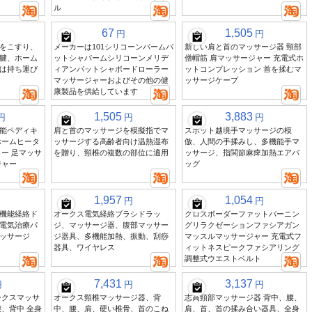
ル
67
1,505
円
円
をこすり、
メーカーは101シリコーンパームパ
新しい肩と首のマッサージ器 頸部
腱、ホーム
ットシャパームシリコーンメリデ
僧帽筋 肩マッサージャー 充電式ホ
は持ち運び
ィアンパットシャボードローラー
ットコンプレッション 首を揉むマ
マッサージャーおよびその他の健
ッサージケープ
康製品を供給しています
1,505
3,883
円
円
円
能ペディキ
肩と首のマッサージを模擬指でマ
スポット越境手マッサージの模
ホームヒータ
ッサージする高齢者向け温熱湿布
倣、人間の手揉みし、多機能手マ
ー 足マッサ
を贈り、頸椎の複数の部位に適用
ッサージ、指関節麻痺加熱エアバ
ジャー
ッグ
1,957
1,054
円
円
機能経絡ド
オークス電気経絡ブラシドラッ
クロスボーダーファットバーニン
電気治療パ
ジ、マッサージ器、腹部マッサー
グリラクゼーションファシアガン
ッサージ
ジ器具、多機能加熱、振動、刮痧
マッスルマッサージャー 充電式フ
器具、ワイヤレス
ィットネスピークファシアリング
調整式ウエストベルト
7,431
3,137
円
円
円
ークスマッサ
オークス頸椎マッサージ器、背
志高頸部マッサージ器 背中、腰、
、背中 全身
中、腰、肩、硬い椎骨、首のこね
肩、首、首の揉み合い器具、全身