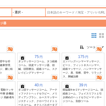
ージ器
75
175
円
円
背中を叩
タコマッサージコーム、タコ経絡
エアバッグハンマーマッサージ、
健康管理、
コーム、頭皮マッサージ器、頭
ビート、フィットネスハンマー、
ジ、腱に粘
鍼、頭部療法、経絡コーム、スク
経絡マッサージ、ハンマーマッサ
ト
レイピングマッサージ
ージ、肩、頸椎、背中、リラック
ス、脚鍼治療
40
39
円
円
 電動マッサ
タコ頭マッサージコーム、アーテ
樹脂製4-in-1マッサージコーム、頭
背中脚 多機能
ィファクトヘッドセラピー、メリ
経絡コーム、フェイスリフトと引
ジ 高齢者向
ディアンブラシ、ルースマッサー
き締めのヘッドセラピーマッサー
ジスティック、クローワイドトゥ
ジコーム、刮痧ツール
ースコーム、オクトパスポータブ