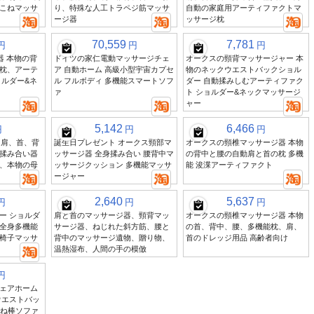
こねマッサ
り、特殊な人工トラペジ筋マッサ
自動の家庭用アーティファクトマ
ージ器
ッサージ枕
70,559
7,781
円
円
円
器 本物の背
ドイツの家仁電動マッサージチェ
オークスの頸背マッサージャー 本
枕、アーテ
ア 自動ホーム 高級小型宇宙カプセ
物のネックウエストバックショル
ョルダー&ネ
ル フルボディ 多機能スマートソフ
ダー 自動揉みしむアーティファク
ァ
ト ショルダー&ネックマッサージ
ャー
5,142
6,466
円
円
円
 肩、首、背
誕生日プレゼント オークス頸部マ
オークスの頸椎マッサージ器 本物
揉み合い器
ッサージ器 全身揉み合い 腰背中マ
の背中と腰の自動肩と首の枕 多機
、本物の母
ッサージクッション 多機能マッサ
能 浚渫アーティファクト
ージャー
2,640
5,637
円
円
円
ー ショルダ
肩と首のマッサージ器、頸背マッ
オークスの頸椎マッサージ器 本物
全身多機能
サージ器、ねじれた斜方筋、腰と
の首、背中、腰、多機能枕、肩、
椅子マッサ
背中のマッサージ遺物、贈り物、
首のドレッジ用品 高齢者向け
温熱湿布、人間の手の模倣
円
ェアホーム
ウエストバッ
こね棒ソファ