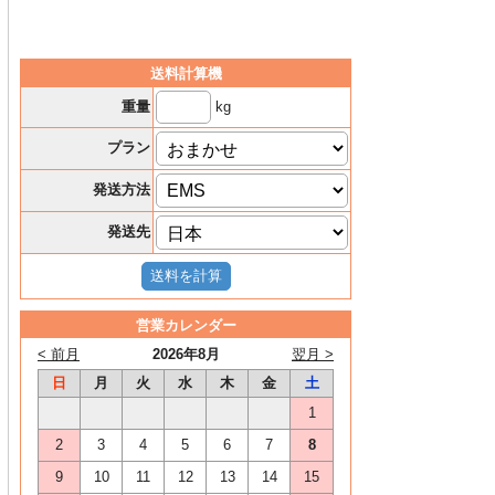
送料計算機
kg
重量
プラン
発送方法
発送先
営業カレンダー
< 前月
2026年8月
翌月 >
日
月
火
水
木
金
土
1
2
3
4
5
6
7
8
9
10
11
12
13
14
15