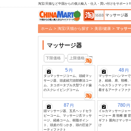
淘宝/天猫など中国からの個人輸入・仕入・買い付けをサポート!!
ホーム
>
淘宝/天猫から探す
>
美容/健康
>
マッサ
マッサージ器
-
円
5
48
円
円
タコマッサージコーム、頭経マッ
マッサージハンマーで
サージ器、頭皮経穴頭部療法コー
き、経絡、肩、頸椎、
ム、タコポータブル大型ワイド歯
ヘルスラックマッサー
のスクレイピングコーム
着するアーティファク
87
780
円
円
頭マッサージ器、五爪ヘッドセラ
イルカマッサージャー
ピーコーム、マッサージ爪マッサ
ージャー 肩 頸椎 腰 
ージ、経絡コーム、樹脂ポイン
ギフト 親向けマッサー
ト、頭皮の引っかき、頭の圧迫ア
け
ーティファクト