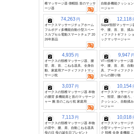
椎マッサージ器 僧帽筋 首のマッサ
自動多機能クッション
ージ器
ージャー
74,263
12,118
円
オークスマッサージチェアホーム
Supor頸部マッサージ
フルボディ多機能自動小型スペー
中、腰、首、首、揉み
スカプセル電動スマートチェア 20
ィファクトギフト シ
26年新品
ックマッサージャー
4,935
9,947
円
オークスの頸椎マッサージ器、腰
VTT頸椎マッサージ器
背、肩、首、こねる器具、全身自
中、腰、首、肩、自動
動、家庭用アーティファクトマッ
具、アーティファクト
サージ枕
からの贈り物
3,037
10,154
円
オークスの頸椎マッサージ器 本物
オークスマッサージャ
の腰背 多機能肩と首のマッサージ
ー、頸背、腰の後ろ、
ャー 腕 首のこねり枕 家庭用
クッション、自動揉み
ージャー
7,113
10,018
円
オークスの頸椎マッサージ器 本物
オークスマッサージチ
の背中、腰、肩、自動こねる器具
小型マッサージャー 
母の日 母の誕生日プレゼント
ク 頸椎 全身 多機能 