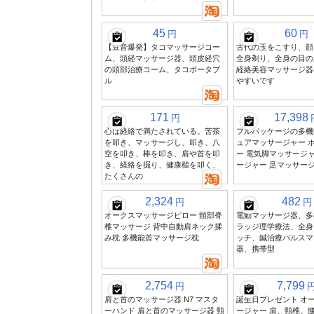
45
60
円
円
【豆音爆発】タコマッサージコー
古代の玉をこすり、顔
ム、頭経マッサージ器、頭皮経穴
全身剃り、全身の目の
の頭部治療コーム、タコポータブ
経絡美容マッサージ器
ル
やすいです
171
17,398
円
心は経絡で満たされている。苦茶
フルパッケージの多機
を叩き、マッサージし、叩き、八
ュアマッサージャー 
空を叩き、棒を叩き、肩や首を叩
ー 電気脚マッサージャ
き、経絡を掘り、健康槌を叩く、
ージャー 足マッサー
たくさんの
2,324
482
円
円
オークスマッサージピロー 頸部脊
電動マッサージ器、多
椎マッサージ 背中自動肩ネック揉
ラッジ理学療法、全身
み枕 多機能首マッサージ枕
ッチ、鍼治療パルスマ
器、携帯型
2,754
7,799
円
肩と首のマッサージ器 N7 マスタ
誕生日プレゼント オ
ーハンド 肩と首のマッサージ器 頸
ージャー 肩、頸椎、腰