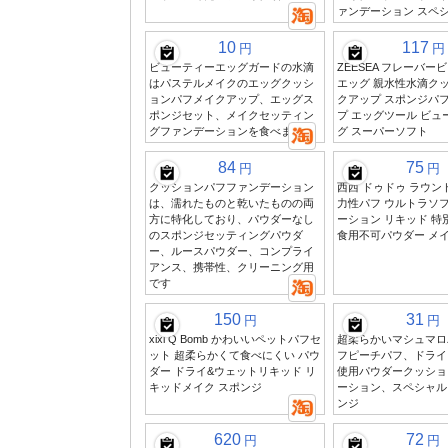
ァンデーション スペ
10
117
円
円
ビューティーエッグガードの水滴
ZEESEA フレーバー
はパステルメイクのエッグクッシ
エッグ 親水性水滴クッ
ョンパフメイクアップ、エッグス
クアップ スポンジパフ
ポンジセット、メイクセッティン
プ エッグツール ビュ
グファンデーションを食べません
グ スーパーソフト
84
75
円
円
クッションパフファンデーション
西西 ドゥドゥ ラウン
は、濡れたものと乾いたものの両
力性パフ ウルトラソ
方に特化しており、パウダーなし
ーション リキッド 特
のスポンジセッティングパウダ
食用不可パウダー メ
ー、ルースパウダー、コンプライ
アンス、携帯性、クリーニング用
です
150
31
円
円
xixi Q Bomb かわいいペットパフセ
超柔らかいマシュマロ
ット 超柔らかくて食べにくい パウ
フピーチパフ、ドライ
ダー ドライ&ウェットリキッド リ
使用パウダークッショ
キッドメイク スポンジ
ーション、スペシャル
ンジ
620
72
円
円