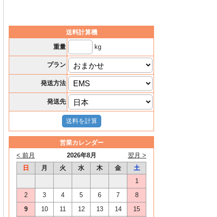
送料計算機
kg
重量
プラン
発送方法
発送先
営業カレンダー
< 前月
2026年8月
翌月 >
日
月
火
水
木
金
土
1
2
3
4
5
6
7
8
9
10
11
12
13
14
15