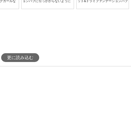
グガールな
ョンパフに引っかからないように
ット&ドライファンデーションパフ
更に読み込む