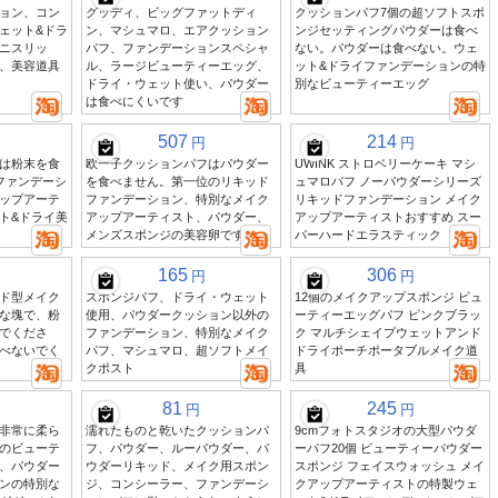
ョン、コン
グッディ、ビッグファットディ
クッションパフ7個の超ソフトスポ
ェット&ドラ
ン、マシュマロ、エアクッション
ンジセッティングパウダーは食べ
ニスリッ
パフ、ファンデーションスペシャ
ない。パウダーは食べない。ウェ
、美容道具
ル、ラージビューティーエッグ、
ット&ドライファンデーションの特
ドライ・ウェット使い、パウダー
別なビューティーエッグ
は食べにくいです
507
214
円
円
は粉末を食
欧一子クッションパフはパウダー
UWINK ストロベリーケーキ マシ
ファンデーシ
を食べません。第一位のリキッド
ュマロパフ ノーパウダーシリーズ
ップアーテ
ファンデーション、特別なメイク
リキッドファンデーション メイク
ト&ドライ美
アップアーティスト、パウダー、
アップアーティストおすすめ スー
メンズスポンジの美容卵です。
パーハードエラスティック
165
306
円
円
ド型メイク
スポンジパフ、ドライ・ウェット
12個のメイクアップスポンジ ビュ
な塊で、粉
使用、パウダークッション以外の
ーティーエッグパフ ピンクブラッ
でくださ
ファンデーション、特別なメイク
ク マルチシェイプウェットアンド
べないでく
パフ、マシュマロ、超ソフトメイ
ドライポーチポータブルメイク道
クポスト
具
81
245
円
円
非常に柔ら
濡れたものと乾いたクッションパ
9cmフォトスタジオの大型パウダ
のビューテ
フ、パウダー、ルーパウダー、パ
ーパフ20個 ビューティーパウダー
、パウダー
ウダーリキッド、メイク用スポン
スポンジ フェイスウォッシュ メイ
ンの特別な
ジ、コンシーラー、ファンデーシ
クアップアーティストの特製ウェ