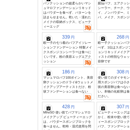
パフクッションの超柔らかいマシ
親指パフ、エアクッシ
ュマロファンデーションリキッド
シーラー、チーク、ウ
はパウダーを食べず、パターンを
イ、ノンパウダー、ミ
詰まらせません。乾いた・濡れた
パ、メイク、スポンジ
メイクの収納ボックス、ビューテ
ィーエッグ
339
268
円
円
欧一子の七つ着のパフアイソレー
欧一子クッションパフ
ションファンデーション 特製メイ
べず、1位はスポンジ
クスポンジコンシーラーは食べに
ョンリキッドメイクア
くいです。粉の美容エッグエアク
ィストの特別なウェッ
ッション
容卵です
186
308
円
円
マシュマロパフ100ポイント、美容
使い捨てのダイヤモン
卵クッションのドライ&ウェットメ
用スポンジパフは小さ
イクアップアーティストだけ、粉
状の美容卵は食べない
状ファンデーションは食べない
い。本物の化粧卵は食
ださい。
428
307
円
円
MINISO 使い捨てパフマシュマロ
ビューティーエッグは
メイクアップ ビューティーエッグ
かく、粉末や使い捨て
は、パウダースポンジブロックを
ィースポンジブロック
食べません。乾時・湿式使用を問
パフ、ファンデーショ