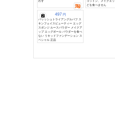
わず
コットン、メイクエッ
どを食べません
497
円
パリッシュトライアングルパフ ス
キンフェイスビューティー エッグ
スポンジ ルースパウダー メイクア
ップ エッグボール パウダーを食べ
ない リキッドファンデーション ス
ペシャル 正品