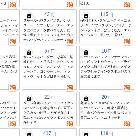
シャル
優しい
42
115
円
円
ビューティー
スモールハウスメイクスポンジ、
-送料無料/パフ/ビューティーエッ
ション メイ
スーパーソフトビューティーエッ
グ B1v-ソフトスポンジメイク、テ
 メイクアッ
グはパウダーを食べません。乾
ンペラメイク、ひょうたん、エア
ーティーエッ
燥・湿気クッションメイクパウダ
クッション、乾いた、濡れた
ーパウダーパフファンデーション
67
16
円
円
ドベア 高弾
サムパフはパウダー、Q爆弾、超
クッションパフファンデーション
フトファンデ
柔らかい、とろみをつけたマシュ
は、超ソフトやウェット・ドライ
別乾燥湿潤
マロ、メイク、スポンジ、フィン
メイクに特化して使われ、メイク
イクスポンジ
ガーパフ、コンシーラー、ドラ
アップセッティングスポンジの両
イ・ウェットなどは食べません
面に使えます
22
20
円
円
パウダーパ
グトゥ卵黄パイデーモンパイクッ
超柔らかい100ポイントマシュマロ
・ウェット
ションパフは粉を食べず、両面で
クッションパフ、乾燥・湿式使
ンファンデ
とろみをつけることができます。
用、非パウダーメイク用スポンジ
メイクスポ
乾式と湿式のメイクスポンジが分
美容エッグボトムリキッド
かります
417
118
円
円