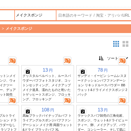
具
>
メイクスポンジ
13
78
円
円
ットンメイ
クリスタルベルベット、ルースパ
サンディ・イーピン シームレスヌ
ンジ、ウォ
ウダーパフフォトスタジオ、コッ
ードクッションパフファンデーシ
イクツー
トンセッティング、メイクアップ
ョン リキッドルースパウダー BB
ー、デュア
メイク道具、濡れたものと乾いた
ウェット&ドライメイクスポンジ 2
ット卸売
トゲッヒートスポンジ、フロッキ
パック
ング、フロッキング
108
13
円
円
ップルトライ
高級ブラックパイナップルパフ ト
ラテックスパフ卸売の三角化粧、
ション ドラ
ライアングルスポンジパフファン
スポンジ、ウェット&ドライビュー
パウダーなし
デーション メイク用 両面ウェット
ティー、卵、メイクアップ、パウ
トラソフトフ
&ドライ ブラックパフ XL
ダー、コンシーラー、そして肌に