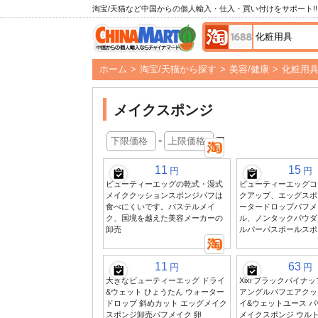
淘宝/天猫など中国からの個人輸入・仕入・買い付けをサポート!!
ホーム
>
淘宝/天猫から探す
>
美容/健康
>
化粧用
メイクスポンジ
-
円
11
15
円
円
ビューティーエッグの乾式・湿式
ビューティーエッグコ
メイククッションスポンジパフは
クアップ、エッグスポ
食べにくいです。パステルメイ
ータードロップパフメ
ク、国境を越えた美容メーカーの
ル、ノンタックパウダ
卸売
ルパーパスボールスポ
11
63
円
円
大きなビューティーエッグ ドライ
Xixi ブラックパイナ
&ウェット ひょうたん ウォーター
アングルパフエアクッ
ドロップ 斜めカット エッグメイク
イ&ウェットユース 
スポンジ卸売パフメイク 卵
メイクスポンジ ウル