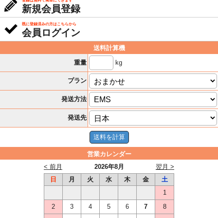
登録は無料で簡単にできます
新規会員登録
既に登録済みの方はこちらから
会員ログイン
送料計算機
kg
重量
プラン
発送方法
発送先
営業カレンダー
< 前月
2026年8月
翌月 >
日
月
火
水
木
金
土
1
2
3
4
5
6
7
8