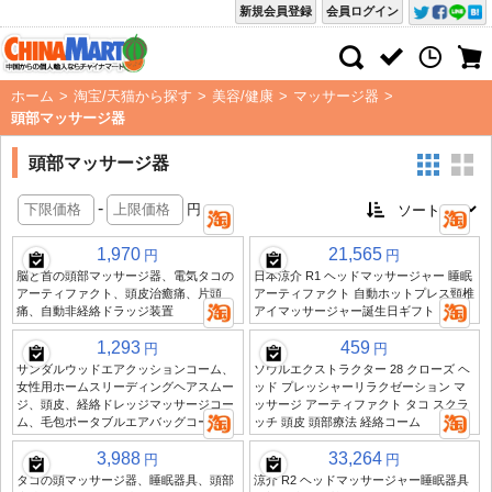
新規会員登録
会員ログイン
ホーム
>
淘宝/天猫から探す
>
美容/健康
>
マッサージ器
>
頭部マッサージ器
頭部マッサージ器
-
円
1,970
21,565
円
円
脳と首の頭部マッサージ器、電気タコの
日本涼介 R1 ヘッドマッサージャー 睡眠
アーティファクト、頭皮治癒痛、片頭
アーティファクト 自動ホットプレス頸椎
痛、自動非経絡ドラッジ装置
アイマッサージャー誕生日ギフト
1,293
459
円
円
サンダルウッドエアクッションコーム、
ソウルエクストラクター 28 クローズ ヘ
女性用ホームスリーディングヘアスムー
ッド プレッシャーリラクゼーション マ
ジ、頭皮、経絡ドレッジマッサージコー
ッサージ アーティファクト タコ スクラ
ム、毛包ポータブルエアバッグコーム
ッチ 頭皮 頭部療法 経絡コーム
3,988
33,264
円
円
タコの頭マッサージ器、睡眠器具、頭部
涼介 R2 ヘッドマッサージャー睡眠器具