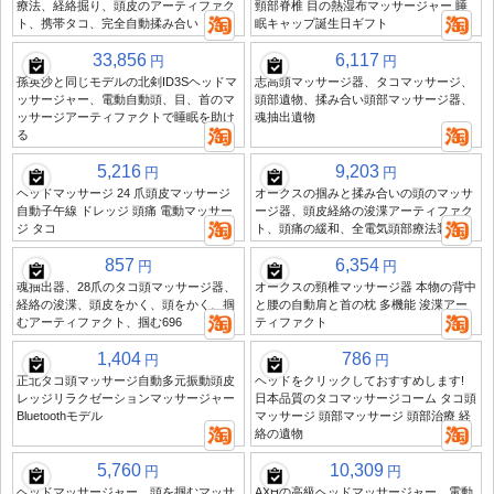
療法、経絡掘り、頭皮のアーティファク
頸部脊椎 目の熱湿布マッサージャー 睡
ト、携帯タコ、完全自動揉み合い
眠キャップ誕生日ギフト
33,856
6,117
円
円
孫英沙と同じモデルの北剣ID3Sヘッドマ
志高頭マッサージ器、タコマッサージ、
ッサージャー、電動自動頭、目、首のマ
頭部遺物、揉み合い頭部マッサージ器、
ッサージアーティファクトで睡眠を助け
魂抽出遺物
る
5,216
9,203
円
円
ヘッドマッサージ 24 爪頭皮マッサージ
オークスの掴みと揉み合いの頭のマッサ
自動子午線 ドレッジ 頭痛 電動マッサー
ージ器、頭皮経絡の浚渫アーティファク
ジ タコ
ト、頭痛の緩和、全電気頭部療法装置
857
6,354
円
円
魂抽出器、28爪のタコ頭マッサージ器、
オークスの頸椎マッサージ器 本物の背中
経絡の浚渫、頭皮をかく、頭をかく、掴
と腰の自動肩と首の枕 多機能 浚渫アー
むアーティファクト、掴む696
ティファクト
1,404
786
円
円
正北タコ頭マッサージ自動多元振動頭皮
ヘッドをクリックしておすすめします!
レッジリラクゼーションマッサージャー
日本品質のタコマッサージコーム タコ頭
Bluetoothモデル
マッサージ 頭部マッサージ 頭部治療 経
絡の遺物
5,760
10,309
円
円
ヘッドマッサージャー、頭を掴むマッサ
AXHの高級ヘッドマッサージャー、電動