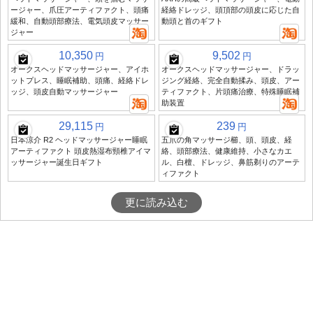
ージャー、爪圧アーティファクト、頭痛
経絡ドレッジ、頭頂部の頭皮に応じた自
緩和、自動頭部療法、電気頭皮マッサー
動頭と首のギフト
ジャー
10,350
9,502
円
円
オークスヘッドマッサージャー、アイホ
オークスヘッドマッサージャー、ドラッ
ットプレス、睡眠補助、頭痛、経絡ドレ
ジング経絡、完全自動揉み、頭皮、アー
ッジ、頭皮自動マッサージャー
ティファクト、片頭痛治療、特殊睡眠補
助装置
29,115
239
円
円
日本涼介 R2 ヘッドマッサージャー睡眠
五爪の角マッサージ櫛、頭、頭皮、経
アーティファクト 頭皮熱湿布頸椎アイマ
絡、頭部療法、健康維持、小さなカエ
ッサージャー誕生日ギフト
ル、白檀、ドレッジ、鼻筋剃りのアーテ
ィファクト
更に読み込む