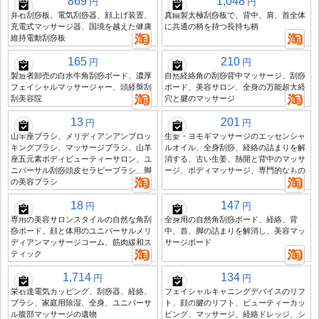
869
1,048
円
円
弁石刮痧板、電気刮痧器、顔上げ装置、
真鍮製太極刮痧板で、背中、肩、首全体
充電式マッサージ器、国境を越えた健康
に共通の柄を持つ長持ち柄
維持電動刮痧板
165
210
円
円
製造者卸売の白水牛角刮痧ボード、濃厚
自然経絡角の刮痧背中マッサージ、刮痧
フェイシャルマッサージャー、頭経盤刮
ボード、美容サロン、全身の万能超大経
刮美容院
穴と腱のマッサージ
13
201
円
円
山羊座ブラシ、メリディアンアンブロッ
生姜・ヨモギマッサージのエッセンシャ
キングブラシ、マッサージブラシ、山羊
ルオイル、全身刮痧、経絡の詰まりを解
座五元素ボディビューティーサロン、ユ
消する、古い生姜、熱開と背中のマッサ
ニバーサル刮痧頭皮セラピーブラシ、脚
ージ、ボディマッサージ、専門的なもの
の美容ブラシ
18
147
円
円
専用の美容サロンスタイルの自然な角刮
全身用の自然角刮痧ボード、経絡、背
痧ボード、顔と体用のユニバーサルメリ
中、首、脚の詰まりを解消し、美容マッ
ディアンマッサージコーム、筋肉緩和ス
サージボード
ティック
1,714
134
円
円
栄石達電気カッピング、刮痧器、経絡、
フェイシャルキャニングデバイスのリフ
ブラシ、家庭用除湿、全身、ユニバーサ
ト、顔の腱のリフト、ビューティーカッ
ル腹部マッサージの遺物
ピング、マッサージ、経絡ドレッジ、シ