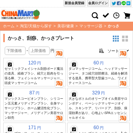
新規会員登録
会員ログイン
ホーム
>
淘宝/天猫から探す
>
美容/健康
>
マッサージ器
>
かっさ
かっさ、刮痧、かっさプレート
-
円
120
60
円
円
セラミックフェイシャル刮痧ボード魔法
タコマッサージコーム、ヘッドマッサー
の道具、経絡ブラシ、経穴と筋肉を引っ
ジャー、タコ経穴頭部療法、経絡を解消
張る棒、フェイシャルマッサージャー、
する道具、携帯型大型歯コーム、ワイド
頭皮マッサージコーム
ティースコーム
87
329
円
円
マジックスコーピオンブラシ、シリコー
大きなボトルのオリーブオイル美容サロ
ン五元素メリディアンブラシ、全身マッ
ンボディ、ベーシックマッサージオイ
サージブラシ、ホーム腱活性化ブラシ、
ル、スキンケア、リバードア、刮痧、保
マッサージャー、メリディアン美容サロ
湿効果があり、心地よいSPAエッセンシ
ン卸売
ャルオイル
171
60
円
円