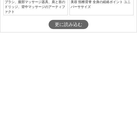
ブラシ、腹部マッサージ器具、肩と首の
美容 頸椎背脊 全身の経絡ポイント ユニ
ドリッジ、背中マッサージのアーティフ
バーササイズ
ァクト
更に読み込む