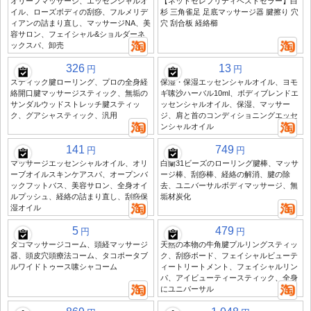
オリーブマッサージ、エッセンシャルオ
【ネットセレブリティベストセラー】白
イル、ローズボディの刮痧、フルメリデ
杉 三角雀足 足底マッサージ器 腱擦り 穴
ィアンの詰まり直し、マッサージNA、美
穴 刮合板 経絡櫛
容サロン、フェイシャル&ショルダーネ
ックスパ、卸売
326
13
円
円
スティック腱ローリング、プロの全身経
保湿・保湿エッセンシャルオイル、ヨモ
絡開口腱マッサージスティック、無垢の
ギ嗉沙ハーバル10ml、ボディブレンドエ
サンダルウッドストレッチ腱スティッ
ッセンシャルオイル、保湿、マッサー
ク、グアシャスティック、汎用
ジ、肩と首のコンディショニングエッセ
ンシャルオイル
141
749
円
円
マッサージエッセンシャルオイル、オリ
白蘭31ビーズのローリング腱棒、マッサ
ーブオイルスキンケアスパ、オープンバ
ージ棒、刮痧棒、経絡の解消、腱の除
ックフットバス、美容サロン、全身オイ
去、ユニバーサルボディマッサージ、無
ルプッシュ、経絡の詰まり直し、刮痧保
垢材炭化
湿オイル
5
479
円
円
タコマッサージコーム、頭経マッサージ
天然の本物の牛角腱プルリングスティッ
器、頭皮穴頭療法コーム、タコポータブ
ク、刮痧ボード、フェイシャルビューテ
ルワイドトゥース嗉シャコーム
ィートリートメント、フェイシャルリン
パ、アイビューティースティック、全身
にユニバーサル