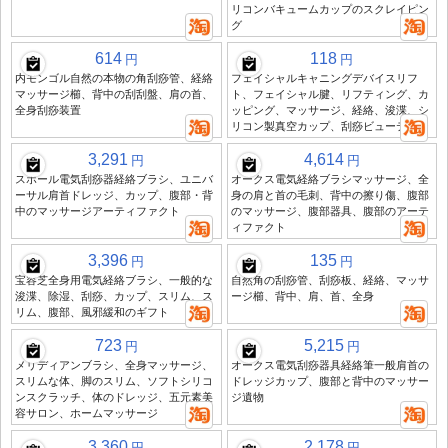
リコンバキュームカップのスクレイピン
グ
614
118
円
円
内モンゴル自然の本物の角刮痧管、経絡
フェイシャルキャニングデバイスリフ
マッサージ櫛、背中の刮刮盤、肩の首、
ト、フェイシャル腱、リフティング、カ
全身刮痧装置
ッピング、マッサージ、経絡、浚渫、シ
リコン製真空カップ、刮痧ビューティー
3,291
4,614
円
円
スポール電気刮痧器経絡ブラシ、ユニバ
オークス電気経絡ブラシマッサージ、全
ーサル肩首ドレッジ、カップ、腹部・背
身の肩と首の毛刺、背中の擦り傷、腹部
中のマッサージアーティファクト
のマッサージ、腹部器具、腹部のアーテ
ィファクト
3,396
135
円
円
宝容芝全身用電気経絡ブラシ、一般的な
自然角の刮痧管、刮痧板、経絡、マッサ
浚渫、除湿、刮痧、カップ、スリム、ス
ージ櫛、背中、肩、首、全身
リム、腹部、風邪緩和のギフト
723
5,215
円
円
メリディアンブラシ、全身マッサージ、
オークス電気刮痧器具経絡筆一般肩首の
スリムな体、脚のスリム、ソフトシリコ
ドレッジカップ、腹部と背中のマッサー
ンスクラッチ、体のドレッジ、五元素美
ジ遺物
容サロン、ホームマッサージ
3,360
2,178
円
円