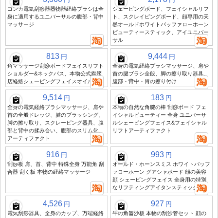
コンカ電気刮痧器器物器経絡ブラシは全
シェービングボード、フェイシャルリフ
身に適用するユニバーサルの腹部・背中
ト、スクレイピングボード、顔専用の天
マッサージ
然オールドホワイトバッファローホーン
ビューティースティック、アイユニバー
サル
813
9,444
円
円
角マッサージ刮痧ボードフェイスリフト
全身の電気経絡ブラシマッサージ、肩や
ショルダー&ネックパス、本物公式旗艦
首の腱ブラシ全般、脚の擦り取り器具、
店経絡シェービングフェイスオイル
腹部・背中・胃の擦り付け
9,514
183
円
円
全身の電気経絡ブラシマッサージ、肩や
本物の自然な角腱の棒 刮痧ボード フェ
首の全般ドレッジ、腱のブラッシング、
イシャルビューティー 全身 ユニバーサ
脚の擦り取り、スクレーピング器具、腹
ルシェービングフェイス&フェイシャル
部と背中の揉み合い、腹部のスリム化、
リフトアーティファクト
アーティファクト
916
993
円
円
刮痧板 肩、首、背中 特殊全身 万能角 刮
オールド・ホーンスミス ホワイトバッフ
合器 刮く板 本物の経絡マッサージ
ァローホーン グアシャボード 顔の美容
顔 シェービングフェイス 全身用の特別
なリフティングアイタンスティック
4,526
927
円
円
電気刮痧器具、全身のカップ、万端経絡
牛の角嗧沙板 本物の刮沙管セット 顔の