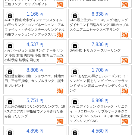
三色リング、カップルギフト
1,166
6,338
円
円
ACITY 西城 欧米ヴィンテージスタイル
CNC最上位グレード 3リング3色リング
の三つリング・コンビネーション・アル
ダイヤモンド円絡みリング 18kカップル
ファベット・チタンスチールリング 男女
スクエアユニセックスペアリング
両用ファッションインデックスリング
4,537
7,836
円
円
ハイバージョン 三輪リング テール リン
BVMINC トリカラー スリーリング
グ 小指 女性 両指輪 小指 友情 三つ一つ
の黙示録 黙示録 同じカード
8,808
1,708
円
円
龍仙慧金銀の指輪、ジョウバエ、純地の
BOXI あなたの輝かしいシーズンに イ・
円、三命三指輪、カップルリング、誕生
ソンギョン 同じリング ゴールドサラウ
日プレゼント
ンド チタン 高級ニッチインデックスリ
ング
5,751
6,998
円
円
男女用の高級3つリング3色リングで、18
ハイエディション クラシック トリニテ
Kスクエアの十字指輪でメッキされた絡
ィ トリコロール トリプルサークルクロ
み合ったリング
スリング 925 シルバーメッキ 18k 男女カ
ップルリング CNC
4,896
4,560
円
円