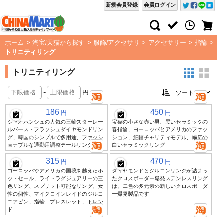
新規会員登録
会員ログイン
ホーム
>
淘宝/天猫から探す
>
服飾/アクセサリ
>
アクセサリー
>
指輪
>
トリニティリング
トリニティリング
-
円
186
450
円
円
シャオホンシュの人気の三輪スターレー
宝嘉の小さな赤い男、黒いセラミックの
ルバーストフラッシュダイヤモンドリン
春指輪、ヨーロッパとアメリカのファッ
グ、韓国のシンプルで多用途、ファッシ
ション、細幅チャリティモデル、幅広の
ョナブルな通勤用調整テールリング
白いセラミックリング
315
470
円
円
ヨーロッパやアメリカの国境を越えたホ
ダイヤモンドとジルコンリングが詰まっ
ットセール、ライトラグジュアリーの三
たクロスボーダー爆発ステンレスリング
色リング、スプリット可能なリング、女
は、二色の多元素の新しいクロスボーダ
性の個性、マイクロインレイドのジルコ
ー爆発製品です
ニアピン、指輪、ブレスレット、トレン
ド