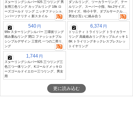
スターリングシルバー925 三つリング 男
ダブルリング、ツーカラーリング、テー
女用三色リング カップルリング 18k ロ
ルリング、スーパー小指、No.2サイズ、
ーズゴールド リング ニッチファッショ
3サイズ、特小十字、ダブルサークル、
ンパーソナリティ 新スタイル
男女が互いに絡み合う
540
6,374
円
円
999 スターリングシルバー 三環状リング
トリニティ トライリング トライカラー
積み重ねリング 閉口 ファッショナブル
リング 高級絡みリングカップルメッキ 1
シンプルデザイン 三世代 一つの二帯リ
8K トライリングネックレスブレスレッ
ング
トイヤリング
1,744
円
スターリングシルバー925 三つリング三
色三つ一体リング、Kゴールドメッキロ
ーズゴールドイエロー三つリング、男女
用
更に読み込む