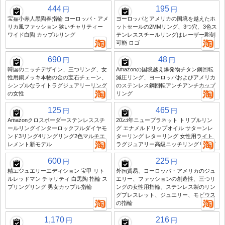
444
195
円
円
宝嘉小赤人黒陶春指輪 ヨーロッパ・アメ
ヨーロッパとアメリカの国境を越えたホ
リカ風ファッション 狭いチャリティー
ットセールの2MMリング、3つ穴、3色ス
ワイド白陶 カップルリング
テンレススチールリングはレーザー彫刻
可能 ロゴ
690
48
円
円
韓国のニッチデザイン、三つリング、女
Amazonの国境越え爆発物チタン鋼回転
性用銅メッキ本物の金の宝石チェーン、
減圧リング、ヨーロッパおよびアメリカ
シンプルなライトラグジュアリーリング
のステンレス鋼回転アンチアンチカップ
の女性
リング
125
465
円
円
Amazonクロスボーダーステンレススチ
2023年ニュープラネット トリプルリン
ールリングインターロックフルダイヤモ
グ エナメルドリップオイル サターンレ
ンド3リング4リングリング2色マルチエ
ターリング レターリング 女性用ライト
レメント新モデル
ラグジュアリー高級ニッチリングリング
600
225
円
円
精工ジュエリーエディション 宝甲 リト
外国貿易、ヨーロッパ・アメリカのジュ
ルレッドマン チャリティ 白黒陶 指輪 ス
エリー、ファッションの創造性、三つリ
プリングリング 男女カップル指輪
ングの女性用指輪、ステンレス製のリン
グブレスレット、ジュエリー、モビウス
の指輪
1,170
216
円
円