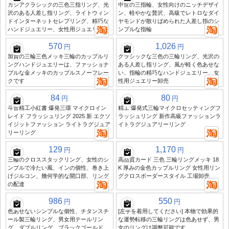
カジアクラシックの三色三指リング、光
中世の三指輪、女性向けのニッチデザイ
沢のある人差し指リング、ライトウィン
ン、軽やかな贅沢、高級でレトロなダイ
ドインターネットセレブリング、精巧な
ヤモンドが散りばめられた人差し指のシ
ハンドジュエリー、女性用ジュエリー
ンプルな指輪
570
1,026
円
円
加賀の三輪三色メッキ三輪のカップルリ
クラシックな三色の三輪リング、光沢の
ングハンドジュエリーは、ファッショナ
ある人差し指リング、風が軽く色あせな
ブルな金メッキのカップルスノーフレー
い、指輪の精巧なハンドジュエリー、女
クです
性用ジュエリー卸売
84
80
円
円
斗音精工小紅書 爆発三環 マイクロイン
精工 爆発式三輪マイクロセッティングフ
レイド フラッシュリング 2025 新 エクソ
ラッシュリング 新作高級ファッションラ
イジットファッション ライトラグジュア
イトラグジュアリーリング
リーリング
129
1,170
円
円
三輪のクロススタックリング、女性のシ
高品質カード 三色 三輪リングメッキ 18
ンプルで冷たい風、インの個性、巻き上
K 厚みの金色カップルリング 女性用リン
げジルコン、幾何学的な開口部、リング
グクロスボーダースタイル 工場卸売
の配達
986
550
円
円
色あせないシンプルな個性、チタンスチ
[左手を着用してください] 本物で効果的
ール製三輪リング、男女用テールリン
な運勢転移の三輪リングは色あせず、男
グ、ダブルリング、ブラックゴールド、
女のリングは調整可能です