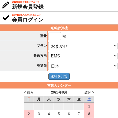
登録は無料で簡単にできます
新規会員登録
既に登録済みの方はこちらから
会員ログイン
送料計算機
kg
重量
プラン
発送方法
発送先
営業カレンダー
< 前月
2026年8月
翌月 >
日
月
火
水
木
金
土
1
2
3
4
5
6
7
8