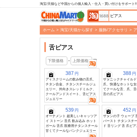
淘宝/天猫など中国からの個人輸入・仕入・買い付けをサポート!!
ホーム
>
淘宝/天猫から探す
>
服飾/アクセサリ
>
舌ピアス
-
円
387
388
円
円
アイスクリームの飲み物の舌爪、
サタニックチャイルド
チタン合金、チタンスチールジュ
爪、快適なホットな女
エリー、外向きスレッドミルク、
てクールな舌、爪、舌
クールアンドスイート、舌ピアス
舌の爪ピアス
ジュエリー
539
452
円
円
オーナメント 超美しいキャッツア
サタンの子 ウェーブ 
イ ストーン 舌爪 飲み込み ホット
バースト チタンスチー
ガール 舌爪 医療用チタンスチール
ド 舌リング 舌 爪ピア
甘くてクールなパンクジュエリー