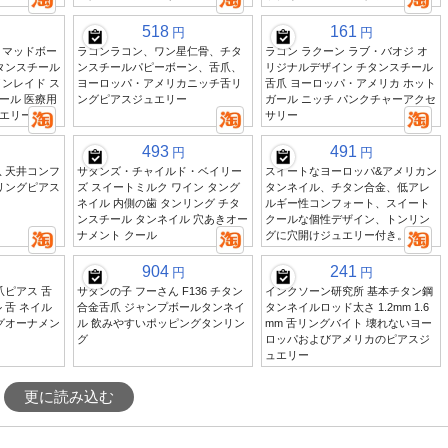
518
161
円
円
 マッドボー
ラコンラコン、ワン星仁骨、チタ
ラコン ラクーン ラブ・バオジ オ
タンスチール
ンスチールパピーボーン、舌爪、
リジナルデザイン チタンスチール
ンレイド ス
ヨーロッパ・アメリカニッチ舌リ
舌爪 ヨーロッパ・アメリカ ホット
ール 医療用
ングピアスジュエリー
ガール ニッチ パンクチャーアクセ
エリー
サリー
493
491
円
円
 天井コンフ
サタンズ・チャイルド・ベイリー
スイートなヨーロッパ&アメリカン
リングピアス
ズ スイートミルク ワイン タング
タンネイル、チタン合金、低アレ
ネイル 内側の歯 タンリング チタ
ルギー性コンフォート、スイート
ンスチール タンネイル 穴あきオー
クールな個性デザイン、トンリン
ナメント クール
グに穴開けジュエリー付き。
904
241
円
円
爪ピアス 舌
サタンの子 フーさん F136 チタン
インクソーン研究所 基本チタン鋼
 舌 ネイル
合金舌爪 ジャンプボールタンネイ
タンネイルロッド太さ 1.2mm 1.6
グオーナメン
ル 飲みやすいポッピングタンリン
mm 舌リングバイト 壊れないヨー
グ
ロッパおよびアメリカのピアスジ
ュエリー
更に読み込む