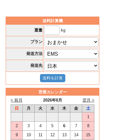
送料計算機
kg
重量
プラン
発送方法
発送先
営業カレンダー
< 前月
2026年8月
翌月 >
日
月
火
水
木
金
土
1
2
3
4
5
6
7
8
9
10
11
12
13
14
15