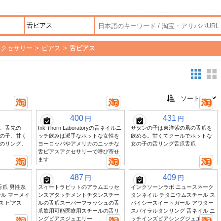
アクセサリー
>
ピアス
>
舌ピアス
400
431
円
円
、舌先の
Ink Thorn Laboratoryの舌ネイルニ
サタンの子は東洋紫の凧の舌爪を
の子、甘く
ッチ飲みは派手なホットな女性を
飲める。甘くてクールでホットな
のリング、
ヨーロッパやアメリカのニッチな
女の子の舌リング舌爪舌爪
舌ピアスアクセサリーで呼び寄せ
ます
487
409
円
円
舌爪 男性糸
スイートラビットのアラムエッセ
インクソーンラボ ニュースネーク
ル マーメイ
ンスアタッチメントチタンスチー
タンネイル チタニウムスチール ス
ス ピアス
ルの舌爪スーパーフラッシュの舌
パイシースイートガール アウター
爪飲用可能医療用スチールの舌リ
スパイラルタンリング 舌ネイル ニ
ングピアスジュエリー
ッチインズピアシングジュエリー