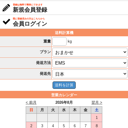
登録は無料で簡単にできます
新規会員登録
既に登録済みの方はこちらから
会員ログイン
送料計算機
kg
重量
プラン
発送方法
発送先
営業カレンダー
< 前月
2026年8月
翌月 >
日
月
火
水
木
金
土
1
2
3
4
5
6
7
8