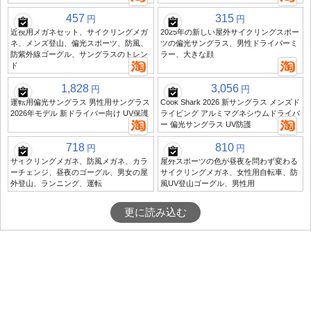
457
315
円
円
近視用メガネセット、サイクリングメガ
2025年の新しい屋外サイクリングスポー
ネ、メンズ登山、偏光スポーツ、防風、
ツの偏光サングラス、男性ドライバーミ
防紫外線ゴーグル、サングラスのトレン
ラー、大きな顔
ド
1,828
3,056
円
円
運転用偏光サングラス 男性用サングラス
Cook Shark 2026 新サングラス メンズド
2026年モデル 新ドライバー向け UV保護
ライビング アルミマグネシウムドライバ
ー 偏光サングラス UV防護
718
810
円
円
サイクリングメガネ、防風メガネ、カラ
屋外スポーツの色が昼夜を問わず変わる
ーチェンジ、昼夜のゴーグル、男女の屋
サイクリングメガネ、女性用自転車、防
外登山、ランニング、運転
風UV登山ゴーグル、男性用
更に読み込む