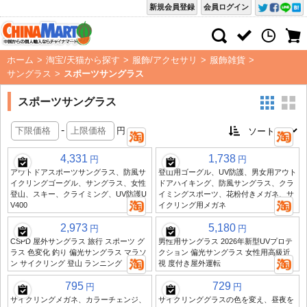
新規会員登録
会員ログイン
ホーム
>
淘宝/天猫から探す
>
服飾/アクセサリ
>
服飾雑貨
>
サングラス
>
スポーツサングラス
スポーツサングラス
-
円
4,331
1,738
円
円
アウトドアスポーツサングラス、防風サ
登山用ゴーグル、UV防護、男女用アウト
イクリングゴーグル、サングラス、女性
ドアハイキング、防風サングラス、クラ
登山、スキー、クライミング、UV防護U
イミングスポーツ、花粉付きメガネ、サ
V400
イクリング用メガネ
2,973
5,180
円
円
CSPD 屋外サングラス 旅行 スポーツ グ
男性用サングラス 2026年新型UVプロテ
ラス 色変化 釣り 偏光サングラス マラソ
クション 偏光サングラス 女性用高級近
ン サイクリング 登山 ランニング
視 度付き屋外運転
795
729
円
円
サイクリングメガネ、カラーチェンジ、
サイクリンググラスの色を変え、昼夜を