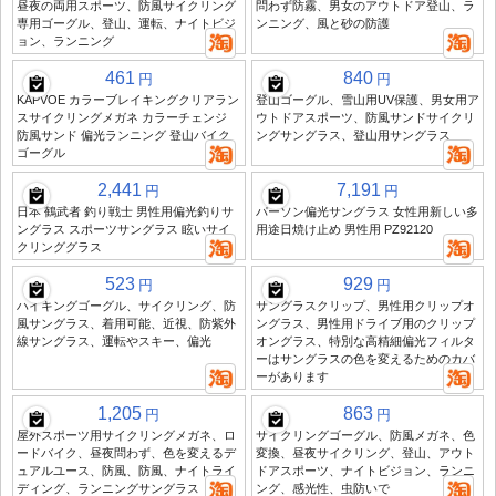
昼夜の両用スポーツ、防風サイクリング
問わず防霧、男女のアウトドア登山、ラ
専用ゴーグル、登山、運転、ナイトビジ
ンニング、風と砂の防護
ョン、ランニング
461
840
円
円
KAPVOE カラーブレイキングクリアラン
登山ゴーグル、雪山用UV保護、男女用ア
スサイクリングメガネ カラーチェンジ
ウトドアスポーツ、防風サンドサイクリ
防風サンド 偏光ランニング 登山バイク
ングサングラス、登山用サングラス
ゴーグル
2,441
7,191
円
円
日本 鶴武者 釣り戦士 男性用偏光釣りサ
パーソン偏光サングラス 女性用新しい多
ングラス スポーツサングラス 眩いサイ
用途日焼け止め 男性用 PZ92120
クリンググラス
523
929
円
円
ハイキングゴーグル、サイクリング、防
サングラスクリップ、男性用クリップオ
風サングラス、着用可能、近視、防紫外
ングラス、男性用ドライブ用のクリップ
線サングラス、運転やスキー、偏光
オングラス、特別な高精細偏光フィルタ
ーはサングラスの色を変えるためのカバ
ーがあります
1,205
863
円
円
屋外スポーツ用サイクリングメガネ、ロ
サイクリングゴーグル、防風メガネ、色
ードバイク、昼夜問わず、色を変えるデ
変換、昼夜サイクリング、登山、アウト
ュアルユース、防風、防風、ナイトライ
ドアスポーツ、ナイトビジョン、ランニ
ディング、ランニングサングラス
ング、感光性、虫防いで