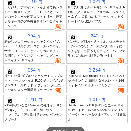
1,193
1,021
円
円
オリジナルデザイン、へそ爪まで長いジ
輝く丸い輝くダイヤモンドへそネイル F
ルコン臍帯リング、ヨーロッパとアメリ
136 チタン合金アンビリカルリング ベリ
カのセクシーなピアスジュエリー、低ア
ーネイル 栄養のあるファッション セク
レルギー性の穴を栄養チタン合金ダイヤ
シーネイル G23 ピアス
モンドで
394
240
円
円
新製品プロモーションへそネイルダブル
パンチング用のへそネイル、偽ステッカ
ヘッドドリルチタンスチールへそネイル
ーのへそのリング、穴のない偽へそにパ
女性、ヨーロッパとアメリカのセクシー
ンチをする必要もありません。パーソナ
な個性、へそリング、へそリング、ベリ
ライズされたお腹爪の飾り付け
ーネイル へそネイル
964
3,254
円
円
混乱した愛 ダブルウォータードロップレ
Pain Store Millennium Rose cut へそネイ
ット ネーブルネイル F136 チタン合金/チ
ル チタン合金 高磨き女性スレッド 14G
タンスチールロッド オプション 太いロ
へそネイル ネイル へそリング
イヤルシスター風爆発フラッシュモデル
1,216
1,017
円
円
F136チタン合金14Gへその紐ネイルリン
Devil's Heart F136 チタン合金へそネイ
グ内ねじ、低アレルギー性ラウンドジル
ル ホットガール No burden へそのリン
コン、初めて穴を開けるためのパンチン
グ セクシーへそ爪交換ピアシング 1.6 厚
グガール
さ