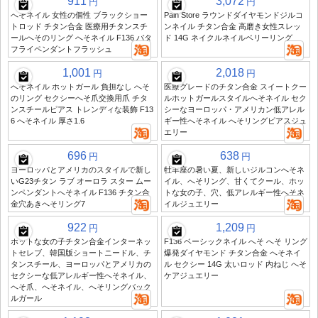
911
3,072
円
円
へそネイル 女性の個性 ブラックショー
Pain Store ラウンドダイヤモンドジルコ
トロッド チタン合金 医療用チタンスチ
ンネイル チタン合金 高磨き女性スレッ
ールへそのリング へそネイル F136 バタ
ド 14G ネイクルネイルベリーリング
フライペンダントフラッシュ
1,001
2,018
円
円
へそネイル ホットガール 負担なし へそ
医療グレードのチタン合金 スイートクー
のリング セクシーへそ爪交換用爪 チタ
ルホットガールスタイルへそネイル セク
ンスチールピアス トレンディな装飾 F13
シーなヨーロッパ・アメリカン低アレル
6 へそネイル 厚さ1.6
ギー性へそネイル へそリングピアスジュ
エリー
696
638
円
円
ヨーロッパとアメリカのスタイルで新し
牡羊座の暑い夏、新しいジルコンへそネ
いG23チタン ラブ オーロラ スター ムー
イル、へそリング、甘くてクール、ホッ
ンペンダントへそネイル F136 チタン合
トな女の子、穴、低アレルギー性へそネ
金穴あきへそリング7
イルジュエリー
922
1,209
円
円
ホットな女の子チタン合金インターネッ
F136 ベーシックネイル へそ へそ リング
トセレブ、韓国版ショートニードル、チ
爆発ダイヤモンド チタン合金 へそネイ
タンスチール、ヨーロッパとアメリカの
ル セクシー 14G 太いロッド 内ねじ へそ
セクシーな低アレルギー性へそネイル、
ケアジュエリー
へそ爪、へそネイル、へそリングバック
ルガール