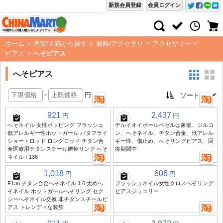
新規会員登録
会員ログイン
ホーム
>
淘宝/天猫から探す
>
服飾/アクセサリ
>
アクセサリー
>
ピアス
>
へそピアス
へそピアス
-
円
921
2,437
円
円
へそネイル 女性ポッピング フラッシュ
テルイオイボールベゼルは象嵌、ジルコ
低アレルギー性ホットガール バタフライ
ン、へそネイル、チタン合金、低アレル
ショートロッド ロングロッド チタン合
ギー性、傷止め、へそリングピアス、回
金医療用チタンスチール臍帯リング へそ
復期間中
ネイル F136
1,018
606
円
円
F136 チタン合金へそネイル 1.6 太めへ
フラッシュネイル女性クロスへそリング
そネイル ホットガールへそリング セク
ピアスジュエリー
シーへそネイル交換 非チタンスチールピ
アス トレンディな装飾