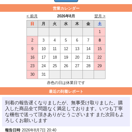
営業カレンダー
< 前月
2026年8月
翌月 >
日
月
火
水
木
金
土
1
2
3
4
5
6
7
8
9
10
11
12
13
14
15
16
17
18
19
20
21
22
23
24
25
26
27
28
29
30
31
赤色の日は休業日です
最近の到着レポート
到着の報告遅くなりましたが、無事受け取りました。購
入した商品全て問題なく満足しております。いつも丁寧
な梱包で送って頂きありがとうございます また次回もよ
ろしくお願いします
報告日時
2026年8月7日 20:40